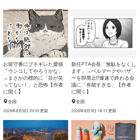
お留守番にブチギレた愛猫
新任PTA会長「無駄をなくし
「ウンコしてやろうかな」
ます」→ベルマークやバザ
→まさかの標的に「目が笑
ーを即廃止!?爆速で終わる会
ってない！」と恐怖【作者
議に「有能すぎる」【作者
に聞く】
に聞く】
全国
全国
2026年8月9日 20:30
更新
2026年8月9日 18:13
更新