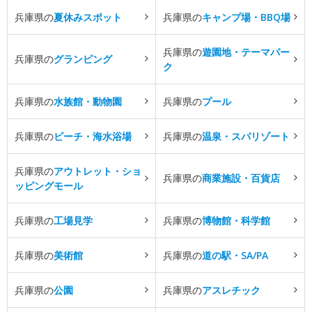
兵庫県の
夏休みスポット
兵庫県の
キャンプ場・BBQ場
兵庫県の
遊園地・テーマパー
兵庫県の
グランピング
ク
兵庫県の
水族館・動物園
兵庫県の
プール
兵庫県の
ビーチ・海水浴場
兵庫県の
温泉・スパリゾート
兵庫県の
アウトレット・ショ
兵庫県の
商業施設・百貨店
ッピングモール
兵庫県の
工場見学
兵庫県の
博物館・科学館
兵庫県の
美術館
兵庫県の
道の駅・SA/PA
兵庫県の
公園
兵庫県の
アスレチック