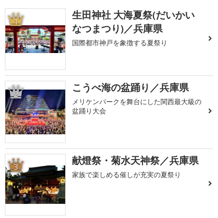
生田神社 大海夏祭(だいかい
1
なつまつり)／兵庫県
国際都市神戸を象徴する夏祭り
こうべ海の盆踊り／兵庫県
2
メリケンパークを舞台にした関西最大級の
盆踊り大会
献燈祭・菊水天神祭／兵庫県
3
家族で楽しめる催しが充実の夏祭り