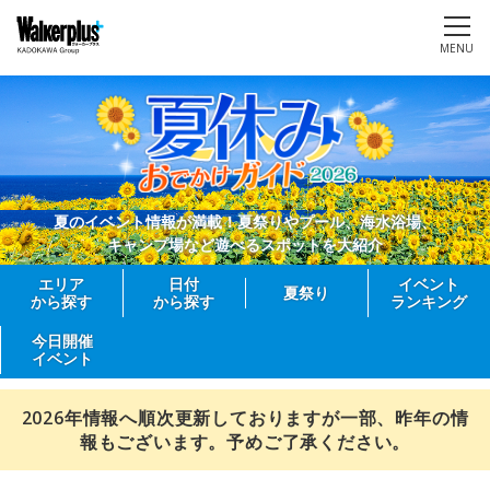
MENU
夏のイベント情報が満載！夏祭りやプール、海水浴場、
キャンプ場など遊べるスポットを大紹介
エリア
日付
イベント
夏祭り
から探す
から探す
ランキング
今日開催
イベント
2026年情報へ順次更新しておりますが一部、昨年の情
報もございます。予めご了承ください。