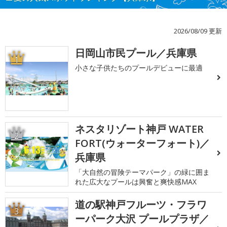
2026/08/09 更新
日岡山市民プール／兵庫県
1
小さな子供たちのプールデビューに最適
ネスタリゾート神戸 WATER
2
FORT(ウォーターフォート)／
兵庫県
「大自然の冒険テーマパーク」の緑に囲ま
れた広大なプールは興奮と爽快感MAX
道の駅神戸フルーツ・フラワ
3
ーパーク大沢 プールプラザ／