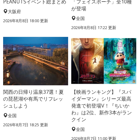
PEANUTSイベント総まとめ
「フェイスポーチ」全10種
が登場
大阪府
全国
2026年8月8日 18:00
更新
2026年8月8日 17:22
更新
関西の日帰り温泉37選！夏
【映画ランキング】『スパ
の琵琶湖や有馬でリフレッ
イダーマン』シリーズ最高
シュしよう
発進で初登場V！『ちいか
わ』は2位、新作3本がラン
全国
クイン
2026年8月7日 18:25
更新
全国
2026年8月7日 11:00
更新