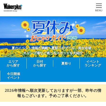
MENU
夏のイベント情報が満載！夏祭りやプール、海水浴場、
キャンプ場など遊べるスポットを大紹介
エリア
日付
イベント
夏祭り
から探す
から探す
ランキング
今日開催
イベント
2026年情報へ順次更新しておりますが一部、昨年の情
報もございます。予めご了承ください。