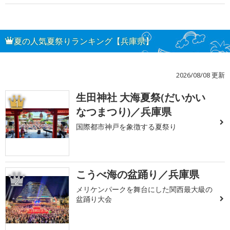
夏の人気夏祭りランキング【兵庫県】
2026/08/08 更新
生田神社 大海夏祭(だいかい
1
なつまつり)／兵庫県
国際都市神戸を象徴する夏祭り
こうべ海の盆踊り／兵庫県
2
メリケンパークを舞台にした関西最大級の
盆踊り大会