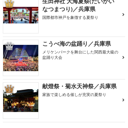
生田神社 大海夏祭(だいかい
1
なつまつり)／兵庫県
国際都市神戸を象徴する夏祭り
こうべ海の盆踊り／兵庫県
2
メリケンパークを舞台にした関西最大級の
盆踊り大会
献燈祭・菊水天神祭／兵庫県
3
家族で楽しめる催しが充実の夏祭り