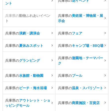
兵庫県の
花イベント
ント
兵庫県の
動物ふれあいイベン
兵庫県の
美術展・博物展・展
ト
示会
兵庫県の
演劇・講演会
兵庫県の
フェア
兵庫県の
夏休みスポット
兵庫県の
キャンプ場・BBQ場
兵庫県の
遊園地・テーマパー
兵庫県の
グランピング
ク
兵庫県の
水族館・動物園
兵庫県の
プール
兵庫県の
ビーチ・海水浴場
兵庫県の
温泉・スパリゾート
兵庫県の
アウトレット・ショ
兵庫県の
商業施設・百貨店
ッピングモール