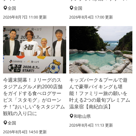
全国
全国
2026年8月7日 11:00
更新
2026年8月4日 17:00
更新
今週末開幕！Ｊリーグのス
キッズパーク＆プールで遊
タジアムグルメ約2000店舗
んで豪華バイキングも堪
をガイドする食べログサー
能！ファミリー旅の願いを
ビス「スタモグ」がローン
叶える2つの最旬プレミアム
チ！“おいしい”をスタジアム
温泉宿【南紀白浜】
観戦の入り口に
和歌山県
全国
2026年8月4日 11:13
更新
2026年8月4日 14:50
更新