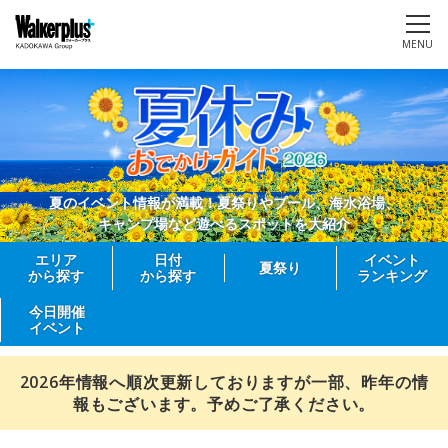
MENU
夏のイベント情報が満載！夏祭りやプール、海水浴場、
キャンプ場など遊べるスポットを大紹介
エリア
日付
イベント
夏祭り
から探す
から探す
ランキング
今日開催
イベント
2026年情報へ順次更新しておりますが一部、昨年の情
報もございます。予めご了承ください。