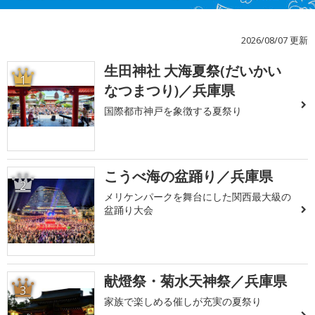
2026/08/07 更新
生田神社 大海夏祭(だいかい
1
なつまつり)／兵庫県
国際都市神戸を象徴する夏祭り
こうべ海の盆踊り／兵庫県
2
メリケンパークを舞台にした関西最大級の
盆踊り大会
献燈祭・菊水天神祭／兵庫県
3
家族で楽しめる催しが充実の夏祭り