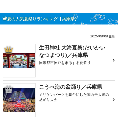
夏の人気夏祭りランキング【兵庫県】
2026/08/08 更新
生田神社 大海夏祭(だいかい
1
なつまつり)／兵庫県
国際都市神戸を象徴する夏祭り
こうべ海の盆踊り／兵庫県
2
メリケンパークを舞台にした関西最大級の
盆踊り大会