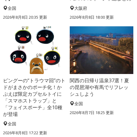
全国
大阪府
2026年8月8日 20:35
更新
2026年8月8日 18:00
更新
ピングーの“トラウマ回”のト
関西の日帰り温泉37選！夏
ドがまさかのポーチ化！か
の琵琶湖や有馬でリフレッ
ぷえぼ限定カプセルトイに
シュしよう
「スマホストラップ」と
全国
「フェイスポーチ」全10種
2026年8月7日 18:25
更新
が登場
全国
2026年8月8日 17:22
更新