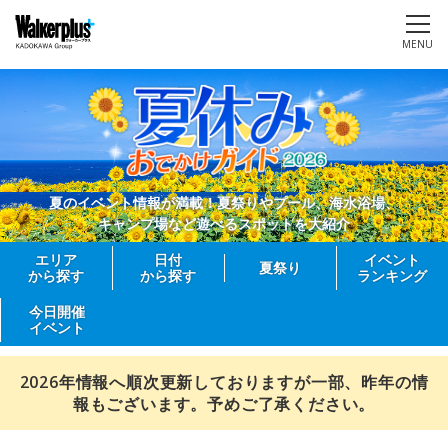
MENU
夏のイベント情報が満載！夏祭りやプール、海水浴場、
キャンプ場など遊べるスポットを大紹介
エリア
日付
イベント
夏祭り
から探す
から探す
ランキング
今日開催
イベント
2026年情報へ順次更新しておりますが一部、昨年の情
報もございます。予めご了承ください。