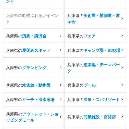
ント
兵庫県の
動物ふれあいイベン
兵庫県の
美術展・博物展・展
ト
示会
兵庫県の
演劇・講演会
兵庫県の
フェア
兵庫県の
夏休みスポット
兵庫県の
キャンプ場・BBQ場
兵庫県の
遊園地・テーマパー
兵庫県の
グランピング
ク
兵庫県の
水族館・動物園
兵庫県の
プール
兵庫県の
ビーチ・海水浴場
兵庫県の
温泉・スパリゾート
兵庫県の
アウトレット・ショ
兵庫県の
商業施設・百貨店
ッピングモール