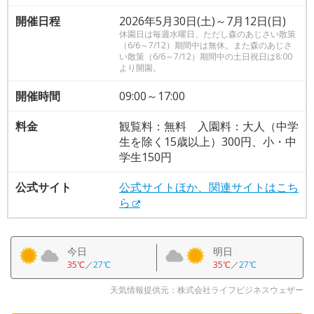
開催日程
2026年5月30日(土)～7月12日(日)
休園日は毎週水曜日、ただし森のあじさい散策
（6/6～7/12）期間中は無休。また森のあじさ
い散策（6/6～7/12）期間中の土日祝日は8:00
より開園。
開催時間
09:00～17:00
料金
観覧料：無料 入園料：大人（中学
生を除く15歳以上）300円、小・中
学生150円
公式サイト
公式サイトほか、関連サイトはこち
ら
今日
明日
35℃
／
27℃
35℃
／
27℃
天気情報提供元：株式会社ライフビジネスウェザー