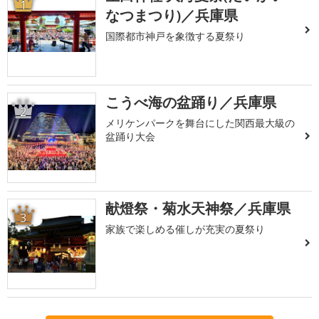
1
なつまつり)／兵庫県
国際都市神戸を象徴する夏祭り
こうべ海の盆踊り／兵庫県
2
メリケンパークを舞台にした関西最大級の
盆踊り大会
献燈祭・菊水天神祭／兵庫県
3
家族で楽しめる催しが充実の夏祭り