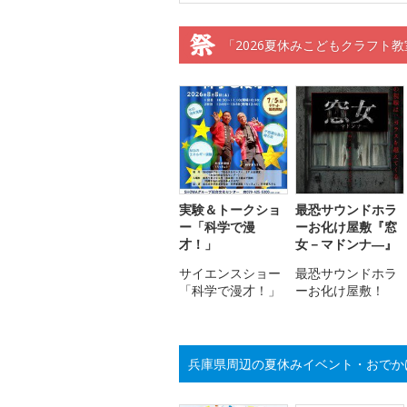
「2026夏休みこどもクラフト
実験＆トークショ
最恐サウンドホラ
ー「科学で漫
ーお化け屋敷『窓
才！」
女－マドンナ―』
サイエンスショー
最恐サウンドホラ
「科学で漫才！」
ーお化け屋敷！
兵庫県周辺の夏休みイベント・おでか