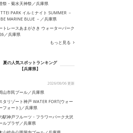
燈祭・菊水天神祭／兵庫県
OTTEI PARK イルミナイト SUMMER －
OBE MARINE BLUE －／兵庫県
ートレースあまがさき ウォーターパーク
026／兵庫県
もっと見る
夏の人気スポットランキング
【兵庫県】
2026/08/06 更新
岡山市民プール／兵庫県
スタリゾート神戸 WATER FORT(ウォー
ーフォート)／兵庫県
の駅神戸フルーツ・フラワーパーク大沢
ールプラザ／兵庫県
木山総合公園屋内プール／兵庫県