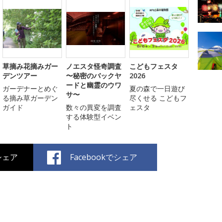
草摘み花摘みガー
ノエスタ怪奇調査
こどもフェスタ
デンツアー
〜秘密のバックヤ
2026
ードと幽霊のウワ
ガーデナーとめぐ
夏の森で一日遊び
サ〜
る摘み草ガーデン
尽くせる こどもフ
ガイド
数々の異変を調査
ェスタ
する体験型イベン
ト
でシェア
Facebookでシェア