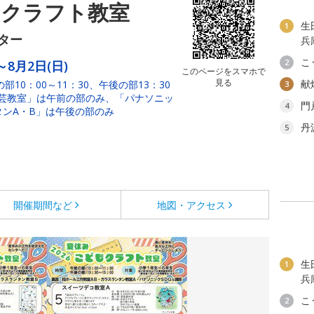
もクラフト教室
生
1
ター
兵
こ
2
～8月2日(日)
このページをスマホで
見る
献
部10：00～11：30、午後の部13：30
3
陶芸教室」は午前の部のみ、「パナソニッ
門
4
タンA・B」は午後の部のみ
丹
5
開催期間など
地図・アクセス
生
1
兵
こ
2