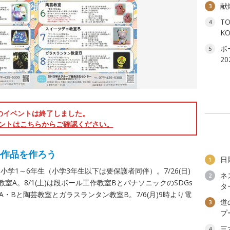
献
3
T
4
K
ボ
5
2
のイベントは終了しました。
ントはこちらからご確認ください。
ル作品を作ろう
日
1
学1～6年生（小学3年生以下は要保護者同伴）。7/26(日)
ネ
2
A。8/1(土)は段ボール工作教室BとパナソニックのSDGs
タ
室A・Bと陶芸教室とガラスランタン教室B。7/6(月)9時より電
道
3
プ
三
4