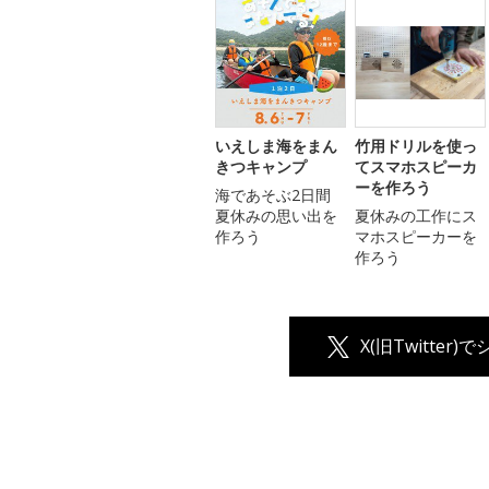
いえしま海をまん
竹用ドリルを使っ
きつキャンプ
てスマホスピーカ
ーを作ろう
海であそぶ2日間
夏休みの思い出を
夏休みの工作にス
作ろう
マホスピーカーを
作ろう
X(旧Twitter)