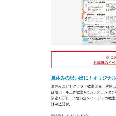
※ こ
兵庫県のイベ
夏休みの思い出に！オリジナ
夏休みこどもクラフト教室開催。対象は小
は段ボール工作教室Aとガラスランタン教室
講座+工作。8/2(日)はスイーツデコ教
話申込受付。
情報提供：イベントバンク