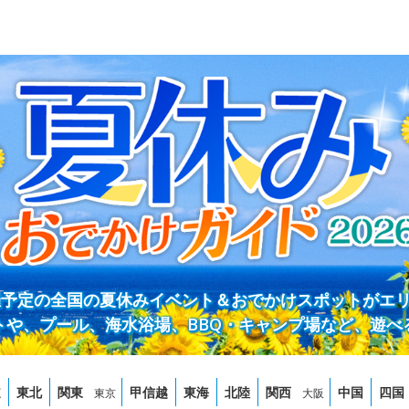
開催予定の全国の夏休みイベント＆おでかけスポットがエ
トや、プール、海水浴場、BBQ・キャンプ場など、遊べ
道
東北
関東
甲信越
東海
北陸
関西
中国
四国
東京
大阪