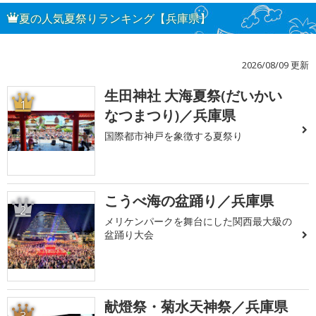
夏の人気夏祭りランキング【兵庫県】
2026/08/09 更新
生田神社 大海夏祭(だいかい
1
なつまつり)／兵庫県
国際都市神戸を象徴する夏祭り
こうべ海の盆踊り／兵庫県
2
メリケンパークを舞台にした関西最大級の
盆踊り大会
献燈祭・菊水天神祭／兵庫県
3