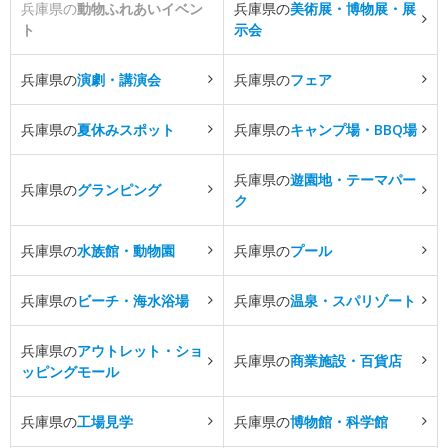
兵庫県の
動物ふれあいイベン
兵庫県の
美術展・博物展・展
ト
示会
兵庫県の
演劇・講演会
兵庫県の
フェア
兵庫県の
夏休みスポット
兵庫県の
キャンプ場・BBQ場
兵庫県の
遊園地・テーマパー
兵庫県の
グランピング
ク
兵庫県の
水族館・動物園
兵庫県の
プール
兵庫県の
ビーチ・海水浴場
兵庫県の
温泉・スパリゾート
兵庫県の
アウトレット・ショ
兵庫県の
商業施設・百貨店
ッピングモール
兵庫県の
工場見学
兵庫県の
博物館・科学館