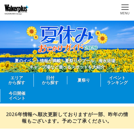
MENU
夏のイベント情報が満載！夏祭りやプール、海水浴場、
キャンプ場など遊べるスポットを大紹介
エリア
日付
イベント
夏祭り
から探す
から探す
ランキング
今日開催
イベント
2026年情報へ順次更新しておりますが一部、昨年の情
報もございます。予めご了承ください。