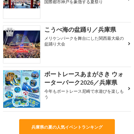
国際都市神戸を象徴する夏祭り
こうべ海の盆踊り／兵庫県
2
メリケンパークを舞台にした関西最大級の
盆踊り大会
ボートレースあまがさき ウォ
3
ーターパーク2026／兵庫県
今年もボートレース尼崎で水遊びを楽しも
う
兵庫県の夏の人気イベントランキング