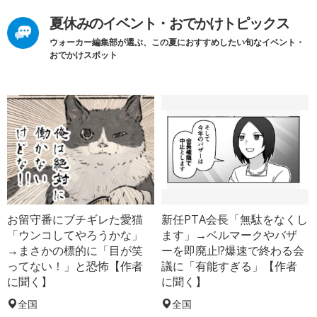
夏休みのイベント・おでかけトピックス
ウォーカー編集部が選ぶ、この夏におすすめしたい旬なイベント・
おでかけスポット
お留守番にブチギレた愛猫
新任PTA会長「無駄をなくし
「ウンコしてやろうかな」
ます」→ベルマークやバザ
→まさかの標的に「目が笑
ーを即廃止!?爆速で終わる会
ってない！」と恐怖【作者
議に「有能すぎる」【作者
に聞く】
に聞く】
全国
全国