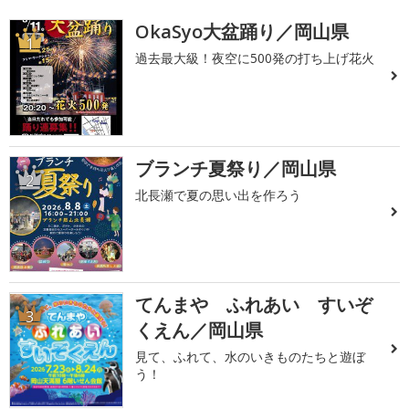
OkaSyo大盆踊り／岡山県
1
過去最大級！夜空に500発の打ち上げ花火
ブランチ夏祭り／岡山県
2
北長瀬で夏の思い出を作ろう
てんまや ふれあい すいぞ
3
くえん／岡山県
見て、ふれて、水のいきものたちと遊ぼ
う！