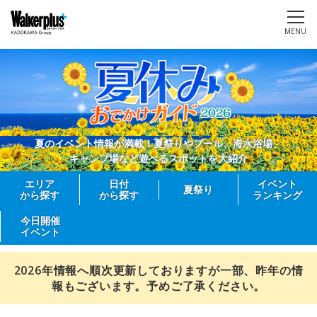
MENU
夏のイベント情報が満載！夏祭りやプール、海水浴場、
キャンプ場など遊べるスポットを大紹介
エリア
日付
イベント
夏祭り
から探す
から探す
ランキング
今日開催
イベント
2026年情報へ順次更新しておりますが一部、昨年の情
報もございます。予めご了承ください。