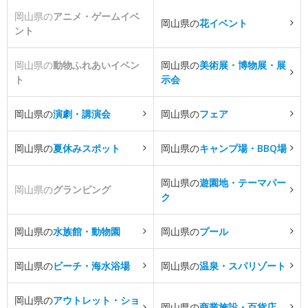
岡山県の
アニメ・ゲームイベ
岡山県の
花イベント
ント
岡山県の
動物ふれあいイベン
岡山県の
美術展・博物展・展
ト
示会
岡山県の
演劇・講演会
岡山県の
フェア
岡山県の
夏休みスポット
岡山県の
キャンプ場・BBQ場
岡山県の
遊園地・テーマパー
岡山県の
グランピング
ク
岡山県の
水族館・動物園
岡山県の
プール
岡山県の
ビーチ・海水浴場
岡山県の
温泉・スパリゾート
岡山県の
アウトレット・ショ
岡山県の
商業施設・百貨店