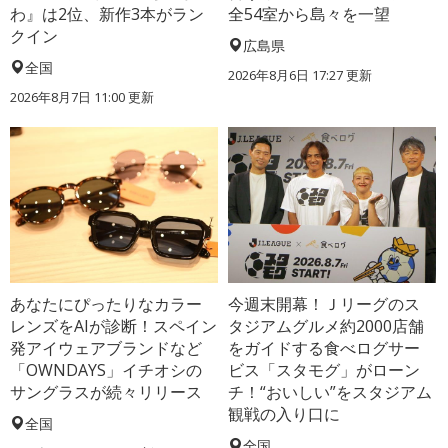
わ』は2位、新作3本がラン
全54室から島々を一望
クイン
広島県
全国
2026年8月6日 17:27
更新
2026年8月7日 11:00
更新
あなたにぴったりなカラー
今週末開幕！Ｊリーグのス
レンズをAIが診断！スペイン
タジアムグルメ約2000店舗
発アイウェアブランドなど
をガイドする食べログサー
「OWNDAYS」イチオシの
ビス「スタモグ」がローン
サングラスが続々リリース
チ！“おいしい”をスタジアム
観戦の入り口に
全国
全国