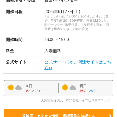
開催場所・会場
倉敷科学センター
開催日程
2026年6月27日(土)
1日につき4回、13:00/13:30/14:00/14:30に開
始、所要時間20～30分程度。当日12:30より、
科学センター1階受付前にて整理券を配布。雨
天時は屋内でできる内容に変更。
開催時間
13:00～15:00
料金
入場無料
公式サイト
公式サイトほか、関連サイトはこち
ら
今日
明日
35℃
／
28℃
36℃
／
28℃
天気情報提供元：株式会社ライフビジネスウェザー
地図・アクセス情報、電話番号を確認する