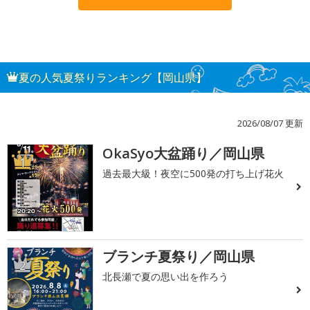
夏の人気夏祭りランキング【岡山県】
2026/08/07 更新
OkaSyo大盆踊り／岡山県
1
過去最大級！夜空に500発の打ち上げ花火
ブランチ夏祭り／岡山県
2
北長瀬で夏の思い出を作ろう