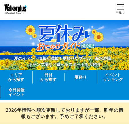
MENU
夏のイベント情報が満載！夏祭りやプール、海水浴場、
キャンプ場など遊べるスポットを大紹介
エリア
日付
イベント
夏祭り
から探す
から探す
ランキング
今日開催
イベント
2026年情報へ順次更新しておりますが一部、昨年の情
報もございます。予めご了承ください。