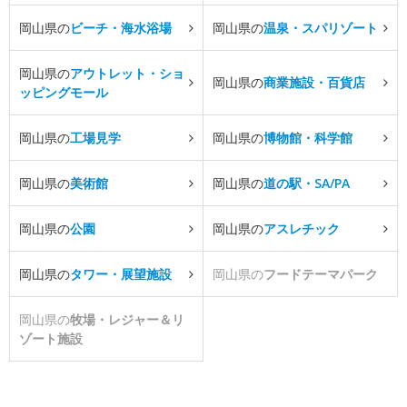
岡山県の
ビーチ・海水浴場
岡山県の
温泉・スパリゾート
岡山県の
アウトレット・ショ
岡山県の
商業施設・百貨店
ッピングモール
岡山県の
工場見学
岡山県の
博物館・科学館
岡山県の
美術館
岡山県の
道の駅・SA/PA
岡山県の
公園
岡山県の
アスレチック
岡山県の
タワー・展望施設
岡山県の
フードテーマパーク
岡山県の
牧場・レジャー＆リ
ゾート施設