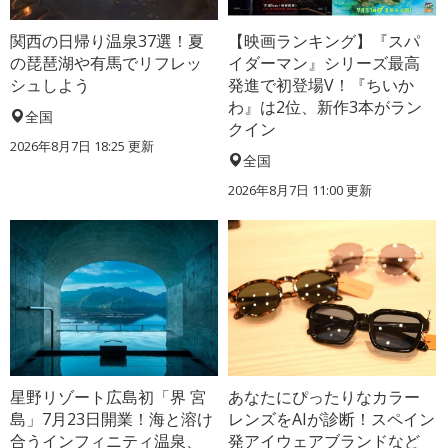
関西の日帰り温泉37選！夏
【映画ランキング】『スパ
の琵琶湖や有馬でリフレッ
イダーマン』シリーズ最高
シュしよう
発進で初登場V！『ちいか
わ』は2位、新作3本がラン
全国
クイン
2026年8月7日 18:25
更新
全国
2026年8月7日 11:00
更新
星野リゾート広島初「界 宮
あなたにぴったりなカラー
島」7月23日開業！海と溶け
レンズをAIが診断！スペイン
合うインフィニティ温泉、
発アイウェアブランドなど