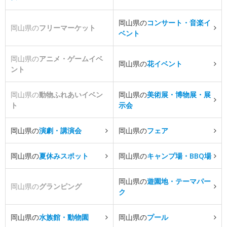
岡山県の
コンサート・音楽イ
岡山県の
フリーマーケット
ベント
岡山県の
アニメ・ゲームイベ
岡山県の
花イベント
ント
岡山県の
動物ふれあいイベン
岡山県の
美術展・博物展・展
ト
示会
岡山県の
演劇・講演会
岡山県の
フェア
岡山県の
夏休みスポット
岡山県の
キャンプ場・BBQ場
岡山県の
遊園地・テーマパー
岡山県の
グランピング
ク
岡山県の
水族館・動物園
岡山県の
プール