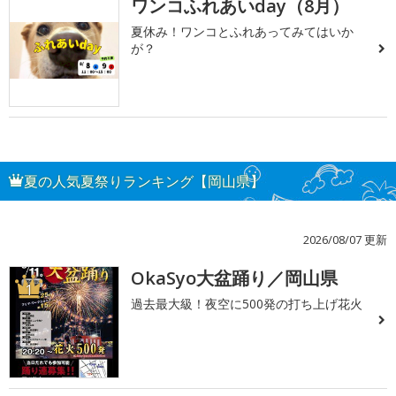
ワンコふれあいday（8月）
夏休み！ワンコとふれあってみてはいか
が？
夏の人気夏祭りランキング【岡山県】
2026/08/07 更新
OkaSyo大盆踊り／岡山県
1
過去最大級！夜空に500発の打ち上げ花火