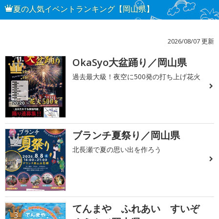
夏の人気イベントランキング【岡山県】
2026/08/07 更新
OkaSyo大盆踊り／岡山県
1
過去最大級！夜空に500発の打ち上げ花火
ブランチ夏祭り／岡山県
2
北長瀬で夏の思い出を作ろう
てんまや ふれあい すいぞ
3