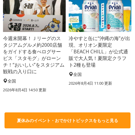
今週末開幕！Ｊリーグのス
冷やすと缶に“沖縄の海”が出
タジアムグルメ約2000店舗
現、オリオン夏限定
をガイドする食べログサー
「BEACH CHILL」が公式通
ビス「スタモグ」がローン
販で大人気！夏限定クラフ
チ！“おいしい”をスタジアム
ト2種も登場
観戦の入り口に
全国
全国
2026年8月4日 11:00
更新
2026年8月4日 14:50
更新
夏休みのイベント・おでかけトピックスをもっと見る