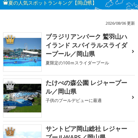
夏の人気スポットランキング【岡山県】
2026/08/06 更新
ブラジリアンパーク 鷲羽山ハ
1
イランド スパイラルスライダ
ープール／岡山県
夏限定の100ｍスライダープール
たけべの森公園 レジャープー
2
ル／岡山県
子供のプールデビューに最適
サントピア岡山総社 レジャー
3
プールWAPS／岡山県