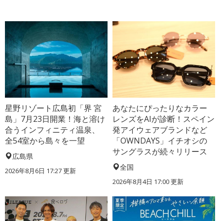
星野リゾート広島初「界 宮
あなたにぴったりなカラー
島」7月23日開業！海と溶け
レンズをAIが診断！スペイン
合うインフィニティ温泉、
発アイウェアブランドなど
全54室から島々を一望
「OWNDAYS」イチオシの
サングラスが続々リリース
広島県
全国
2026年8月6日 17:27
更新
2026年8月4日 17:00
更新