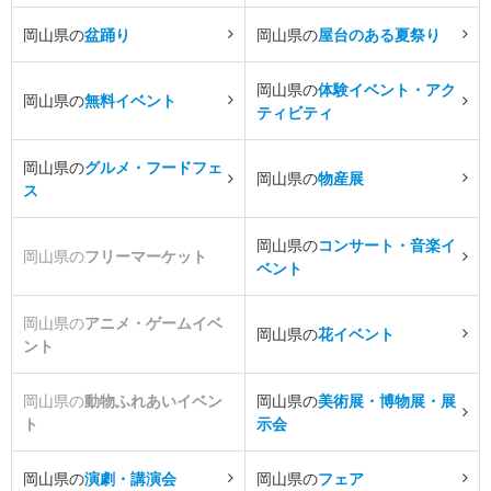
岡山県の
盆踊り
岡山県の
屋台のある夏祭り
岡山県の
体験イベント・アク
岡山県の
無料イベント
ティビティ
岡山県の
グルメ・フードフェ
岡山県の
物産展
ス
岡山県の
コンサート・音楽イ
岡山県の
フリーマーケット
ベント
岡山県の
アニメ・ゲームイベ
岡山県の
花イベント
ント
岡山県の
動物ふれあいイベン
岡山県の
美術展・博物展・展
ト
示会
岡山県の
演劇・講演会
岡山県の
フェア