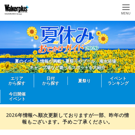
MENU
夏のイベント情報が満載！夏祭りやプール、海水浴場、
キャンプ場など遊べるスポットを大紹介
エリア
日付
イベント
夏祭り
から探す
から探す
ランキング
今日開催
イベント
2026年情報へ順次更新しておりますが一部、昨年の情
報もございます。予めご了承ください。