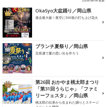
2026/08/06 更新
OkaSyo大盆踊り／岡山県
1
過去最大級！夜空に500発の打ち上げ花火
ブランチ夏祭り／岡山県
2
北長瀬で夏の思い出を作ろう
第26回 おかやま桃太郎まつり
3
「第31回うらじゃ」「ファミ
リーフェスタ」／岡山県
桃太郎の伝承から生まれた踊りとステージ
イベントを開催