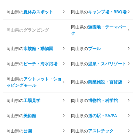
岡山県の
夏休みスポット
岡山県の
キャンプ場・BBQ場
岡山県の
遊園地・テーマパー
岡山県の
グランピング
ク
岡山県の
水族館・動物園
岡山県の
プール
岡山県の
ビーチ・海水浴場
岡山県の
温泉・スパリゾート
岡山県の
アウトレット・ショ
岡山県の
商業施設・百貨店
ッピングモール
岡山県の
工場見学
岡山県の
博物館・科学館
岡山県の
美術館
岡山県の
道の駅・SA/PA
岡山県の
公園
岡山県の
アスレチック