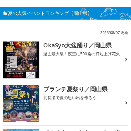
夏の人気イベントランキング【岡山県】
2026/08/07 更新
OkaSyo大盆踊り／岡山県
1
過去最大級！夜空に500発の打ち上げ花火
ブランチ夏祭り／岡山県
2
北長瀬で夏の思い出を作ろう