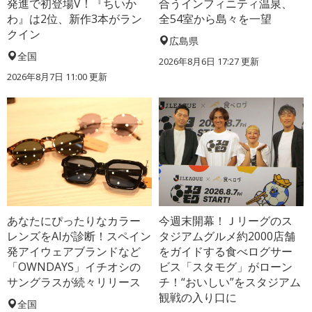
発進で初登場V！『ちいか
合うインフィニティ温泉、
わ』は2位、新作3本がラン
全54室から島々を一望
クイン
広島県
全国
2026年8月6日 17:27
更新
2026年8月7日 11:00
更新
あなたにぴったりなカラー
今週末開幕！Ｊリーグのス
レンズをAIが診断！スペイン
タジアムグルメ約2000店舗
発アイウェアブランドなど
をガイドする食べログサー
「OWNDAYS」イチオシの
ビス「スタモグ」がローン
サングラスが続々リリース
チ！“おいしい”をスタジアム
観戦の入り口に
全国