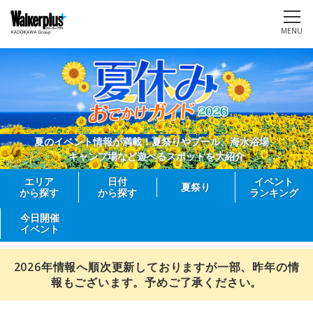
MENU
夏のイベント情報が満載！夏祭りやプール、海水浴場、
キャンプ場など遊べるスポットを大紹介
エリア
日付
イベント
夏祭り
から探す
から探す
ランキング
今日開催
イベント
2026年情報へ順次更新しておりますが一部、昨年の情
報もございます。予めご了承ください。