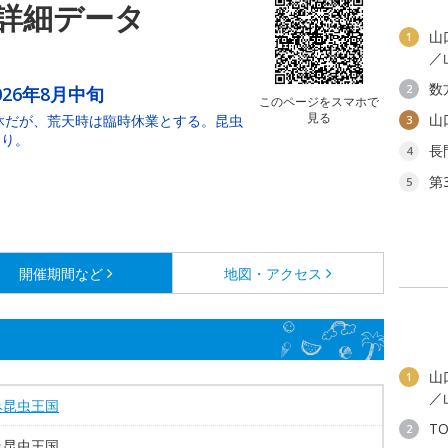
詳細データ
山
1
／
数
2
2026年8月中旬
このページをスマホで
見る
山
無休だが、荒天時は臨時休業とする。昆虫
3
あり。
長
4
第
5
開催期間など
地図・アクセス
山
1
／
み昆虫王国
T
2
み昆虫王国