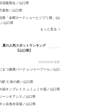
咲花鑑賞会／山口県
方庭祭／山口県
別展「金曜ロードショーとジブリ展」(山
)／山口県
もっと見る
夏の人気スポットランキング
【山口県】
2026/08/08 更新
だまつ健康パーク レジャープール／山口
の駅 仁保の郷／山口県
め福オンプレイス ふくふくの湯／山口県
リーンオアシス／山口県
井ヶ浜海水浴場／山口県