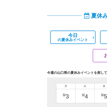
夏休
今日
の
夏休みイベント
今週の山口県の夏休みイベントを探し
月
火
水
8/
8/
8/
3
4
5