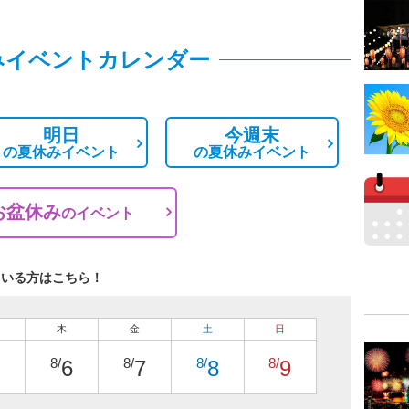
みイベントカレンダー
明日
今週末
の
夏休みイベント
の
夏休みイベント
お盆休み
の
イベント
ている方はこちら！
木
金
土
日
8/
8/
8/
8/
6
7
8
9