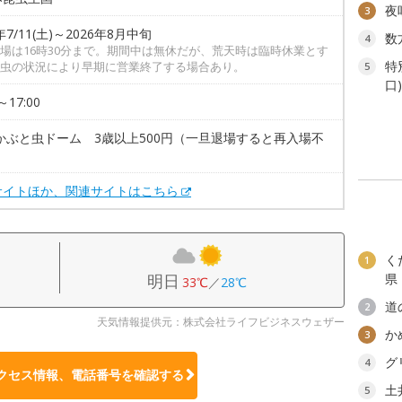
夜
3
年7/11(土)～2026年8月中旬
数
4
場は16時30分まで。期間中は無休だが、荒天時は臨時休業とす
特
虫の状況により早期に営業終了する場合あり。
5
口
～17:00
かぶと虫ドーム 3歳以上500円（一旦退場すると再入場不
サイトほか、関連サイトはこちら
く
1
明日
県
33℃
／
28℃
道
2
天気情報提供元：株式会社ライフビジネスウェザー
か
3
グ
4
クセス情報、電話番号を確認する
土
5