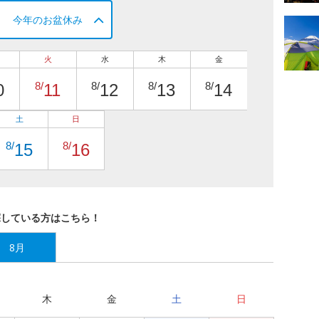
今年のお盆休み
火
水
木
金
8/
8/
8/
8/
0
11
12
13
14
土
日
8/
8/
15
16
探している方はこちら！
8月
木
金
土
日