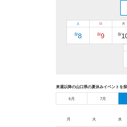
土
日
月
8/
8/
8/
8
9
1
来週以降の山口県の夏休みイベントを
6月
7月
月
火
水