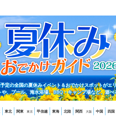
開催予定の全国の夏休みイベント＆おでかけスポットがエ
トや、プール、海水浴場、BBQ・キャンプ場など、遊べ
道
東北
関東
甲信越
東海
北陸
関西
中国
四国
東京
大阪