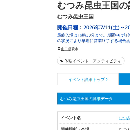
むつみ昆虫王国の
むつみ昆虫王国
開催日程：
2026年7/11(土)～
最終入場は16時30分まで。期間中は
の状況により早期に営業終了する場合
山口県
萩市
体験イベント・アクティビティ
イベント詳細
トップ
むつみ昆虫王国の詳細データ
イベント名
むつ
開催場所・会場
むつ