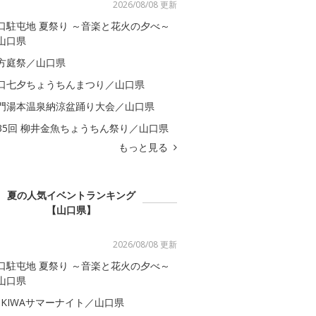
2026/08/08 更新
口駐屯地 夏祭り ～音楽と花火の夕べ～
山口県
方庭祭／山口県
口七夕ちょうちんまつり／山口県
門湯本温泉納涼盆踊り大会／山口県
35回 柳井金魚ちょうちん祭り／山口県
もっと見る
夏の人気イベントランキング
【山口県】
2026/08/08 更新
口駐屯地 夏祭り ～音楽と花火の夕べ～
山口県
OKIWAサマーナイト／山口県