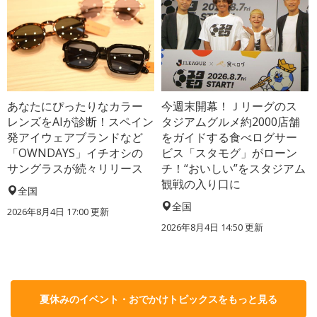
あなたにぴったりなカラー
今週末開幕！Ｊリーグのス
レンズをAIが診断！スペイン
タジアムグルメ約2000店舗
発アイウェアブランドなど
をガイドする食べログサー
「OWNDAYS」イチオシの
ビス「スタモグ」がローン
サングラスが続々リリース
チ！“おいしい”をスタジアム
観戦の入り口に
全国
全国
2026年8月4日 17:00
更新
2026年8月4日 14:50
更新
夏休みのイベント・おでかけトピックスをもっと見る