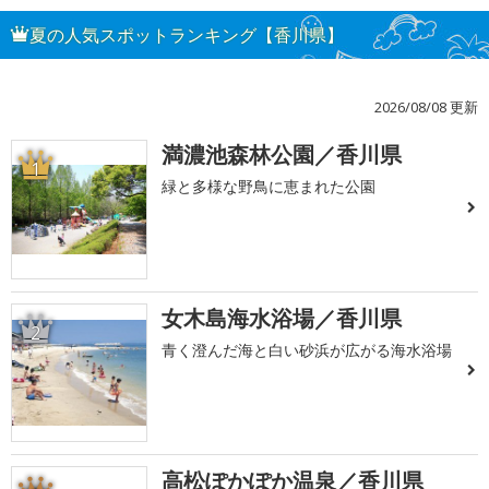
夏の人気スポットランキング【香川県】
2026/08/08 更新
満濃池森林公園／香川県
1
緑と多様な野鳥に恵まれた公園
女木島海水浴場／香川県
2
青く澄んだ海と白い砂浜が広がる海水浴場
高松ぽかぽか温泉／香川県