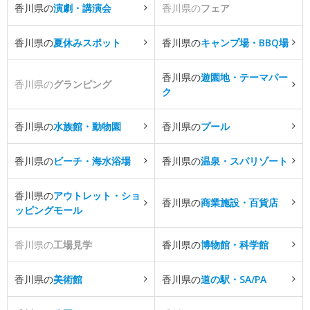
香川県の
演劇・講演会
香川県の
フェア
香川県の
夏休みスポット
香川県の
キャンプ場・BBQ場
香川県の
遊園地・テーマパー
香川県の
グランピング
ク
香川県の
水族館・動物園
香川県の
プール
香川県の
ビーチ・海水浴場
香川県の
温泉・スパリゾート
香川県の
アウトレット・ショ
香川県の
商業施設・百貨店
ッピングモール
香川県の
工場見学
香川県の
博物館・科学館
香川県の
美術館
香川県の
道の駅・SA/PA