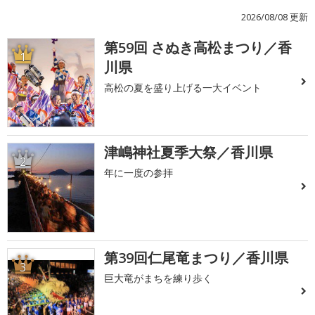
2026/08/08 更新
第59回 さぬき高松まつり／香
1
川県
高松の夏を盛り上げる一大イベント
津嶋神社夏季大祭／香川県
2
年に一度の参拝
第39回仁尾竜まつり／香川県
3
巨大竜がまちを練り歩く