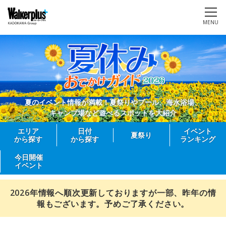
MENU
夏のイベント情報が満載！夏祭りやプール、海水浴場、
キャンプ場など遊べるスポットを大紹介
エリア
日付
イベント
夏祭り
から探す
から探す
ランキング
今日開催
イベント
2026年情報へ順次更新しておりますが一部、昨年の情
報もございます。予めご了承ください。