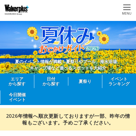
MENU
夏のイベント情報が満載！夏祭りやプール、海水浴場、
キャンプ場など遊べるスポットを大紹介
エリア
日付
イベント
夏祭り
から探す
から探す
ランキング
今日開催
イベント
2026年情報へ順次更新しておりますが一部、昨年の情
報もございます。予めご了承ください。