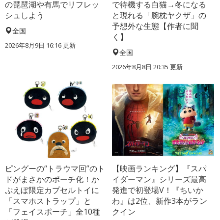
の琵琶湖や有馬でリフレッ
で待機する白猫→冬になる
シュしよう
と現れる「腕枕ヤクザ」の
予想外な生態【作者に聞
全国
く】
2026年8月9日 16:16
更新
全国
2026年8月8日 20:35
更新
ピングーの“トラウマ回”のト
【映画ランキング】『スパ
ドがまさかのポーチ化！か
イダーマン』シリーズ最高
ぷえぼ限定カプセルトイに
発進で初登場V！『ちいか
「スマホストラップ」と
わ』は2位、新作3本がラン
「フェイスポーチ」全10種
クイン