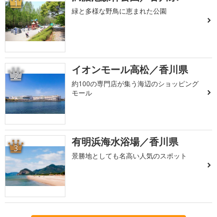
1
緑と多様な野鳥に恵まれた公園
イオンモール高松／香川県
2
約100の専門店が集う海辺のショッピング
モール
有明浜海水浴場／香川県
3
景勝地としても名高い人気のスポット