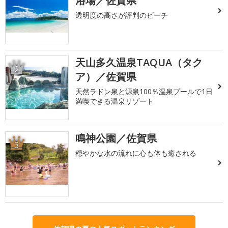
浴場／佐賀県
透明度の高さが評判のビーチ
天山多久温泉TAQUA（タク
2
ア）／佐賀県
天然ラドン泉と源泉100％温泉プールで1日
満喫できる温泉リゾート
鳴神公園／佐賀県
3
穏やかな水の流れに心も体も癒される