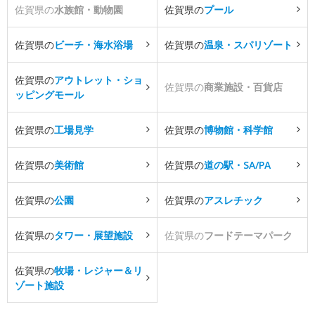
佐賀県の
水族館・動物園
佐賀県の
プール
佐賀県の
ビーチ・海水浴場
佐賀県の
温泉・スパリゾート
佐賀県の
アウトレット・ショ
佐賀県の
商業施設・百貨店
ッピングモール
佐賀県の
工場見学
佐賀県の
博物館・科学館
佐賀県の
美術館
佐賀県の
道の駅・SA/PA
佐賀県の
公園
佐賀県の
アスレチック
佐賀県の
タワー・展望施設
佐賀県の
フードテーマパーク
佐賀県の
牧場・レジャー＆リ
ゾート施設