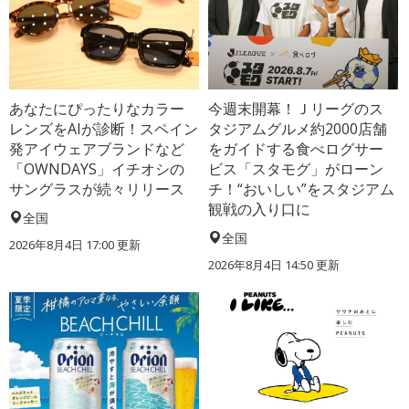
あなたにぴったりなカラー
今週末開幕！Ｊリーグのス
レンズをAIが診断！スペイン
タジアムグルメ約2000店舗
発アイウェアブランドなど
をガイドする食べログサー
「OWNDAYS」イチオシの
ビス「スタモグ」がローン
サングラスが続々リリース
チ！“おいしい”をスタジアム
観戦の入り口に
全国
全国
2026年8月4日 17:00
更新
2026年8月4日 14:50
更新