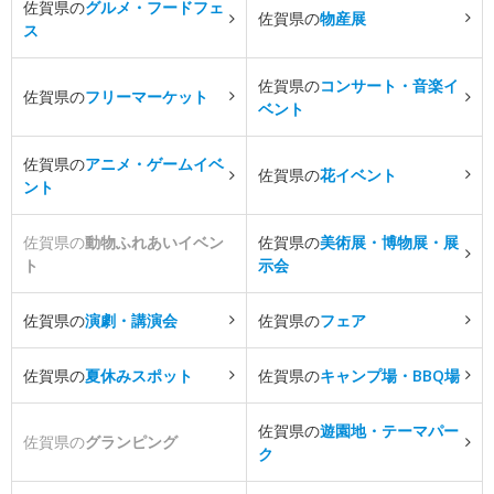
佐賀県の
グルメ・フードフェ
佐賀県の
物産展
ス
佐賀県の
コンサート・音楽イ
佐賀県の
フリーマーケット
ベント
佐賀県の
アニメ・ゲームイベ
佐賀県の
花イベント
ント
佐賀県の
動物ふれあいイベン
佐賀県の
美術展・博物展・展
ト
示会
佐賀県の
演劇・講演会
佐賀県の
フェア
佐賀県の
夏休みスポット
佐賀県の
キャンプ場・BBQ場
佐賀県の
遊園地・テーマパー
佐賀県の
グランピング
ク