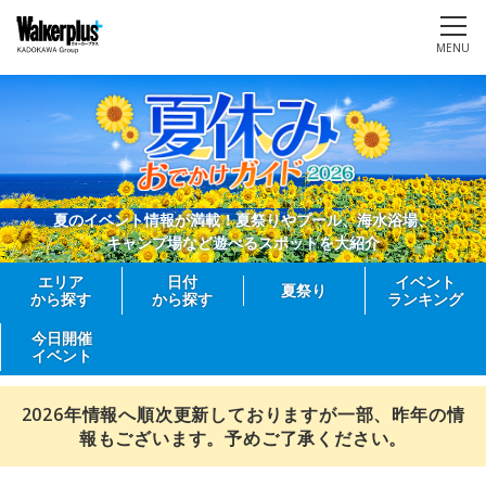
MENU
夏のイベント情報が満載！夏祭りやプール、海水浴場、
キャンプ場など遊べるスポットを大紹介
エリア
日付
イベント
夏祭り
から探す
から探す
ランキング
今日開催
イベント
2026年情報へ順次更新しておりますが一部、昨年の情
報もございます。予めご了承ください。