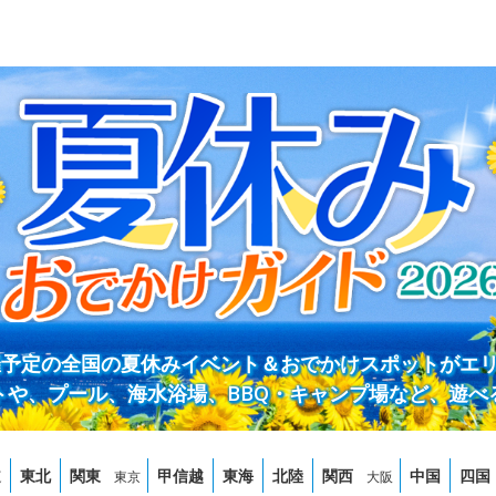
開催予定の全国の夏休みイベント＆おでかけスポットがエ
トや、プール、海水浴場、BBQ・キャンプ場など、遊べ
道
東北
関東
甲信越
東海
北陸
関西
中国
四国
東京
大阪