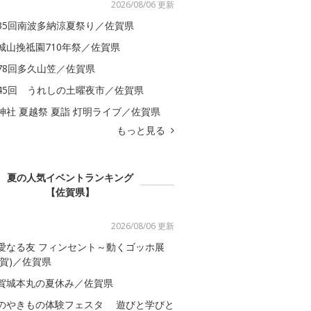
2026/08/06 更新
35回南波多納涼夏祭り／佐賀県
城山挽祗園710年祭／佐賀県
78回多久山笠／佐賀県
45回 うれしの土曜夜市／佐賀県
神社 夏越祭 夏詣 灯明ライブ／佐賀県
もっと見る
夏の人気イベントランキング
【佐賀県】
2026/08/06 更新
愛なる友 フィンセント～動くゴッホ展
佐賀)／佐賀県
賀城本丸の夏休み／佐賀県
のやきもの体験フェスタ 遊びと学びと