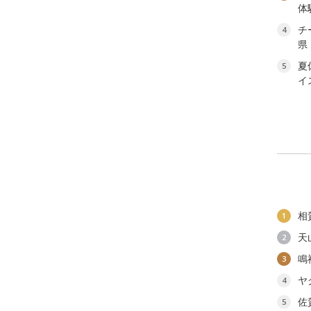
体
チ
4
県
夏
5
イ
相
1
天
2
鳴
3
ヤ
4
佐
5