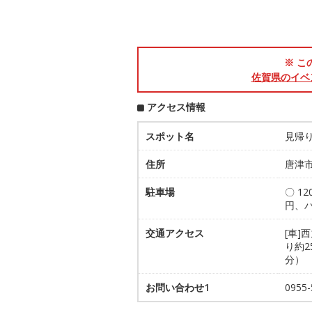
※ こ
佐賀県のイベ
アクセス情報
スポット名
見帰
住所
唐津
駐車場
〇 1
円、バ
交通アクセス
[車]
り約2
分）
お問い合わせ1
095