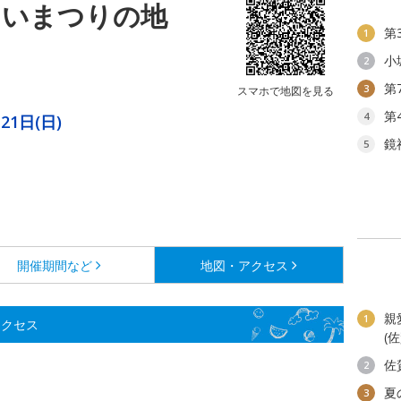
さいまつりの地
第
1
小
2
第
3
スマホで地図を見る
第
4
21日(日)
鏡
5
開催期間など
地図・アクセス
親
1
アクセス
(
佐
2
夏
3