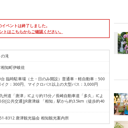
のイベントは終了しました。
ントはこちらからご確認ください。
りの滝
市相知町伊岐佐
20台 臨時駐車場（土・日のみ開設）普通車・軽自動車：500
イク：300円、マイクロバス以上の大型バス：3,000円
西九州道「唐津」ICより約15分／長崎自動車道「多久」ICよ
5分[公共交通]JR唐津線 「相知」駅から約3.5km（徒歩約40
5-51-8312 唐津観光協会 相知観光案内所