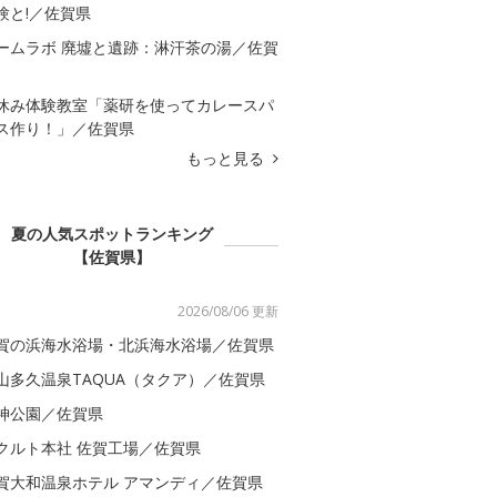
験と!／佐賀県
ームラボ 廃墟と遺跡：淋汗茶の湯／佐賀
休み体験教室「薬研を使ってカレースパ
ス作り！」／佐賀県
もっと見る
夏の人気スポットランキング
【佐賀県】
2026/08/06 更新
賀の浜海水浴場・北浜海水浴場／佐賀県
山多久温泉TAQUA（タクア）／佐賀県
神公園／佐賀県
クルト本社 佐賀工場／佐賀県
賀大和温泉ホテル アマンディ／佐賀県