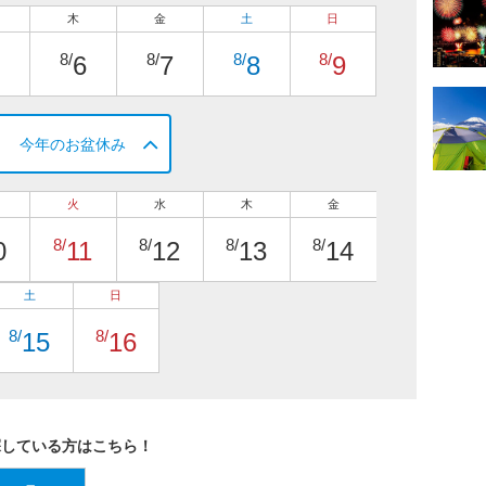
木
金
土
日
8/
8/
8/
8/
6
7
8
9
今年のお盆休み
火
水
木
金
8/
8/
8/
8/
0
11
12
13
14
土
日
8/
8/
15
16
探している方はこちら！