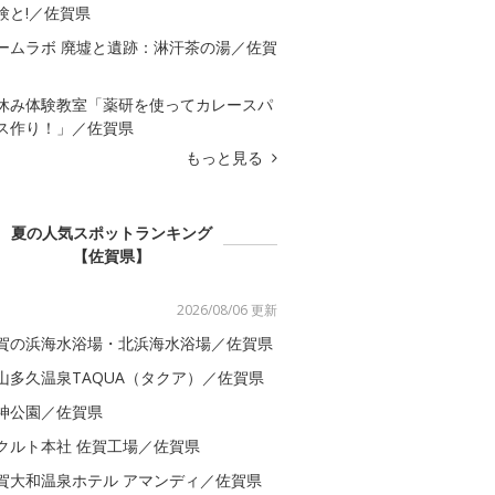
験と!／佐賀県
ームラボ 廃墟と遺跡：淋汗茶の湯／佐賀
休み体験教室「薬研を使ってカレースパ
ス作り！」／佐賀県
もっと見る
夏の人気スポットランキング
【佐賀県】
2026/08/06 更新
賀の浜海水浴場・北浜海水浴場／佐賀県
山多久温泉TAQUA（タクア）／佐賀県
神公園／佐賀県
クルト本社 佐賀工場／佐賀県
賀大和温泉ホテル アマンディ／佐賀県