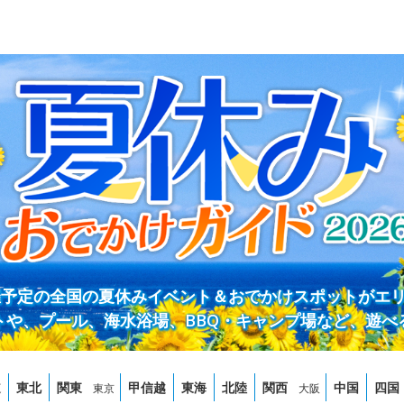
開催予定の全国の夏休みイベント＆おでかけスポットがエ
トや、プール、海水浴場、BBQ・キャンプ場など、遊べ
道
東北
関東
甲信越
東海
北陸
関西
中国
四国
東京
大阪