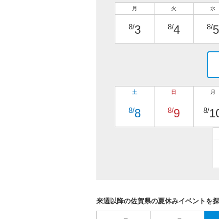
月
火
水
8/
8/
8/
3
4
5
土
日
月
8/
8/
8/
8
9
1
来週以降の佐賀県の夏休みイベントを