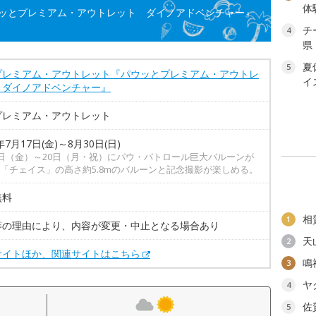
体
ッとプレミアム・アウトレット ダイノアドベンチャー』
チ
4
県
夏
5
プレミアム・アウトレット『パウッとプレミアム・アウトレ
イ
 ダイノアドベンチャー』
プレミアム・アウトレット
年7月17日(金)～8月30日(日)
7日（金）～20日（月・祝）にパウ・パトロール巨大バルーンが
「チェイス」の高さ約5.8mのバルーンと記念撮影が楽しめる。
無料
相
1
等の理由により、内容が変更・中止となる場合あり
天
2
サイトほか、関連サイトはこちら
鳴
3
ヤ
4
佐
5