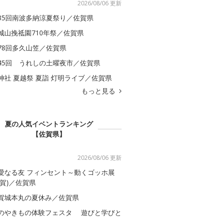
2026/08/06 更新
35回南波多納涼夏祭り／佐賀県
城山挽祗園710年祭／佐賀県
78回多久山笠／佐賀県
45回 うれしの土曜夜市／佐賀県
神社 夏越祭 夏詣 灯明ライブ／佐賀県
もっと見る
夏の人気イベントランキング
【佐賀県】
2026/08/06 更新
愛なる友 フィンセント～動くゴッホ展
佐賀)／佐賀県
賀城本丸の夏休み／佐賀県
のやきもの体験フェスタ 遊びと学びと