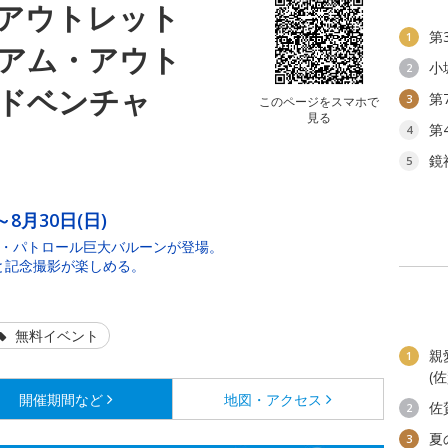
アウトレット
第
1
アム・アウト
小
2
ドベンチャ
第
3
このページをスマホで
見る
第
4
鏡
5
ト
～8月30日(日)
ウ・パトロール巨大バルーンが登場。
と記念撮影が楽しめる。
無料イベント
親
1
(
開催期間など
地図・アクセス
佐
2
夏
3