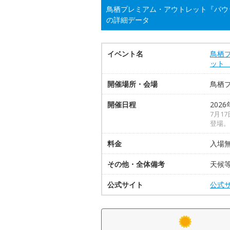
鳥栖プレミアム・アウトレット『パウ
の詳細データ
イベント名
鳥栖
ット
開催場所・会場
鳥栖
開催日程
2026
7月1
登場。
料金
入場
その他・全体備考
天候
公式サイト
公式