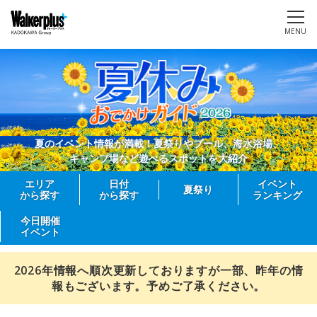
MENU
夏のイベント情報が満載！夏祭りやプール、海水浴場、
キャンプ場など遊べるスポットを大紹介
エリア
日付
イベント
夏祭り
から探す
から探す
ランキング
今日開催
イベント
2026年情報へ順次更新しておりますが一部、昨年の情
報もございます。予めご了承ください。