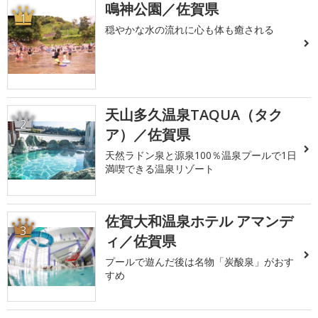
鳴神公園／佐賀県
1
穏やかな水の流れに心も体も癒される
天山多久温泉TAQUA（タク
2
ア）／佐賀県
天然ラドン泉と源泉100％温泉プールで1日
満喫できる温泉リゾート
佐賀大和温泉ホテル アマンデ
3
ィ／佐賀県
プールで遊んだ後は名物「炭酸泉」がおす
すめ