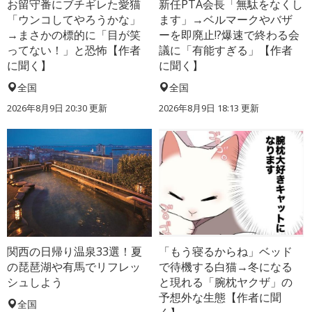
お留守番にブチギレた愛猫
新任PTA会長「無駄をなくし
「ウンコしてやろうかな」
ます」→ベルマークやバザ
→まさかの標的に「目が笑
ーを即廃止!?爆速で終わる会
ってない！」と恐怖【作者
議に「有能すぎる」【作者
に聞く】
に聞く】
全国
全国
2026年8月9日 20:30
更新
2026年8月9日 18:13
更新
関西の日帰り温泉33選！夏
「もう寝るからね」ベッド
の琵琶湖や有馬でリフレッ
で待機する白猫→冬になる
シュしよう
と現れる「腕枕ヤクザ」の
予想外な生態【作者に聞
全国