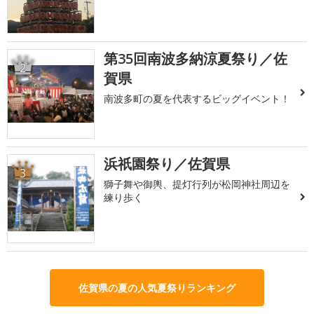
第35回南波多納涼夏祭り／佐
2
賀県
南波多町の夏を代表するビッグイベント！
浜祇園祭り／佐賀県
3
獅子舞や御輿、提灯行列が松岡神社周辺を
練り歩く
佐賀県の夏の人気夏祭りランキング