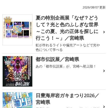
2026/08/07 更新
夏の特別企画展「なぜ？どう
1
して？光と色のふしぎな世界
～この夏、光の正体を探しに
行こう！～」／宮崎県
虹が作れるライトや偏光アートなどで光や
色について学べる
都市伝説展／宮崎県
2
あの「都市伝説展」が、宮崎へ初上陸！
日豊海岸岩ガキまつり2026／
3
宮崎県