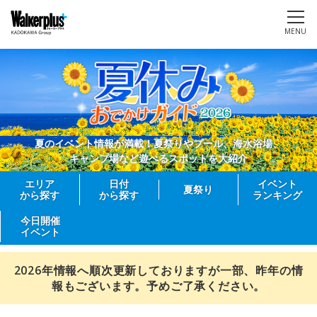
MENU
夏のイベント情報が満載！夏祭りやプール、海水浴場、
キャンプ場など遊べるスポットを大紹介
エリア
日付
イベント
夏祭り
から探す
から探す
ランキング
今日開催
イベント
2026年情報へ順次更新しておりますが一部、昨年の情
報もございます。予めご了承ください。