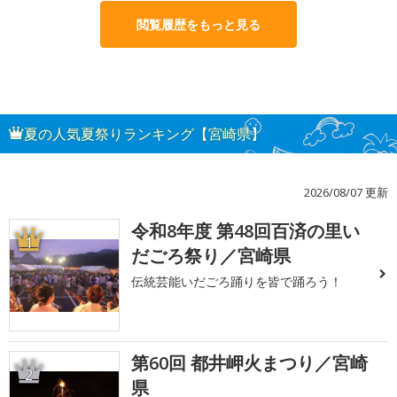
閲覧履歴をもっと見る
夏の人気夏祭りランキング【宮崎県】
2026/08/07 更新
令和8年度 第48回百済の里い
1
だごろ祭り／宮崎県
伝統芸能いだごろ踊りを皆で踊ろう！
第60回 都井岬火まつり／宮崎
2
県