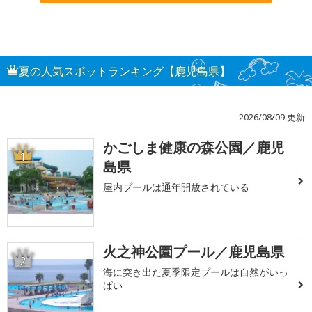
夏の人気スポットランキング【鹿児島県】
2026/08/09 更新
かごしま健康の森公園／鹿児
1
島県
屋内プールは通年開放されている
火之神公園プール／鹿児島県
2
海に突き出た夏季限定プールは自然がいっ
ぱい