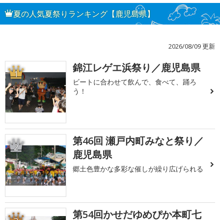
夏の人気夏祭りランキング【鹿児島県】
2026/08/09 更新
錦江レゲエ浜祭り／鹿児島県
1
ビートに合わせて飲んで、食べて、踊ろ
う！
第46回 瀬戸内町みなと祭り／
2
鹿児島県
郷土色豊かな多彩な催しが繰り広げられる
第54回かせだゆめぴか本町七