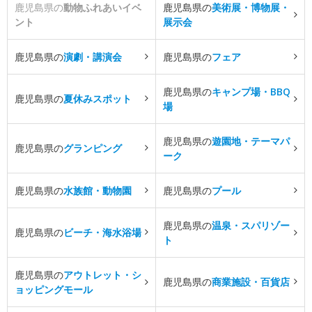
鹿児島県の
動物ふれあいイベ
鹿児島県の
美術展・博物展・
ント
展示会
鹿児島県の
演劇・講演会
鹿児島県の
フェア
鹿児島県の
キャンプ場・BBQ
鹿児島県の
夏休みスポット
場
鹿児島県の
遊園地・テーマパ
鹿児島県の
グランピング
ーク
鹿児島県の
水族館・動物園
鹿児島県の
プール
鹿児島県の
温泉・スパリゾー
鹿児島県の
ビーチ・海水浴場
ト
鹿児島県の
アウトレット・シ
鹿児島県の
商業施設・百貨店
ョッピングモール