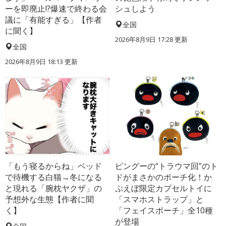
ーを即廃止!?爆速で終わる会
シュしよう
議に「有能すぎる」【作者
全国
に聞く】
2026年8月9日 17:28
更新
全国
2026年8月9日 18:13
更新
「もう寝るからね」ベッド
ピングーの“トラウマ回”のト
で待機する白猫→冬になる
ドがまさかのポーチ化！か
と現れる「腕枕ヤクザ」の
ぷえぼ限定カプセルトイに
予想外な生態【作者に聞
「スマホストラップ」と
く】
「フェイスポーチ」全10種
が登場