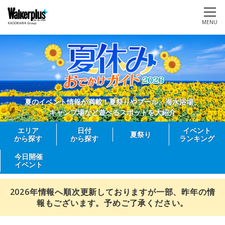
MENU
夏のイベント情報が満載！夏祭りやプール、海水浴場、
キャンプ場など遊べるスポットを大紹介
エリア
日付
イベント
夏祭り
から探す
から探す
ランキング
今日開催
イベント
2026年情報へ順次更新しておりますが一部、昨年の情
報もございます。予めご了承ください。