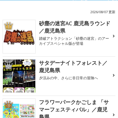
2026/08/07 更新
砂塵の迷宮AC 鹿児島ラウンド
1
／鹿児島県
踏破アトラクション「砂塵の迷宮」のアー
カイブスペシャル版が登場
サタデーナイトフォレスト／
2
鹿児島県
夕涼みの中、さらに非日常の冒険へ
フラワーパークかごしま 「サ
3
マーフェスティバル」／鹿児
島県