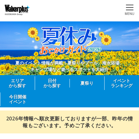
MENU
夏のイベント情報が満載！夏祭りやプール、海水浴場、
キャンプ場など遊べるスポットを大紹介
エリア
日付
イベント
夏祭り
から探す
から探す
ランキング
今日開催
イベント
2026年情報へ順次更新しておりますが一部、昨年の情
報もございます。予めご了承ください。