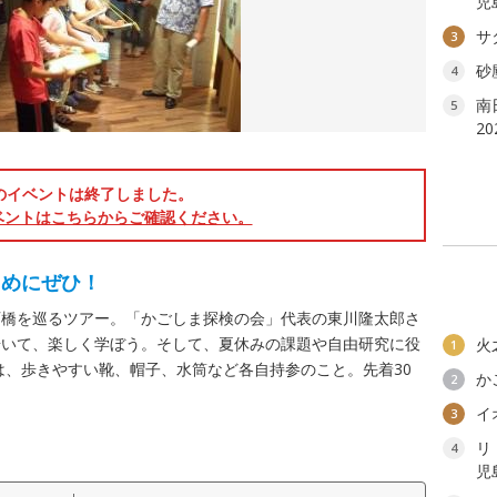
児
サ
3
砂
4
南
5
2
のイベントは終了しました。
ベントはこちらからご確認ください。
とめにぜひ！
石橋を巡るツアー。「かごしま探検の会」代表の東川隆太郎さ
歩いて、楽しく学ぼう。そして、夏休みの課題や自由研究に役
火
1
は、歩きやすい靴、帽子、水筒など各自持参のこと。先着30
か
2
イ
3
リ
4
児