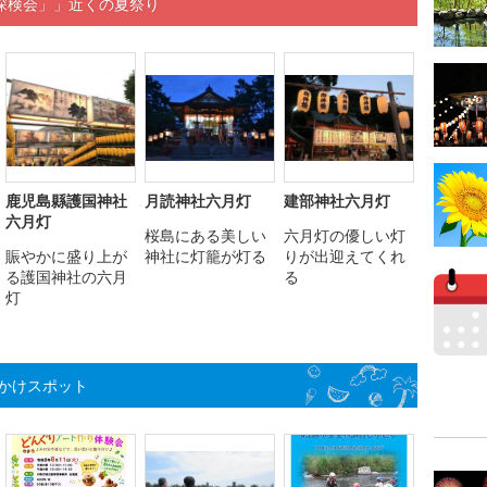
探検会」」近くの夏祭り
鹿児島縣護国神社
月読神社六月灯
建部神社六月灯
六月灯
桜島にある美しい
六月灯の優しい灯
賑やかに盛り上が
神社に灯籠が灯る
りが出迎えてくれ
る護国神社の六月
る
灯
かけスポット