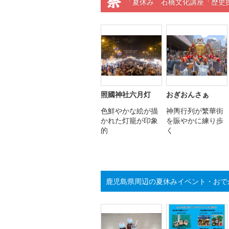
「夏休み 石橋文化講座「歴史
照國神社六月灯
おぎおんさぁ
色鮮やかな絵が描
神輿行列が繁華街
かれた灯籠が印象
を賑やかに練り歩
的
く
鹿児島県周辺の夏休みイベント・おで