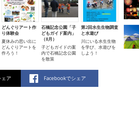
どんぐりアート作
石橋記念公園「子
第2回水生生物調査
り体験会
どもガイド案内」
と水遊び
（8月）
夏休みの思い出に
川にいる水生生物
どんぐりアートを
子どもガイドの案
を学び、水遊びを
作ろう！
内で石橋記念公園
しよう！
を散策
でシェア
Facebookでシェア