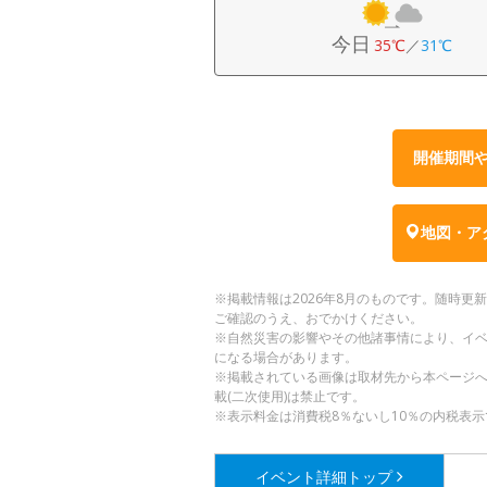
今日
35℃
／
31℃
開催期間
地図・ア
※掲載情報は2026年8月のものです。随時
ご確認のうえ、おでかけください。
※自然災害の影響やその他諸事情により、イ
になる場合があります。
※掲載されている画像は取材先から本ページ
載(二次使用)は禁止です。
※表示料金は消費税8％ないし10％の内税表示
イベント詳細
トップ