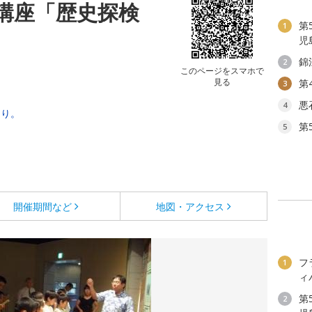
講座「歴史探検
第
1
児
錦
2
このページをスマホで
見る
第
3
悪
4
あり。
第
5
開催期間など
地図・アクセス
フ
1
ィ
第
2