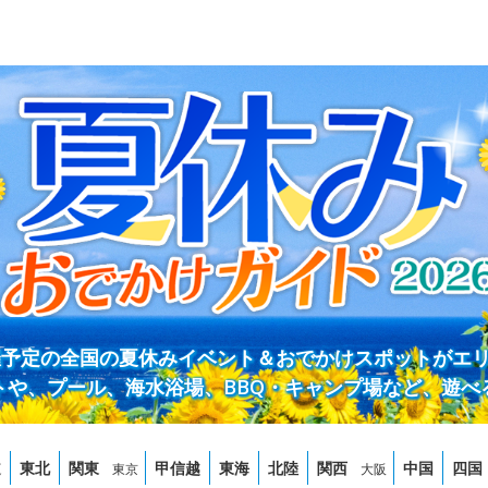
開催予定の全国の夏休みイベント＆おでかけスポットがエ
トや、プール、海水浴場、BBQ・キャンプ場など、遊べ
道
東北
関東
甲信越
東海
北陸
関西
中国
四国
東京
大阪