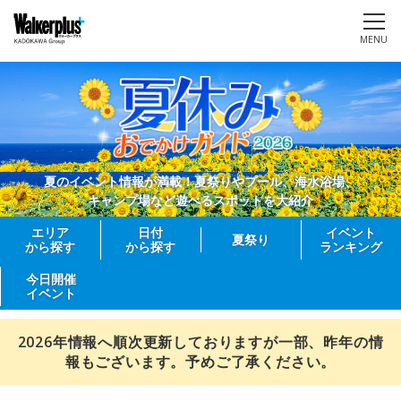
MENU
夏のイベント情報が満載！夏祭りやプール、海水浴場、
キャンプ場など遊べるスポットを大紹介
エリア
日付
イベント
夏祭り
から探す
から探す
ランキング
今日開催
イベント
2026年情報へ順次更新しておりますが一部、昨年の情
報もございます。予めご了承ください。