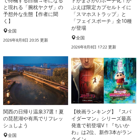
で待機する白猫→冬になる
ドがまさかのポーチ化！か
と現れる「腕枕ヤクザ」の
ぷえぼ限定カプセルトイに
予想外な生態【作者に聞
「スマホストラップ」と
く】
「フェイスポーチ」全10種
が登場
全国
全国
2026年8月8日 20:35
更新
2026年8月8日 17:22
更新
関西の日帰り温泉37選！夏
【映画ランキング】『スパ
の琵琶湖や有馬でリフレッ
イダーマン』シリーズ最高
シュしよう
発進で初登場V！『ちいか
わ』は2位、新作3本がラン
全国
クイン