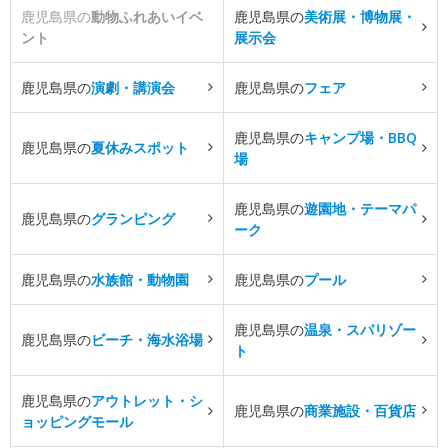
鹿児島県の
動物ふれあいイベ
鹿児島県の
美術展・博物展・
ント
展示会
鹿児島県の
演劇・講演会
鹿児島県の
フェア
鹿児島県の
キャンプ場・BBQ
鹿児島県の
夏休みスポット
場
鹿児島県の
遊園地・テーマパ
鹿児島県の
グランピング
ーク
鹿児島県の
水族館・動物園
鹿児島県の
プール
鹿児島県の
温泉・スパリゾー
鹿児島県の
ビーチ・海水浴場
ト
鹿児島県の
アウトレット・シ
鹿児島県の
商業施設・百貨店
ョッピングモール