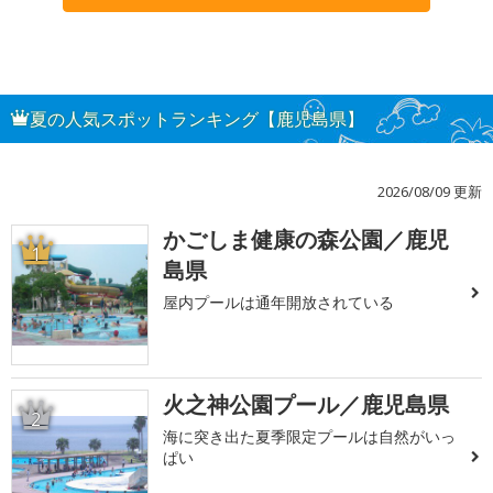
夏の人気スポットランキング【鹿児島県】
2026/08/09 更新
かごしま健康の森公園／鹿児
1
島県
屋内プールは通年開放されている
火之神公園プール／鹿児島県
2
海に突き出た夏季限定プールは自然がいっ
ぱい