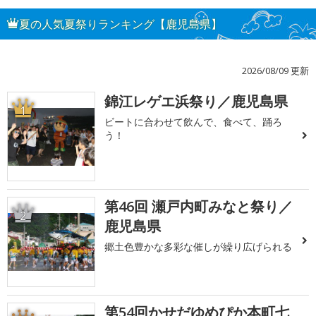
夏の人気夏祭りランキング【鹿児島県】
2026/08/09 更新
錦江レゲエ浜祭り／鹿児島県
1
ビートに合わせて飲んで、食べて、踊ろ
う！
第46回 瀬戸内町みなと祭り／
2
鹿児島県
郷土色豊かな多彩な催しが繰り広げられる
第54回かせだゆめぴか本町七