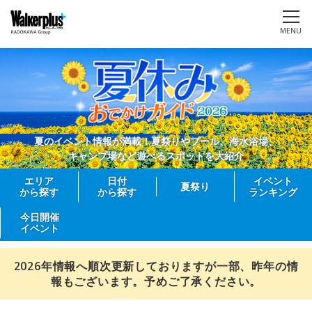
MENU
夏のイベント情報が満載！夏祭りやプール、海水浴場、
キャンプ場など遊べるスポットを大紹介
エリア
日付
イベント
夏祭り
から探す
から探す
ランキング
今日開催
イベント
2026年情報へ順次更新しておりますが一部、昨年の情
報もございます。予めご了承ください。