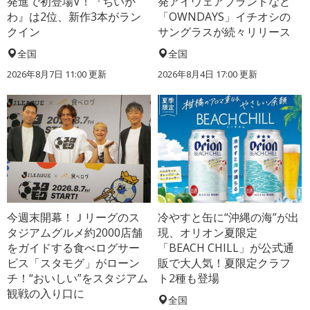
発進で初登場V！『ちいか
発アイウェアブランドなど
わ』は2位、新作3本がラン
「OWNDAYS」イチオシの
クイン
サングラスが続々リリース
全国
全国
2026年8月7日 11:00
更新
2026年8月4日 17:00
更新
今週末開幕！Ｊリーグのス
冷やすと缶に“沖縄の海”が出
タジアムグルメ約2000店舗
現、オリオン夏限定
をガイドする食べログサー
「BEACH CHILL」が公式通
ビス「スタモグ」がローン
販で大人気！夏限定クラフ
チ！“おいしい”をスタジアム
ト2種も登場
観戦の入り口に
全国