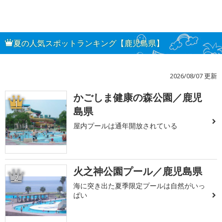
夏の人気スポットランキング【鹿児島県】
2026/08/07 更新
かごしま健康の森公園／鹿児
1
島県
屋内プールは通年開放されている
火之神公園プール／鹿児島県
2
海に突き出た夏季限定プールは自然がいっ
ぱい