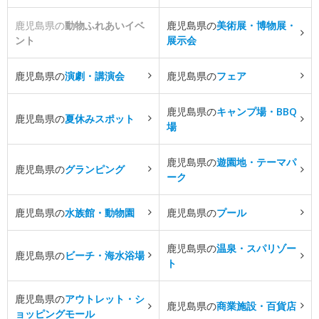
鹿児島県の
動物ふれあいイベ
鹿児島県の
美術展・博物展・
ント
展示会
鹿児島県の
演劇・講演会
鹿児島県の
フェア
鹿児島県の
キャンプ場・BBQ
鹿児島県の
夏休みスポット
場
鹿児島県の
遊園地・テーマパ
鹿児島県の
グランピング
ーク
鹿児島県の
水族館・動物園
鹿児島県の
プール
鹿児島県の
温泉・スパリゾー
鹿児島県の
ビーチ・海水浴場
ト
鹿児島県の
アウトレット・シ
鹿児島県の
商業施設・百貨店
ョッピングモール