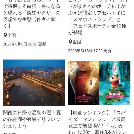
で待機する白猫→冬になる
ドがまさかのポーチ化！か
と現れる「腕枕ヤクザ」の
ぷえぼ限定カプセルトイに
予想外な生態【作者に聞
「スマホストラップ」と
く】
「フェイスポーチ」全10種
が登場
全国
全国
2026年8月8日 20:35
更新
2026年8月8日 17:22
更新
関西の日帰り温泉37選！夏
【映画ランキング】『スパ
の琵琶湖や有馬でリフレッ
イダーマン』シリーズ最高
シュしよう
発進で初登場V！『ちいか
わ』は2位、新作3本がラン