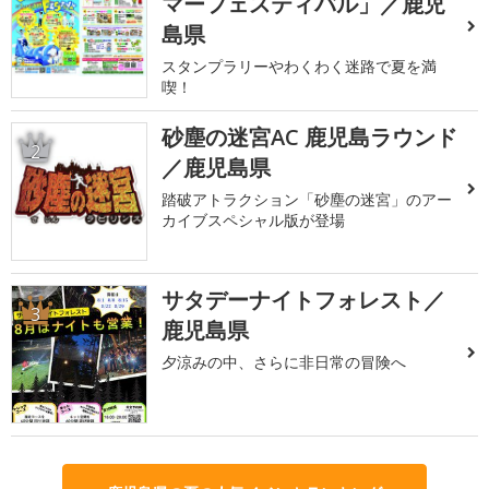
マーフェスティバル」／鹿児
島県
スタンプラリーやわくわく迷路で夏を満
喫！
砂塵の迷宮AC 鹿児島ラウンド
2
／鹿児島県
踏破アトラクション「砂塵の迷宮」のアー
カイブスペシャル版が登場
サタデーナイトフォレスト／
3
鹿児島県
夕涼みの中、さらに非日常の冒険へ