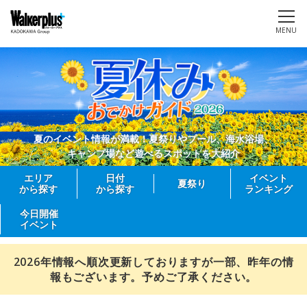
MENU
夏のイベント情報が満載！夏祭りやプール、海水浴場、
キャンプ場など遊べるスポットを大紹介
エリア
日付
イベント
夏祭り
から探す
から探す
ランキング
今日開催
イベント
2026年情報へ順次更新しておりますが一部、昨年の情
報もございます。予めご了承ください。