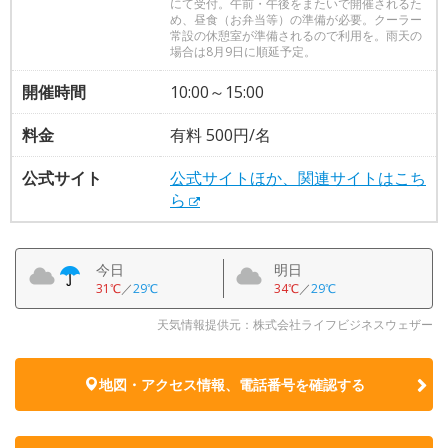
にて受付。午前・午後をまたいで開催されるた
め、昼食（お弁当等）の準備が必要。クーラー
常設の休憩室が準備されるので利用を。雨天の
場合は8月9日に順延予定。
開催時間
10:00～15:00
料金
有料 500円/名
公式サイト
公式サイトほか、関連サイトはこち
ら
今日
明日
31℃
／
29℃
34℃
／
29℃
天気情報提供元：株式会社ライフビジネスウェザー
地図・アクセス情報、電話番号を確認する