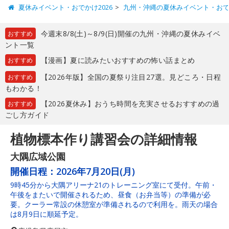
夏休みイベント・おでかけ2026
九州・沖縄の夏休みイベント・お
今週末8/8(土)～8/9(日)開催の九州・沖縄の夏休みイベ
おすすめ
ント一覧
【漫画】夏に読みたいおすすめの怖い話まとめ
おすすめ
【2026年版】全国の夏祭り注目27選。見どころ・日程
おすすめ
もわかる！
【2026夏休み】おうち時間を充実させるおすすめの過
おすすめ
ごし方ガイド
植物標本作り講習会の詳細情報
大隅広域公園
開催日程：
2026年7月20日(月)
9時45分から大隅アリーナ21のトレーニング室にて受付。午前・
午後をまたいで開催されるため、昼食（お弁当等）の準備が必
要。クーラー常設の休憩室が準備されるので利用を。雨天の場合
は8月9日に順延予定。