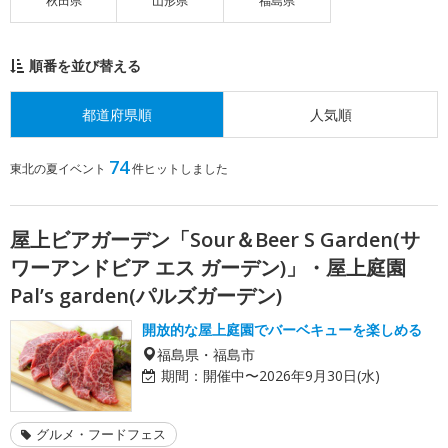
秋田県
山形県
福島県
順番を並び替える
都道府県順
人気順
74
東北の夏イベント
件ヒットしました
屋上ビアガーデン「Sour＆Beer S Garden(サ
ワーアンドビア エス ガーデン)」・屋上庭園
Pal’s garden(パルズガーデン)
開放的な屋上庭園でバーベキューを楽しめる
福島県・福島市
期間：
開催中〜2026年9月30日(水)
グルメ・フードフェス