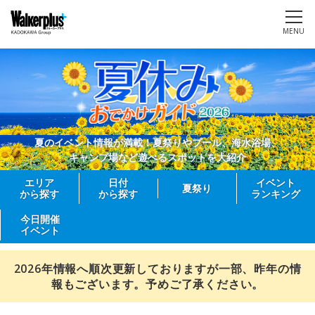
MENU
夏のイベント情報が満載！夏祭りやプール、海水浴場、
キャンプ場など遊べるスポットを大紹介
エリア
日付
イベント
夏祭り
から探す
から探す
ランキング
今日開催
イベント
2026年情報へ順次更新しておりますが一部、昨年の情
報もございます。予めご了承ください。