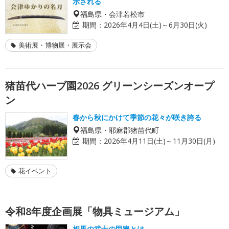
示される
福島県・会津若松市
期間：
2026年4月4日(土)～6月30日(火)
美術展・博物展・展示会
猪苗代ハーブ園2026 グリーンシーズンオープ
ン
春から秋にかけて季節の花々が咲き誇る
福島県・耶麻郡猪苗代町
期間：
2026年4月11日(土)～11月30日(月)
花イベント
令和8年度企画展「物具ミュージアム」
相馬の武士の甲冑とは