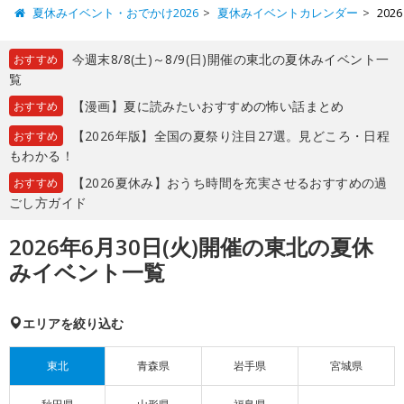
夏休みイベント・おでかけ2026
夏休みイベントカレンダー
20
今週末8/8(土)～8/9(日)開催の東北の夏休みイベント一
おすすめ
覧
【漫画】夏に読みたいおすすめの怖い話まとめ
おすすめ
【2026年版】全国の夏祭り注目27選。見どころ・日程
おすすめ
もわかる！
【2026夏休み】おうち時間を充実させるおすすめの過
おすすめ
ごし方ガイド
2026年6月30日(火)開催の東北の夏休
みイベント一覧
エリアを絞り込む
東北
青森県
岩手県
宮城県