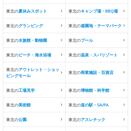
東北の
夏休みスポット
東北の
キャンプ場・BBQ場
東北の
グランピング
東北の
遊園地・テーマパーク
東北の
水族館・動物園
東北の
プール
東北の
ビーチ・海水浴場
東北の
温泉・スパリゾート
東北の
アウトレット・ショッ
東北の
商業施設・百貨店
ピングモール
東北の
工場見学
東北の
博物館・科学館
東北の
美術館
東北の
道の駅・SA/PA
東北の
公園
東北の
アスレチック