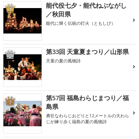
能代役七夕・能代ねぶながし
1
／秋田県
能代に輝く伝統の灯火（ともしび）
第33回 天童夏まつり／山形県
2
天童の夏の風物詩
第57回 福島わらじまつり／福
3
島県
勇壮なわらじおどりと12メートルの大わら
じが練り歩く福島の夏の風物詩