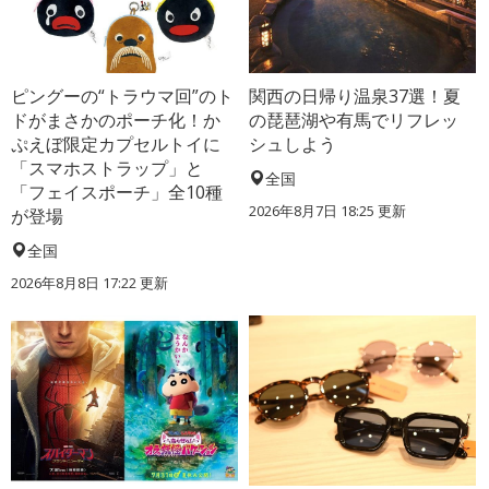
ピングーの“トラウマ回”のト
関西の日帰り温泉37選！夏
ドがまさかのポーチ化！か
の琵琶湖や有馬でリフレッ
ぷえぼ限定カプセルトイに
シュしよう
「スマホストラップ」と
全国
「フェイスポーチ」全10種
2026年8月7日 18:25
更新
が登場
全国
2026年8月8日 17:22
更新