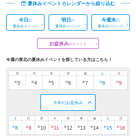
夏休みイベントカレンダーから絞り込む
今日
明日
今週末
の
の
の
夏休みイベント
夏休みイベント
夏休みイベント
お盆休み
の
イベント
今週の東北の夏休みイベントを探している方はこちら！
月
火
水
木
金
土
日
8/
8/
8/
8/
8/
8/
8/
3
4
5
6
7
8
9
今年のお盆休み
土
日
月
火
水
木
金
土
日
8/
8/
8/
8/
8/
8/
8/
8/
8/
8
9
10
11
12
13
14
15
16