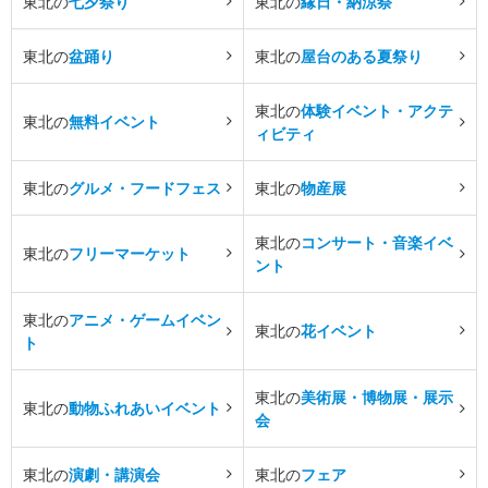
東北の
七夕祭り
東北の
縁日・納涼祭
東北の
盆踊り
東北の
屋台のある夏祭り
東北の
体験イベント・アクテ
東北の
無料イベント
ィビティ
東北の
グルメ・フードフェス
東北の
物産展
東北の
コンサート・音楽イベ
東北の
フリーマーケット
ント
東北の
アニメ・ゲームイベン
東北の
花イベント
ト
東北の
美術展・博物展・展示
東北の
動物ふれあいイベント
会
東北の
演劇・講演会
東北の
フェア