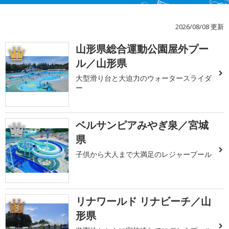
2026/08/08 更新
山形県総合運動公園屋外プー
1
ル／山形県
大型滑り台と大迫力のウォータースライダ
ー
ベルサンピアみやぎ泉／宮城
2
県
子供から大人まで大満足のレジャープール
リナワールド リナビーチ／山
3
形県