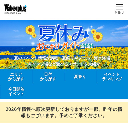
MENU
夏のイベント情報が満載！夏祭りやプール、海水浴場、
キャンプ場など遊べるスポットを大紹介
エリア
日付
イベント
夏祭り
から探す
から探す
ランキング
今日開催
イベント
2026年情報へ順次更新しておりますが一部、昨年の情
報もございます。予めご了承ください。