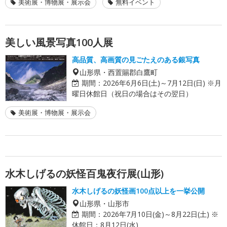
美術展・博物展・展示会
無料イベント
美しい風景写真100人展
高品質、高画質の見ごたえのある銀写真
山形県・西置賜郡白鷹町
期間：
2026年6月6日(土)～7月12日(日) ※月
曜日休館日（祝日の場合はその翌日）
美術展・博物展・展示会
水木しげるの妖怪百鬼夜行展(山形)
水木しげるの妖怪画100点以上を一挙公開
山形県・山形市
期間：
2026年7月10日(金)～8月22日(土) ※
休館日：8月12日(水)