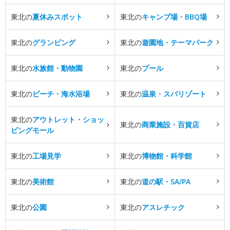
東北の
夏休みスポット
東北の
キャンプ場・BBQ場
東北の
グランピング
東北の
遊園地・テーマパーク
東北の
水族館・動物園
東北の
プール
東北の
ビーチ・海水浴場
東北の
温泉・スパリゾート
東北の
アウトレット・ショッ
東北の
商業施設・百貨店
ピングモール
東北の
工場見学
東北の
博物館・科学館
東北の
美術館
東北の
道の駅・SA/PA
東北の
公園
東北の
アスレチック