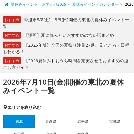
夏休みイベント・おでかけ2026
夏休みイベントカレンダー
20
今週末8/8(土)～8/9(日)開催の東北の夏休みイベント一
おすすめ
覧
【漫画】夏に読みたいおすすめの怖い話まとめ
おすすめ
【2026年版】全国の夏祭り注目27選。見どころ・日程
おすすめ
もわかる！
【2026夏休み】おうち時間を充実させるおすすめの過
おすすめ
ごし方ガイド
2026年7月10日(金)開催の東北の夏休
みイベント一覧
エリアを絞り込む
東北
青森県
岩手県
宮城県