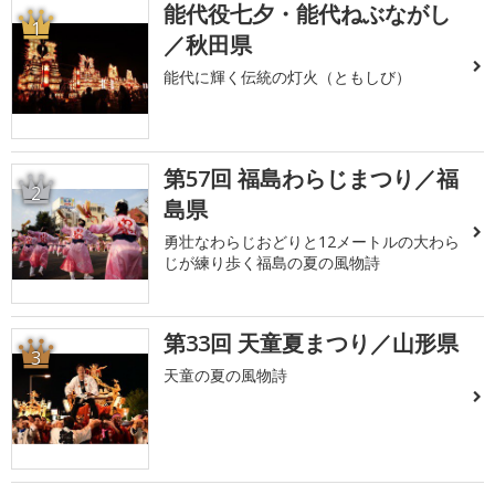
能代役七夕・能代ねぶながし
1
／秋田県
能代に輝く伝統の灯火（ともしび）
第57回 福島わらじまつり／福
2
島県
勇壮なわらじおどりと12メートルの大わら
じが練り歩く福島の夏の風物詩
第33回 天童夏まつり／山形県
3
天童の夏の風物詩