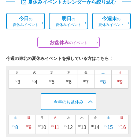
夏休みイベントカレンダーから絞り込む
今日
明日
今週末
の
の
の
夏休みイベント
夏休みイベント
夏休みイベント
お盆休み
の
イベント
今週の東北の夏休みイベントを探している方はこちら！
月
火
水
木
金
土
日
8/
8/
8/
8/
8/
8/
8/
3
4
5
6
7
8
9
今年のお盆休み
土
日
月
火
水
木
金
土
日
8/
8/
8/
8/
8/
8/
8/
8/
8/
8
9
10
11
12
13
14
15
16