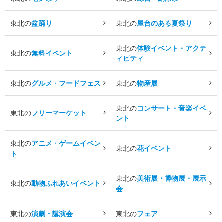
東北の
盆踊り
東北の
屋台のある夏祭り
東北の
体験イベント・アクテ
東北の
無料イベント
ィビティ
東北の
グルメ・フードフェス
東北の
物産展
東北の
コンサート・音楽イベ
東北の
フリーマーケット
ント
東北の
アニメ・ゲームイベン
東北の
花イベント
ト
東北の
美術展・博物展・展示
東北の
動物ふれあいイベント
会
東北の
演劇・講演会
東北の
フェア