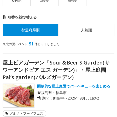
秋田県
山形県
福島県
順番を並び替える
都道府県順
人気順
81
東北の夏イベント
件ヒットしました
屋上ビアガーデン「Sour＆Beer S Garden(サ
ワーアンドビア エス ガーデン)」・屋上庭園
Pal’s garden(パルズガーデン)
開放的な屋上庭園でバーベキューを楽しめる
福島県・福島市
期間：
開催中〜2026年9月30日(水)
グルメ・フードフェス