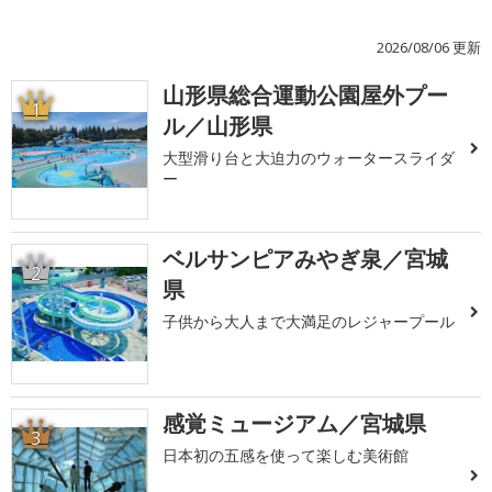
2026/08/06 更新
山形県総合運動公園屋外プー
1
ル／山形県
大型滑り台と大迫力のウォータースライダ
ー
ベルサンピアみやぎ泉／宮城
2
県
子供から大人まで大満足のレジャープール
感覚ミュージアム／宮城県
3
日本初の五感を使って楽しむ美術館