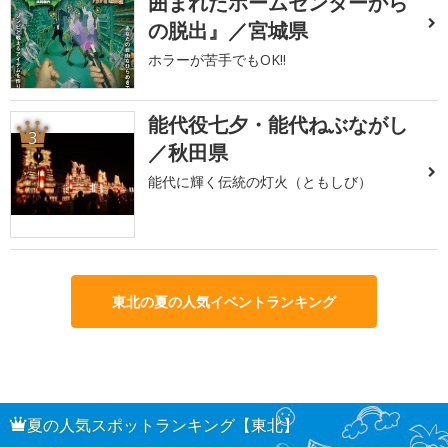
囲まれたホームセンターから
の脱出』／宮城県
ホラーが苦手でもOK!!
能代役七夕・能代ねぶながし
3
／秋田県
能代に輝く伝統の灯火（ともしび）
東北の夏の人気イベントランキング
夏の人気スポットランキング【東北】