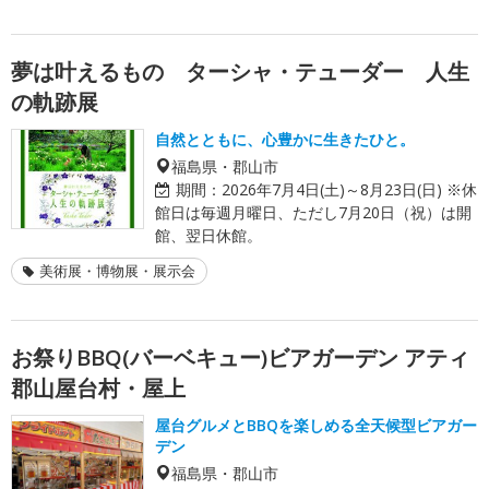
夢は叶えるもの ターシャ・テューダー 人生
の軌跡展
自然とともに、心豊かに生きたひと。
福島県・郡山市
期間：
2026年7月4日(土)～8月23日(日) ※休
館日は毎週月曜日、ただし7月20日（祝）は開
館、翌日休館。
美術展・博物展・展示会
お祭りBBQ(バーベキュー)ビアガーデン アティ
郡山屋台村・屋上
屋台グルメとBBQを楽しめる全天候型ビアガー
デン
福島県・郡山市