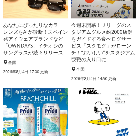
あなたにぴったりなカラー
今週末開幕！Ｊリーグのス
レンズをAIが診断！スペイン
タジアムグルメ約2000店舗
発アイウェアブランドなど
をガイドする食べログサー
「OWNDAYS」イチオシの
ビス「スタモグ」がローン
サングラスが続々リリース
チ！“おいしい”をスタジアム
観戦の入り口に
全国
全国
2026年8月4日 17:00
更新
2026年8月4日 14:50
更新