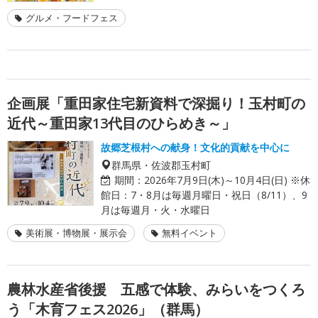
グルメ・フードフェス
企画展「重田家住宅新資料で深掘り！玉村町の
近代～重田家13代目のひらめき～」
故郷芝根村への献身！文化的貢献を中心に
群馬県・佐波郡玉村町
期間：
2026年7月9日(木)～10月4日(日) ※休
館日：7・8月は毎週月曜日・祝日（8/11）、9
月は毎週月・火・水曜日
美術展・博物展・展示会
無料イベント
農林水産省後援 五感で体験、みらいをつくろ
う「木育フェス2026」（群馬）