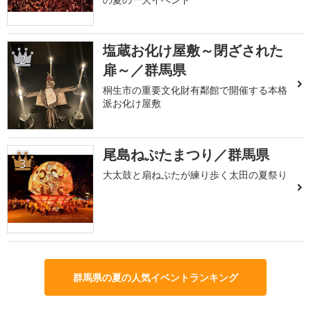
塩蔵お化け屋敷～閉ざされた
2
扉～／群馬県
桐生市の重要文化財有鄰館で開催する本格
派お化け屋敷
尾島ねぷたまつり／群馬県
3
大太鼓と扇ねぷたが練り歩く太田の夏祭り
群馬県の夏の人気イベントランキング