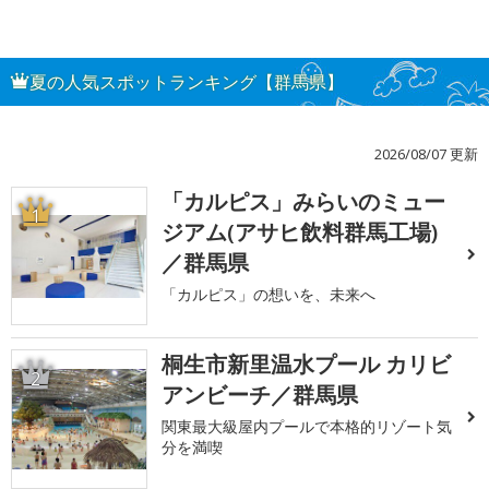
夏の人気スポットランキング【群馬県】
2026/08/07 更新
「カルピス」みらいのミュー
1
ジアム(アサヒ飲料群馬工場)
／群馬県
「カルピス」の想いを、未来へ
桐生市新里温水プール カリビ
2
アンビーチ／群馬県
関東最大級屋内プールで本格的リゾート気
分を満喫