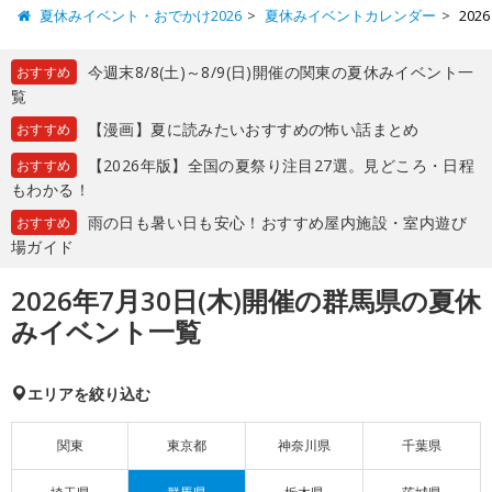
夏休みイベント・おでかけ2026
夏休みイベントカレンダー
20
今週末8/8(土)～8/9(日)開催の関東の夏休みイベント一
おすすめ
覧
【漫画】夏に読みたいおすすめの怖い話まとめ
おすすめ
【2026年版】全国の夏祭り注目27選。見どころ・日程
おすすめ
もわかる！
雨の日も暑い日も安心！おすすめ屋内施設・室内遊び
おすすめ
場ガイド
2026年7月30日(木)開催の群馬県の夏休
みイベント一覧
エリアを絞り込む
関東
東京都
神奈川県
千葉県