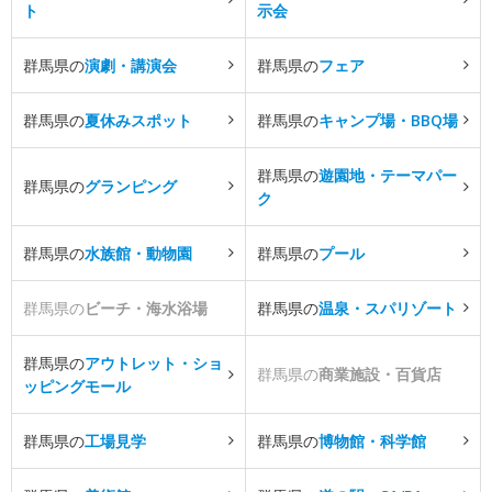
ト
示会
群馬県の
演劇・講演会
群馬県の
フェア
群馬県の
夏休みスポット
群馬県の
キャンプ場・BBQ場
群馬県の
遊園地・テーマパー
群馬県の
グランピング
ク
群馬県の
水族館・動物園
群馬県の
プール
群馬県の
ビーチ・海水浴場
群馬県の
温泉・スパリゾート
群馬県の
アウトレット・ショ
群馬県の
商業施設・百貨店
ッピングモール
群馬県の
工場見学
群馬県の
博物館・科学館