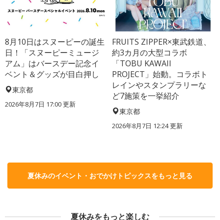
8月10日はスヌーピーの誕生
FRUITS ZIPPER×東武鉄道、
日！「スヌーピーミュージ
約3カ月の大型コラボ
アム」はバースデー記念イ
「TOBU KAWAII
ベント＆グッズが目白押し
PROJECT」始動。コラボト
レインやスタンプラリーな
東京都
ど7施策を一挙紹介
2026年8月7日 17:00
更新
東京都
2026年8月7日 12:24
更新
夏休みのイベント・おでかけトピックスをもっと見る
夏休みをもっと楽しむ