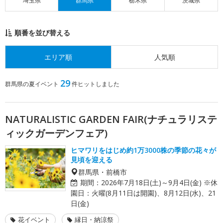
埼玉県
群馬県
栃木県
茨城県
順番を並び替える
エリア順
人気順
29
群馬県の夏イベント
件ヒットしました
NATURALISTIC GARDEN FAIR(ナチュラリステ
ィックガーデンフェア)
ヒマワリをはじめ約1万3000株の季節の花々が
見頃を迎える
群馬県・前橋市
期間：
2026年7月18日(土)～9月4日(金) ※休
園日：火曜(8月11日は開園)、8月12日(水)、21
日(金)
花イベント
縁日・納涼祭