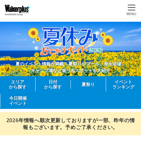
MENU
夏のイベント情報が満載！夏祭りやプール、海水浴場、
キャンプ場など遊べるスポットを大紹介
エリア
日付
イベント
夏祭り
から探す
から探す
ランキング
今日開催
イベント
2026年情報へ順次更新しておりますが一部、昨年の情
報もございます。予めご了承ください。