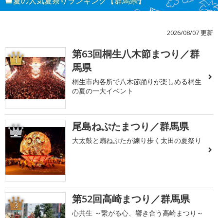
夏の人気夏祭りランキング【群馬県】
2026/08/07 更新
第63回桐生八木節まつり／群
1
馬県
桐生市内各所で八木節踊りが楽しめる桐生
の夏の一大イベント
尾島ねぷたまつり／群馬県
2
大太鼓と扇ねぷたが練り歩く太田の夏祭り
第52回高崎まつり／群馬県
3
心共生 ～繋がる心、響き合う高崎まつり～