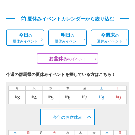
夏休みイベントカレンダーから絞り込む
今日
明日
今週末
の
の
の
夏休みイベント
夏休みイベント
夏休みイベント
お盆休み
の
イベント
今週の群馬県の夏休みイベントを探している方はこちら！
月
火
水
木
金
土
日
8/
8/
8/
8/
8/
8/
8/
3
4
5
6
7
8
9
今年のお盆休み
土
日
月
火
水
木
金
土
日