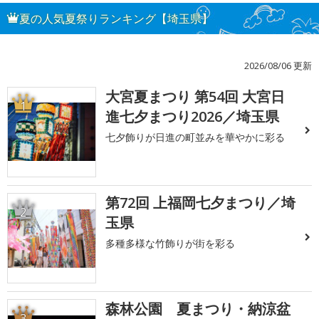
夏の人気夏祭りランキング【埼玉県】
2026/08/06 更新
大宮夏まつり 第54回 大宮日
1
進七夕まつり2026／埼玉県
七夕飾りが日進の町並みを華やかに彩る
第72回 上福岡七夕まつり／埼
2
玉県
多種多様な竹飾りが街を彩る
森林公園 夏まつり・納涼盆
3