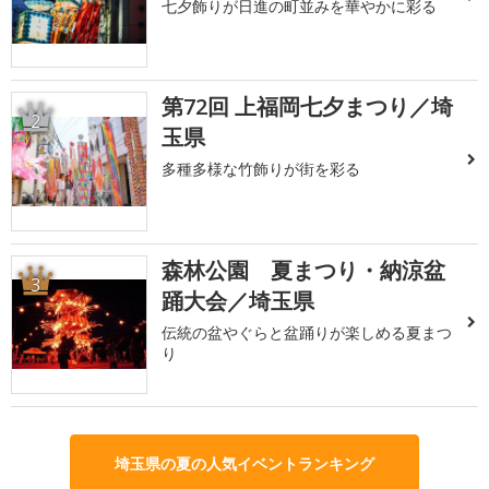
七夕飾りが日進の町並みを華やかに彩る
第72回 上福岡七夕まつり／埼
2
玉県
多種多様な竹飾りが街を彩る
森林公園 夏まつり・納涼盆
3
踊大会／埼玉県
伝統の盆やぐらと盆踊りが楽しめる夏まつ
り
埼玉県の夏の人気イベントランキング