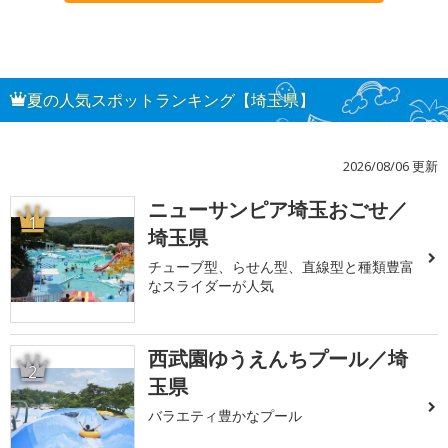
夏の人気スポットランキング【埼玉県】
2026/08/06 更新
ニューサンピア埼玉おごせ／
1
埼玉県
チューブ型、らせん型、直線型と種類豊富
なスライダーが人気
西武園ゆうえんちプール／埼
2
玉県
バラエティ豊かなプール