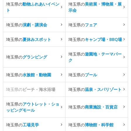
埼玉県の
動物ふれあいイベン
埼玉県の
美術展・博物展・展
ト
示会
埼玉県の
演劇・講演会
埼玉県の
フェア
埼玉県の
夏休みスポット
埼玉県の
キャンプ場・BBQ場
埼玉県の
遊園地・テーマパー
埼玉県の
グランピング
ク
埼玉県の
水族館・動物園
埼玉県の
プール
埼玉県の
ビーチ・海水浴場
埼玉県の
温泉・スパリゾート
埼玉県の
アウトレット・ショ
埼玉県の
商業施設・百貨店
ッピングモール
埼玉県の
工場見学
埼玉県の
博物館・科学館