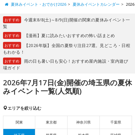
夏休みイベント・おでかけ2026
夏休みイベントカレンダー
20
今週末8/8(土)～8/9(日)開催の関東の夏休みイベント一
おすすめ
覧
【漫画】夏に読みたいおすすめの怖い話まとめ
おすすめ
【2026年版】全国の夏祭り注目27選。見どころ・日程
おすすめ
もわかる！
雨の日も暑い日も安心！おすすめ屋内施設・室内遊び
おすすめ
場ガイド
2026年7月17日(金)開催の埼玉県の夏休
みイベント一覧(人気順)
エリアを絞り込む
関東
東京都
神奈川県
千葉県