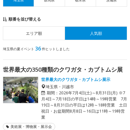
埼玉県
群馬県
栃木県
茨城県
順番を並び替える
エリア順
人気順
36
埼玉県の夏イベント
件ヒットしました
世界最大の350種類のクワガタ・カブトムシ展
世界最大のクワガタ・カブトムシ展示
埼玉県・川越市
期間：
2026年7月4日(土)～8月31日(月) ※7
月4日～7月18日の平日は14時～19時営業 7月
19日～8月31日の平日は12時～18時営業 土日
祝日・お盆期間8月8日～16日は11時～19時営
業
美術展・博物展・展示会