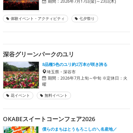
期間：
2026年7月17日(金)～23日(木)
体験イベント・アクティビティ
七夕祭り
深谷グリーンパークのユリ
8品種5色のユリ約2万本が咲き誇る
埼玉県・深谷市
期間：
2026年7月上旬～中旬 ※定休日：火
曜
花イベント
無料イベント
OKABEスイートコーンフェア2026
僕らのまちはとうもろこしの＼名産地／