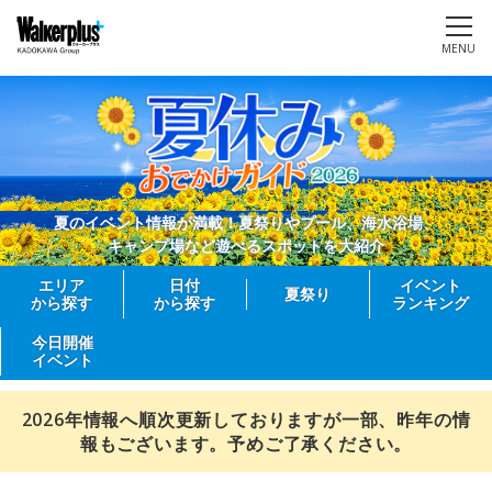
MENU
夏のイベント情報が満載！夏祭りやプール、海水浴場、
キャンプ場など遊べるスポットを大紹介
エリア
日付
イベント
夏祭り
から探す
から探す
ランキング
今日開催
イベント
2026年情報へ順次更新しておりますが一部、昨年の情
報もございます。予めご了承ください。