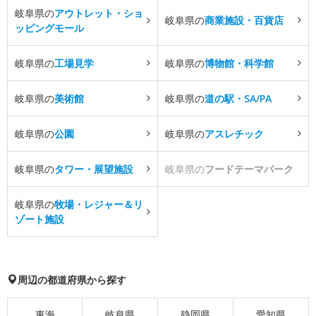
岐阜県の
アウトレット・ショ
岐阜県の
商業施設・百貨店
ッピングモール
岐阜県の
工場見学
岐阜県の
博物館・科学館
岐阜県の
美術館
岐阜県の
道の駅・SA/PA
岐阜県の
公園
岐阜県の
アスレチック
岐阜県の
タワー・展望施設
岐阜県の
フードテーマパーク
岐阜県の
牧場・レジャー＆リ
ゾート施設
周辺の都道府県から探す
東海
岐阜県
静岡県
愛知県