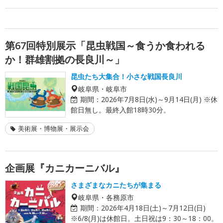
第67回特別展示「昆虫戦国～食うか食われる
か！群雄割拠の長良川～」
昆虫たち大集合！小さな戦国長良川
岐阜県・岐阜市
期間：
2026年7月8日(水)～9月14日(月) ※休
館日無し。最終入館18時30分。
美術展・博物展・展示会
企画展『カニカーニバル』
さまざまなカニたちが集まる
岐阜県・各務原市
期間：
2026年4月18日(土)～7月12日(日)
※6/8(月)は休館日。土日祝は9：30～18：00。