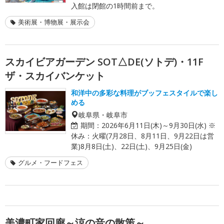
入館は閉館の1時間前まで。
美術展・博物展・展示会
スカイビアガーデン SOT△DE(ソトデ)・11F
ザ・スカイバンケット
和洋中の多彩な料理がブッフェスタイルで楽し
める
岐阜県・岐阜市
期間：
2026年6月11日(木)～9月30日(水) ※
休み：火曜(7月28日、8月11日、9月22日は営
業)8月8日(土)、22日(土)、9月25日(金)
グルメ・フードフェス
美濃町家回廊～涼の音の散策～