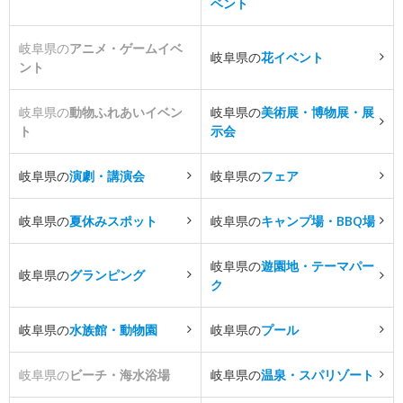
ベント
岐阜県の
アニメ・ゲームイベ
岐阜県の
花イベント
ント
岐阜県の
動物ふれあいイベン
岐阜県の
美術展・博物展・展
ト
示会
岐阜県の
演劇・講演会
岐阜県の
フェア
岐阜県の
夏休みスポット
岐阜県の
キャンプ場・BBQ場
岐阜県の
遊園地・テーマパー
岐阜県の
グランピング
ク
岐阜県の
水族館・動物園
岐阜県の
プール
岐阜県の
ビーチ・海水浴場
岐阜県の
温泉・スパリゾート