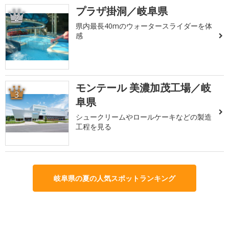
プラザ掛洞／岐阜県
2
県内最長40mのウォータースライダーを体
感
モンテール 美濃加茂工場／岐
3
阜県
シュークリームやロールケーキなどの製造
工程を見る
岐阜県の夏の人気スポットランキング