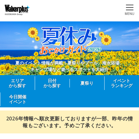
MENU
夏のイベント情報が満載！夏祭りやプール、海水浴場、
キャンプ場など遊べるスポットを大紹介
エリア
日付
イベント
夏祭り
から探す
から探す
ランキング
今日開催
イベント
2026年情報へ順次更新しておりますが一部、昨年の情
報もございます。予めご了承ください。