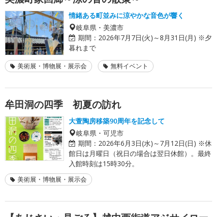
情緒ある町並みに涼やかな音色が響く
岐阜県・美濃市
期間：
2026年7月7日(火)～8月31日(月) ※夕
暮れまで
美術展・博物展・展示会
無料イベント
牟田洞の四季 初夏の訪れ
大萱陶房移築90周年を記念して
岐阜県・可児市
期間：
2026年6月3日(水)～7月12日(日) ※休
館日は月曜日（祝日の場合は翌日休館）。最終
入館時刻は15時30分。
美術展・博物展・展示会