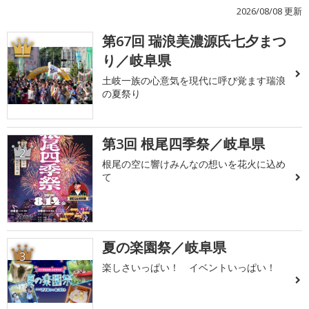
2026/08/08 更新
第67回 瑞浪美濃源氏七夕まつ
1
り／岐阜県
土岐一族の心意気を現代に呼び覚ます瑞浪
の夏祭り
第3回 根尾四季祭／岐阜県
2
根尾の空に響けみんなの想いを花火に込め
て
夏の楽園祭／岐阜県
3
楽しさいっぱい！ イベントいっぱい！