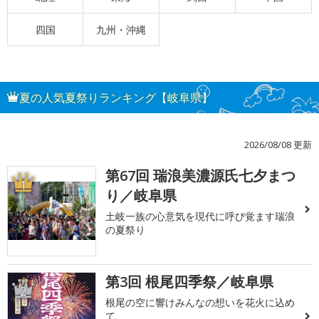
四国
九州・沖縄
夏の人気夏祭りランキング【岐阜県】
2026/08/08 更新
第67回 瑞浪美濃源氏七夕まつ
1
り／岐阜県
土岐一族の心意気を現代に呼び覚ます瑞浪
の夏祭り
第3回 根尾四季祭／岐阜県
2
根尾の空に響けみんなの想いを花火に込め
て