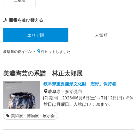
三重県
順番を並び替える
エリア順
人気順
9
岐阜県の夏イベント
件ヒットしました
美濃陶芸の系譜 林正太郎展
岐阜県重要無形文化財「志野」保持者
岐阜県・多治見市
期間：
2026年6月6日(土)～7月12日(日) ※休
館日は月曜日。入館は17：30まで。
美術展・博物展・展示会