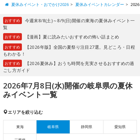
夏休みイベント・おでかけ2026
夏休みイベントカレンダー
20
今週末8/8(土)～8/9(日)開催の東海の夏休みイベント一
おすすめ
覧
【漫画】夏に読みたいおすすめの怖い話まとめ
おすすめ
【2026年版】全国の夏祭り注目27選。見どころ・日程
おすすめ
もわかる！
【2026夏休み】おうち時間を充実させるおすすめの過
おすすめ
ごし方ガイド
2026年7月8日(水)開催の岐阜県の夏休
みイベント一覧
エリアを絞り込む
東海
岐阜県
静岡県
愛知県