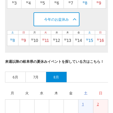
8/
8/
8/
8/
8/
8/
8/
3
4
5
6
7
8
9
今年のお盆休み
土
日
月
火
水
木
金
土
日
8/
8/
8/
8/
8/
8/
8/
8/
8/
8
9
10
11
12
13
14
15
16
来週以降の岐阜県の夏休みイベントを探している方はこちら！
6月
7月
8月
月
火
水
木
金
土
日
1
2