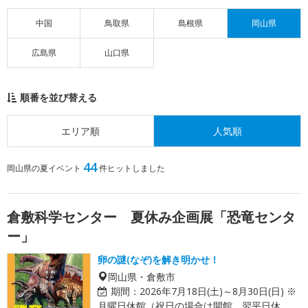
中国
鳥取県
島根県
岡山県
広島県
山口県
順番を並び替える
エリア順
人気順
44
岡山県の夏イベント
件ヒットしました
倉敷科学センター 夏休み企画展「恐竜センタ
ー」
卵の謎(なぞ)を解き明かせ！
岡山県・倉敷市
期間：
2026年7月18日(土)～8月30日(日) ※
月曜日休館（祝日の場合は開館、翌平日休