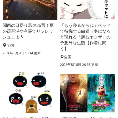
関西の日帰り温泉36選！夏
「もう寝るからね」ベッド
の琵琶湖や有馬でリフレッ
で待機する白猫→冬になる
シュしよう
と現れる「腕枕ヤクザ」の
予想外な生態【作者に聞
全国
く】
2026年8月9日 16:14
更新
全国
2026年8月8日 20:35
更新