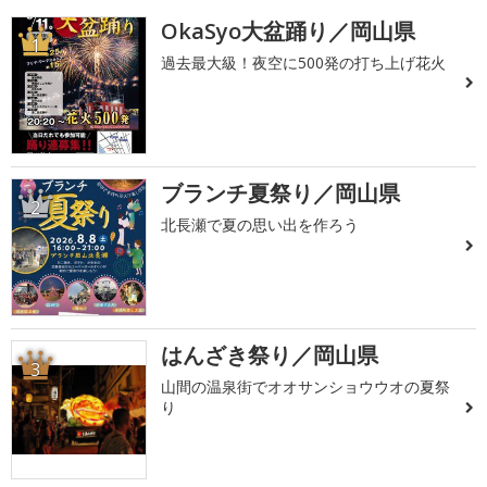
OkaSyo大盆踊り／岡山県
1
過去最大級！夜空に500発の打ち上げ花火
ブランチ夏祭り／岡山県
2
北長瀬で夏の思い出を作ろう
はんざき祭り／岡山県
3
山間の温泉街でオオサンショウウオの夏祭
り