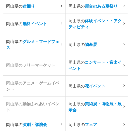
岡山県の
盆踊り
岡山県の
屋台のある夏祭り
岡山県の
体験イベント・アク
岡山県の
無料イベント
ティビティ
岡山県の
グルメ・フードフェ
岡山県の
物産展
ス
岡山県の
コンサート・音楽イ
岡山県の
フリーマーケット
ベント
岡山県の
アニメ・ゲームイベ
岡山県の
花イベント
ント
岡山県の
動物ふれあいイベン
岡山県の
美術展・博物展・展
ト
示会
岡山県の
演劇・講演会
岡山県の
フェア