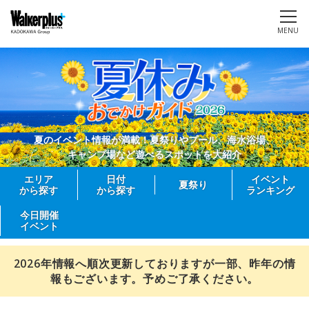
MENU
夏のイベント情報が満載！夏祭りやプール、海水浴場、
キャンプ場など遊べるスポットを大紹介
エリア
日付
イベント
夏祭り
から探す
から探す
ランキング
今日開催
イベント
2026年情報へ順次更新しておりますが一部、昨年の情
報もございます。予めご了承ください。