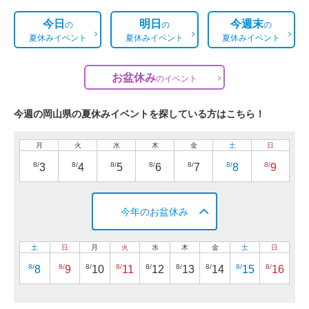
今日
明日
今週末
の
の
の
夏休みイベント
夏休みイベント
夏休みイベント
お盆休み
の
イベント
今週の岡山県の夏休みイベントを探している方はこちら！
月
火
水
木
金
土
日
8/
8/
8/
8/
8/
8/
8/
3
4
5
6
7
8
9
今年のお盆休み
土
日
月
火
水
木
金
土
日
8/
8/
8/
8/
8/
8/
8/
8/
8/
8
9
10
11
12
13
14
15
16