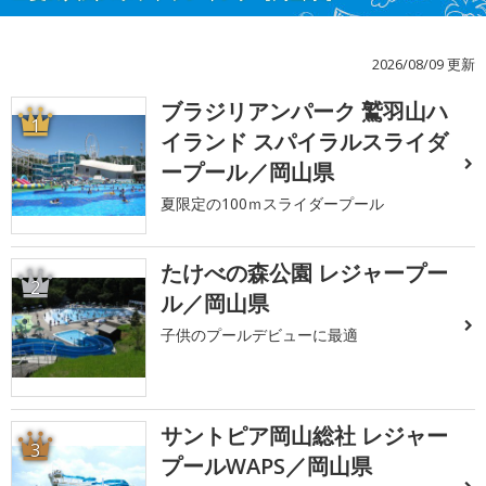
2026/08/09 更新
ブラジリアンパーク 鷲羽山ハ
1
イランド スパイラルスライダ
ープール／岡山県
夏限定の100ｍスライダープール
たけべの森公園 レジャープー
2
ル／岡山県
子供のプールデビューに最適
サントピア岡山総社 レジャー
3
プールWAPS／岡山県