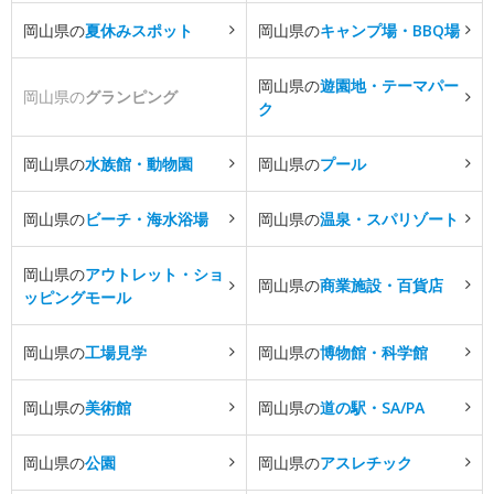
岡山県の
夏休みスポット
岡山県の
キャンプ場・BBQ場
岡山県の
遊園地・テーマパー
岡山県の
グランピング
ク
岡山県の
水族館・動物園
岡山県の
プール
岡山県の
ビーチ・海水浴場
岡山県の
温泉・スパリゾート
岡山県の
アウトレット・ショ
岡山県の
商業施設・百貨店
ッピングモール
岡山県の
工場見学
岡山県の
博物館・科学館
岡山県の
美術館
岡山県の
道の駅・SA/PA
岡山県の
公園
岡山県の
アスレチック