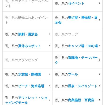
香川県の
アニメ・ゲームイベ
香川県の
花イベント
ント
香川県の
動物ふれあいイベン
香川県の
美術展・博物展・展
ト
示会
香川県の
演劇・講演会
香川県の
フェア
香川県の
夏休みスポット
香川県の
キャンプ場・BBQ場
香川県の
遊園地・テーマパー
香川県の
グランピング
ク
香川県の
水族館・動物園
香川県の
プール
香川県の
ビーチ・海水浴場
香川県の
温泉・スパリゾート
香川県の
アウトレット・ショ
香川県の
商業施設・百貨店
ッピングモール