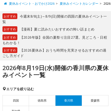
夏休みイベント・おでかけ2026
夏休みイベントカレンダー
20
今週末8/8(土)～8/9(日)開催の四国の夏休みイベント一
おすすめ
覧
【漫画】夏に読みたいおすすめの怖い話まとめ
おすすめ
【2026年版】全国の夏祭り注目27選。見どころ・日程
おすすめ
もわかる！
【2026夏休み】おうち時間を充実させるおすすめの過
おすすめ
ごし方ガイド
2026年8月19日(水)開催の香川県の夏休
みイベント一覧
エリアを絞り込む
四国
徳島県
香川県
愛媛県