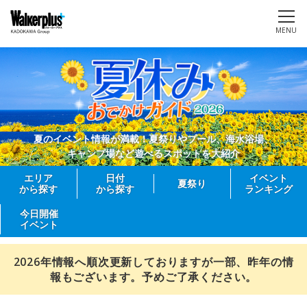
MENU
夏のイベント情報が満載！夏祭りやプール、海水浴場、
キャンプ場など遊べるスポットを大紹介
エリア
日付
イベント
夏祭り
から探す
から探す
ランキング
今日開催
イベント
2026年情報へ順次更新しておりますが一部、昨年の情
報もございます。予めご了承ください。