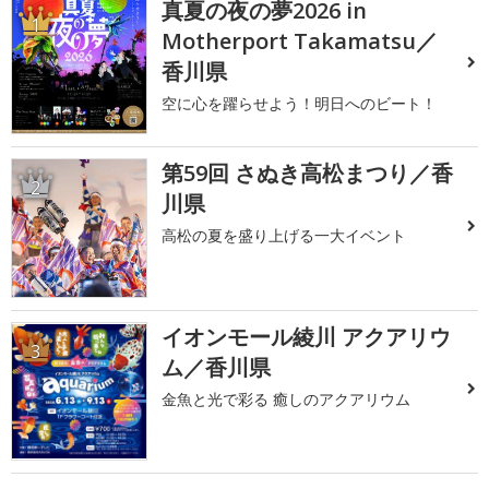
真夏の夜の夢2026 in
1
Motherport Takamatsu／
香川県
空に心を躍らせよう！明日へのビート！
第59回 さぬき高松まつり／香
2
川県
高松の夏を盛り上げる一大イベント
イオンモール綾川 アクアリウ
3
ム／香川県
金魚と光で彩る 癒しのアクアリウム