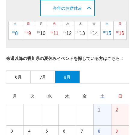
今年のお盆休み
土
日
月
火
水
木
金
土
日
8/
8/
8/
8/
8/
8/
8/
8/
8/
8
9
10
11
12
13
14
15
16
来週以降の香川県の夏休みイベントを探している方はこちら！
6月
7月
8月
月
火
水
木
金
土
日
1
2
3
4
5
6
7
8
9