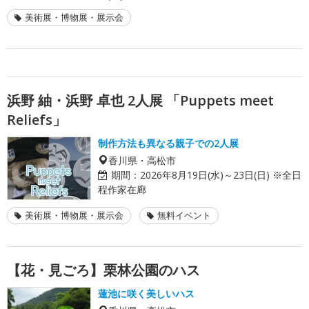
美術展・博物展・展示会
浜野 紬・浜野 卓也 2人展 「Puppets meet
Reliefs」
制作方法も異なる親子での2人展
香川県・高松市
期間：
2026年8月19日(水)～23日(日) ※全日
程作家在廊
美術展・博物展・展示会
無料イベント
【花・見ごろ】栗林公園のハス
蓮池に咲く美しいハス