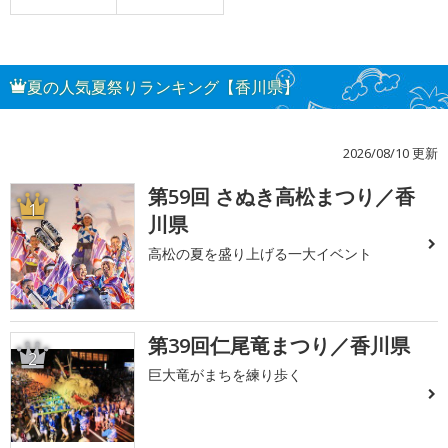
夏の人気夏祭りランキング【香川県】
2026/08/10 更新
第59回 さぬき高松まつり／香
1
川県
高松の夏を盛り上げる一大イベント
第39回仁尾竜まつり／香川県
2
巨大竜がまちを練り歩く