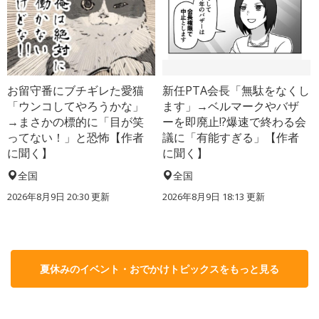
お留守番にブチギレた愛猫
新任PTA会長「無駄をなくし
「ウンコしてやろうかな」
ます」→ベルマークやバザ
→まさかの標的に「目が笑
ーを即廃止!?爆速で終わる会
ってない！」と恐怖【作者
議に「有能すぎる」【作者
に聞く】
に聞く】
全国
全国
2026年8月9日 20:30
更新
2026年8月9日 18:13
更新
夏休みのイベント・おでかけトピックスをもっと見る