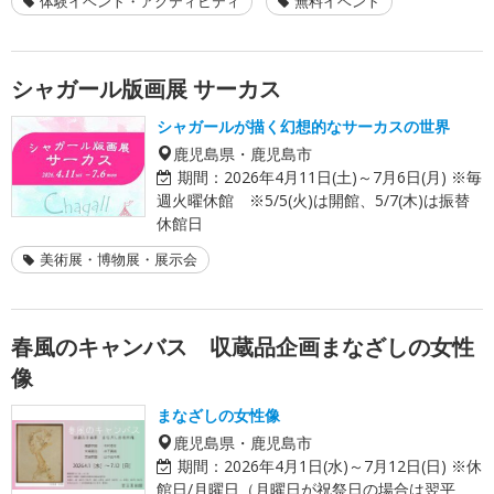
体験イベント・アクティビティ
無料イベント
シャガール版画展 サーカス
シャガールが描く幻想的なサーカスの世界
鹿児島県・鹿児島市
期間：
2026年4月11日(土)～7月6日(月) ※毎
週火曜休館 ※5/5(火)は開館、5/7(木)は振替
休館日
美術展・博物展・展示会
春風のキャンバス 収蔵品企画まなざしの女性
像
まなざしの女性像
鹿児島県・鹿児島市
期間：
2026年4月1日(水)～7月12日(日) ※休
館日/月曜日（月曜日が祝祭日の場合は翌平