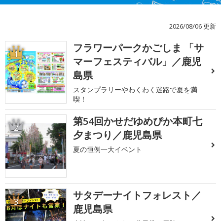
2026/08/06 更新
フラワーパークかごしま 「サ
1
マーフェスティバル」／鹿児
島県
スタンプラリーやわくわく迷路で夏を満
喫！
第54回かせだゆめぴか本町七
2
夕まつり／鹿児島県
夏の恒例一大イベント
サタデーナイトフォレスト／
3
鹿児島県