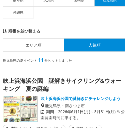
熊本県
大分県
宮崎県
鹿児島県
沖縄県
順番を並び替える
エリア順
人気順
11
鹿児島県の夏イベント
件ヒットしました
吹上浜海浜公園 謎解きサイクリング&ウォー
キング 夏の謎編
吹上浜海浜公園で謎解きにチャレンジしよう
鹿児島県・南さつま市
期間：
2026年6月1日(月)～8月31日(月) ※公
園開園時間に準ずる。