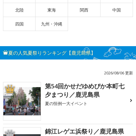
北陸
東海
関西
中国
四国
九州・沖縄
夏の人気夏祭りランキング【鹿児島県】
2026/08/06 更新
第54回かせだゆめぴか本町七
1
夕まつり／鹿児島県
夏の恒例一大イベント
錦江レゲエ浜祭り／鹿児島県
2