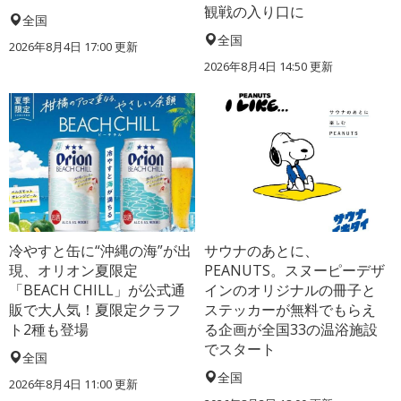
観戦の入り口に
全国
全国
2026年8月4日 17:00
更新
2026年8月4日 14:50
更新
冷やすと缶に“沖縄の海”が出
サウナのあとに、
現、オリオン夏限定
PEANUTS。スヌーピーデザ
「BEACH CHILL」が公式通
インのオリジナルの冊子と
販で大人気！夏限定クラフ
ステッカーが無料でもらえ
ト2種も登場
る企画が全国33の温浴施設
でスタート
全国
全国
2026年8月4日 11:00
更新