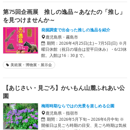
第75回企画展 推しの逸品～あなたの「推し」
を見つけませんか～
発掘調査で出会った推しの逸品を紹介
鹿児島県・霧島市
期間：
2026年4月25日(土)～7月5日(日) ※月
曜日休館（祝日の場合は翌平日休み）・6/23休
館。入館は16：30まで。
美術展・博物展・展示会
【あじさい・見ごろ】かいもん山麓ふれあい公
園
梅雨時期ならではの光景を楽しめる公園
鹿児島県・指宿市
期間：
2026年5月下旬～2026年6月中旬 ※
開催日は見ごろ時期の目安、見ごろ時期は気候