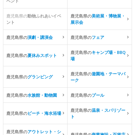
ベント
鹿児島県の
動物ふれあいイベ
鹿児島県の
美術展・博物展・
ント
展示会
鹿児島県の
演劇・講演会
鹿児島県の
フェア
鹿児島県の
キャンプ場・BBQ
鹿児島県の
夏休みスポット
場
鹿児島県の
遊園地・テーマパ
鹿児島県の
グランピング
ーク
鹿児島県の
水族館・動物園
鹿児島県の
プール
鹿児島県の
温泉・スパリゾー
鹿児島県の
ビーチ・海水浴場
ト
鹿児島県の
アウトレット・シ
鹿児島県の
商業施設・百貨店