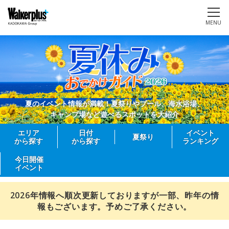
MENU
夏のイベント情報が満載！夏祭りやプール、海水浴場、
キャンプ場など遊べるスポットを大紹介
エリア
日付
イベント
夏祭り
から探す
から探す
ランキング
今日開催
イベント
2026年情報へ順次更新しておりますが一部、昨年の情
報もございます。予めご了承ください。