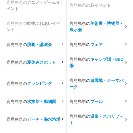
鹿児島県の
アニメ・ゲームイ
鹿児島県の
花イベント
ベント
鹿児島県の
動物ふれあいイベ
鹿児島県の
美術展・博物展・
ント
展示会
鹿児島県の
演劇・講演会
鹿児島県の
フェア
鹿児島県の
キャンプ場・BBQ
鹿児島県の
夏休みスポット
場
鹿児島県の
遊園地・テーマパ
鹿児島県の
グランピング
ーク
鹿児島県の
水族館・動物園
鹿児島県の
プール
鹿児島県の
温泉・スパリゾー
鹿児島県の
ビーチ・海水浴場
ト