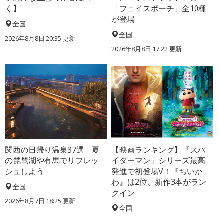
く】
「フェイスポーチ」全10種
が登場
全国
全国
2026年8月8日 20:35
更新
2026年8月8日 17:22
更新
関西の日帰り温泉37選！夏
【映画ランキング】『スパ
の琵琶湖や有馬でリフレッ
イダーマン』シリーズ最高
シュしよう
発進で初登場V！『ちいか
わ』は2位、新作3本がラン
全国
クイン
2026年8月7日 18:25
更新
全国