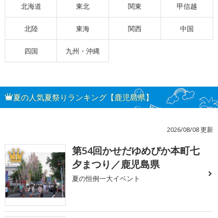
北海道
東北
関東
甲信越
北陸
東海
関西
中国
四国
九州・沖縄
夏の人気夏祭りランキング【鹿児島県】
2026/08/08 更新
第54回かせだゆめぴか本町七
1
夕まつり／鹿児島県
夏の恒例一大イベント