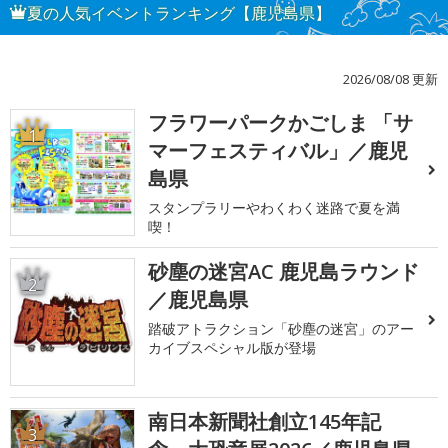
夏の人気イベントランキング【鹿児島県】
2026/08/08 更新
フラワーパークかごしま 「サ
1
マーフェスティバル」／鹿児
島県
スタンプラリーやわくわく迷路で夏を満
喫！
砂塵の迷宮AC 鹿児島ラウンド
2
／鹿児島県
踏破アトラクション「砂塵の迷宮」のアー
カイブスペシャル版が登場
南日本新聞社創立145年記
3