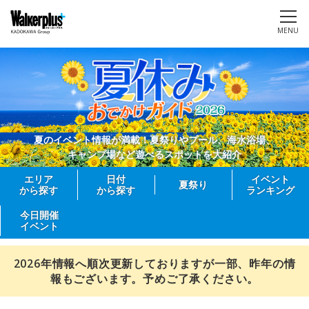
MENU
夏のイベント情報が満載！夏祭りやプール、海水浴場、
キャンプ場など遊べるスポットを大紹介
エリア
日付
イベント
夏祭り
から探す
から探す
ランキング
今日開催
イベント
2026年情報へ順次更新しておりますが一部、昨年の情
報もございます。予めご了承ください。