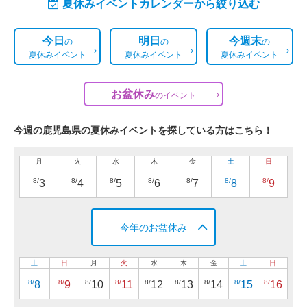
夏休みイベントカレンダーから絞り込む
今日
明日
今週末
の
の
の
夏休みイベント
夏休みイベント
夏休みイベント
お盆休み
の
イベント
今週の鹿児島県の夏休みイベントを探している方はこちら！
月
火
水
木
金
土
日
8/
8/
8/
8/
8/
8/
8/
3
4
5
6
7
8
9
今年のお盆休み
土
日
月
火
水
木
金
土
日
8/
8/
8/
8/
8/
8/
8/
8/
8/
8
9
10
11
12
13
14
15
16