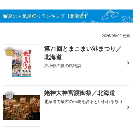
夏の人気夏祭りランキング【北海道】
2026/08/09 更新
第71回とまこまい港まつり／
1
北海道
苫小牧の夏の風物詩
姥神大神宮渡御祭／北海道
2
北海道で最古の伝統を誇るといわれる祭り