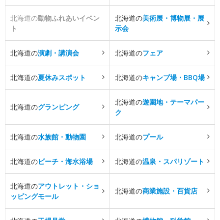
北海道の
動物ふれあいイベン
北海道の
美術展・博物展・展
ト
示会
北海道の
演劇・講演会
北海道の
フェア
北海道の
夏休みスポット
北海道の
キャンプ場・BBQ場
北海道の
遊園地・テーマパー
北海道の
グランピング
ク
北海道の
水族館・動物園
北海道の
プール
北海道の
ビーチ・海水浴場
北海道の
温泉・スパリゾート
北海道の
アウトレット・ショ
北海道の
商業施設・百貨店
ッピングモール