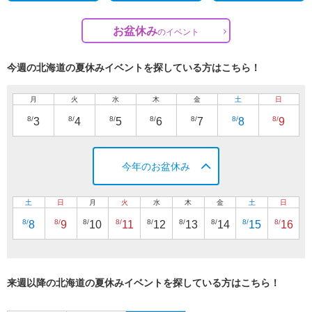
お盆休み
の
イベント
今週の北海道の夏休みイベントを探している方はこちら！
月
火
水
木
金
土
日
8/
8/
8/
8/
8/
8/
8/
3
4
5
6
7
8
9
今年のお盆休み
土
日
月
火
水
木
金
土
日
8/
8/
8/
8/
8/
8/
8/
8/
8/
8
9
10
11
12
13
14
15
16
来週以降の北海道の夏休みイベントを探している方はこちら！