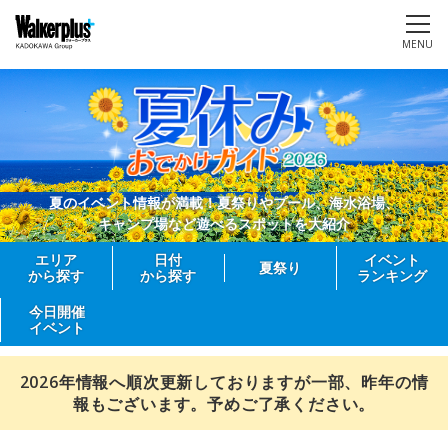
MENU
夏のイベント情報が満載！夏祭りやプール、海水浴場、
キャンプ場など遊べるスポットを大紹介
エリア
日付
イベント
夏祭り
から探す
から探す
ランキング
今日開催
イベント
2026年情報へ順次更新しておりますが一部、昨年の情
報もございます。予めご了承ください。