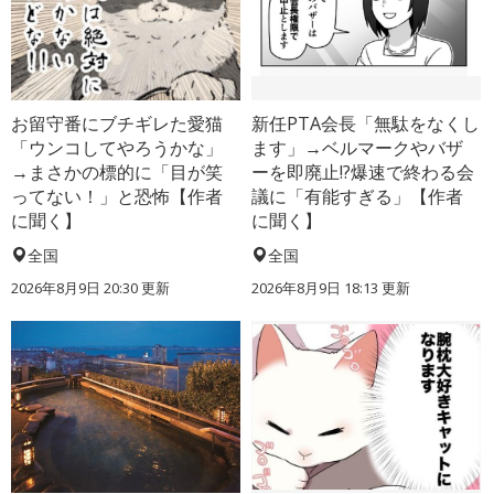
お留守番にブチギレた愛猫
新任PTA会長「無駄をなくし
「ウンコしてやろうかな」
ます」→ベルマークやバザ
→まさかの標的に「目が笑
ーを即廃止!?爆速で終わる会
ってない！」と恐怖【作者
議に「有能すぎる」【作者
に聞く】
に聞く】
全国
全国
2026年8月9日 20:30
更新
2026年8月9日 18:13
更新