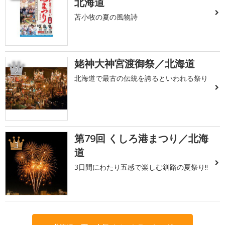
北海道
苫小牧の夏の風物詩
姥神大神宮渡御祭／北海道
2
北海道で最古の伝統を誇るといわれる祭り
第79回 くしろ港まつり／北海
3
道
3日間にわたり五感で楽しむ釧路の夏祭り!!