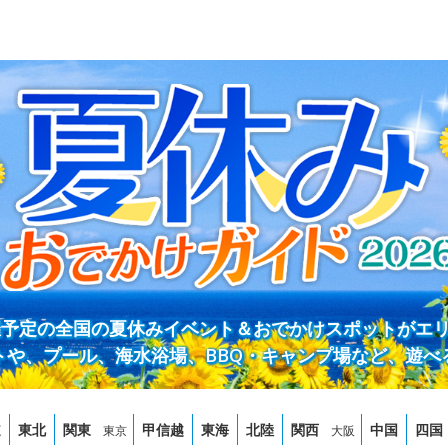
開催予定の全国の夏休みイベント＆おでかけスポットがエ
トや、プール、海水浴場、BBQ・キャンプ場など、遊べ
道
東北
関東
甲信越
東海
北陸
関西
中国
四国
東京
大阪