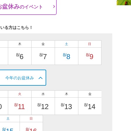
お盆休み
の
イベント
ている方はこちら！
木
金
土
日
8/
8/
8/
8/
6
7
8
9
今年のお盆休み
火
水
木
金
8/
8/
8/
8/
0
11
12
13
14
土
日
8/
8/