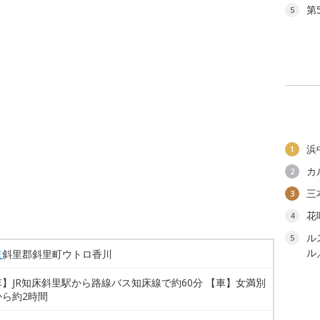
第
5
浜
1
カ
2
三
3
花
4
ル
5
ル
道
斜里郡斜里町ウトロ香川
】JR知床斜里駅から路線バス知床線で約60分 【車】女満別
から約2時間