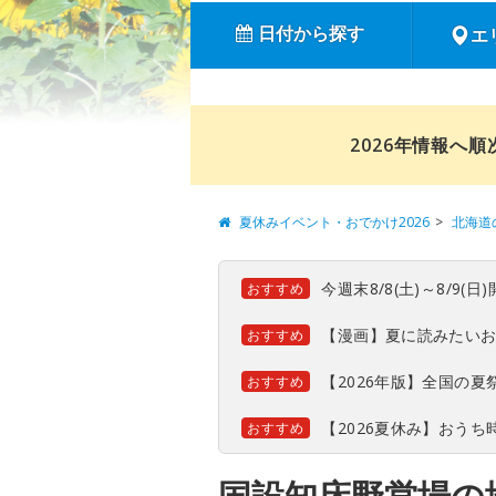
日付から探す
エ
2026年情報へ
夏休みイベント・おでかけ2026
北海道
今週末8/8(土)～8/9
おすすめ
【漫画】夏に読みたい
おすすめ
【2026年版】全国の
おすすめ
【2026夏休み】おう
おすすめ
国設知床野営場の