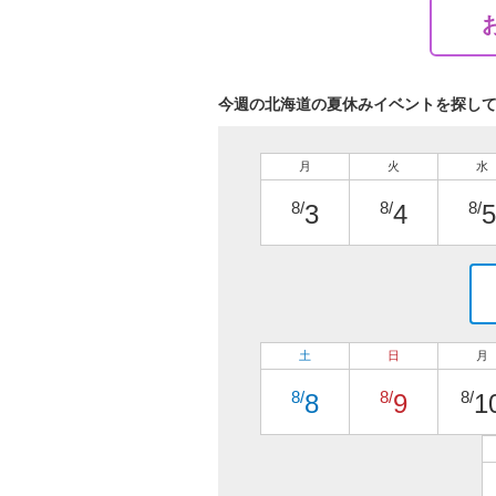
今週の北海道の夏休みイベントを探し
月
火
水
8/
8/
8/
3
4
5
土
日
月
8/
8/
8/
8
9
1