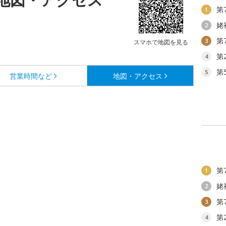
第
1
姥
2
第
3
スマホで地図を見る
第
4
第
5
営業時間など
地図・アクセス
第
1
姥
2
第
3
第
4