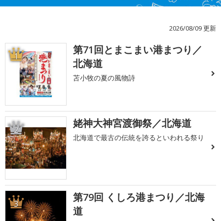
2026/08/09 更新
第71回とまこまい港まつり／
1
北海道
苫小牧の夏の風物詩
姥神大神宮渡御祭／北海道
2
北海道で最古の伝統を誇るといわれる祭り
第79回 くしろ港まつり／北海
3
道