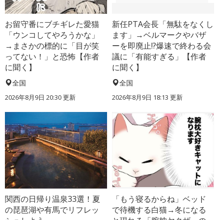
お留守番にブチギレた愛猫
新任PTA会長「無駄をなくし
「ウンコしてやろうかな」
ます」→ベルマークやバザ
→まさかの標的に「目が笑
ーを即廃止!?爆速で終わる会
ってない！」と恐怖【作者
議に「有能すぎる」【作者
に聞く】
に聞く】
全国
全国
2026年8月9日 20:30
更新
2026年8月9日 18:13
更新
関西の日帰り温泉33選！夏
「もう寝るからね」ベッド
の琵琶湖や有馬でリフレッ
で待機する白猫→冬になる