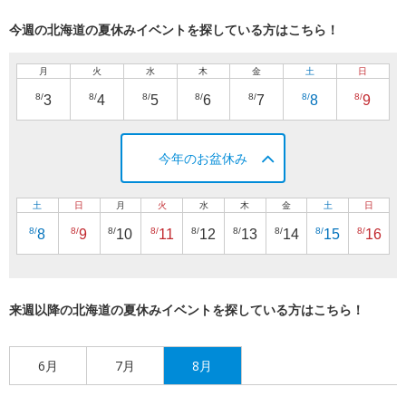
今週の北海道の夏休みイベントを探している方はこちら！
月
火
水
木
金
土
日
8/
8/
8/
8/
8/
8/
8/
3
4
5
6
7
8
9
今年のお盆休み
土
日
月
火
水
木
金
土
日
8/
8/
8/
8/
8/
8/
8/
8/
8/
8
9
10
11
12
13
14
15
16
来週以降の北海道の夏休みイベントを探している方はこちら！
6月
7月
8月