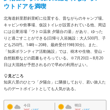
ウトドアを満喫
北海道斜里郡斜里町に位置する、昔ながらのキャンプ場。
キャビンや炊事場、仮設トイレが設置されている他、周辺
には公衆浴場「ウトロ温泉 夕陽台の湯」があり、ゆった
りと過ごすことができる(日帰り入浴施設：大人500円、子
ども250円。14時～20時。最終受付19時30分)。また、
「知床ボランティア活動施設」では、樹木や生物、登山・
自然観察などの図書もそろっている。※7月20日～8月20
日は大混雑が予想されるので早めの利用がよい。
見どころ
知床八景のひとつ「夕陽台」に隣接しており、若い旅人た
ちのデートポイントとしても人気がある。
今日
明日
26℃
／
18℃
25℃
／
18℃