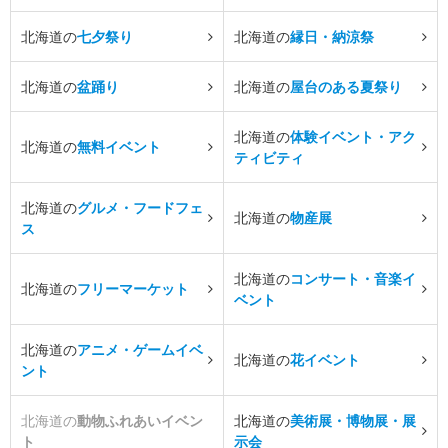
北海道の
七夕祭り
北海道の
縁日・納涼祭
北海道の
盆踊り
北海道の
屋台のある夏祭り
北海道の
体験イベント・アク
北海道の
無料イベント
ティビティ
北海道の
グルメ・フードフェ
北海道の
物産展
ス
北海道の
コンサート・音楽イ
北海道の
フリーマーケット
ベント
北海道の
アニメ・ゲームイベ
北海道の
花イベント
ント
北海道の
動物ふれあいイベン
北海道の
美術展・博物展・展
ト
示会