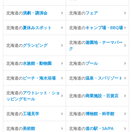
北海道の
演劇・講演会
北海道の
フェア
北海道の
夏休みスポット
北海道の
キャンプ場・BBQ場
北海道の
遊園地・テーマパー
北海道の
グランピング
ク
北海道の
水族館・動物園
北海道の
プール
北海道の
ビーチ・海水浴場
北海道の
温泉・スパリゾート
北海道の
アウトレット・ショ
北海道の
商業施設・百貨店
ッピングモール
北海道の
工場見学
北海道の
博物館・科学館
北海道の
美術館
北海道の
道の駅・SA/PA