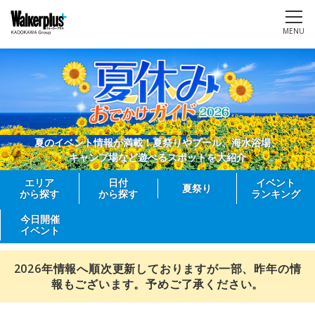
MENU
夏のイベント情報が満載！夏祭りやプール、海水浴場、
キャンプ場など遊べるスポットを大紹介
エリア
日付
イベント
夏祭り
から探す
から探す
ランキング
今日開催
イベント
2026年情報へ順次更新しておりますが一部、昨年の情
報もございます。予めご了承ください。