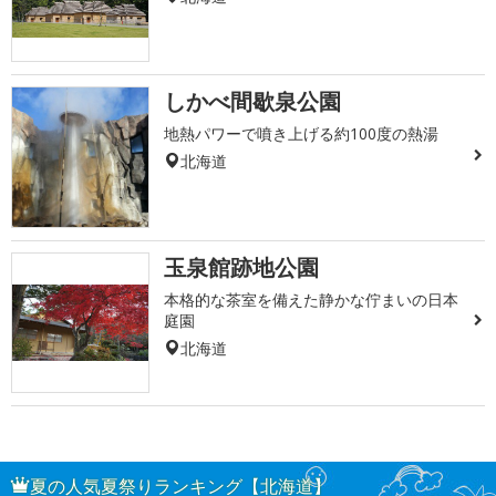
しかべ間歇泉公園
地熱パワーで噴き上げる約100度の熱湯
北海道
玉泉館跡地公園
本格的な茶室を備えた静かな佇まいの日本
庭園
北海道
夏の人気夏祭りランキング【北海道】