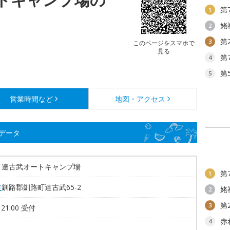
第
1
姥
2
第
3
このページをスマホで
見る
第
4
第
5
営業時間など
地図・アクセス
データ
町達古武オートキャンプ場
第
1
道
釧路郡釧路町達古武65-2
姥
2
第
3
～21:00 受付
赤
4