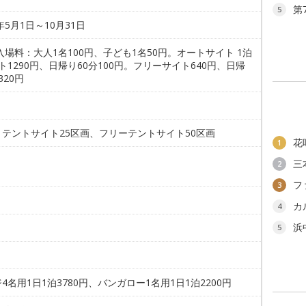
第
5
6年5月1日～10月31日
入場料：大人1名100円、子ども1名50円。オートサイト 1泊
ト1290円、日帰り60分100円。フリーサイト640円、日帰
320円
トテントサイト25区画、フリーテントサイト50区画
花
1
三
2
フ
3
カ
4
浜
5
4名用1日1泊3780円、バンガロー1名用1日1泊2200円