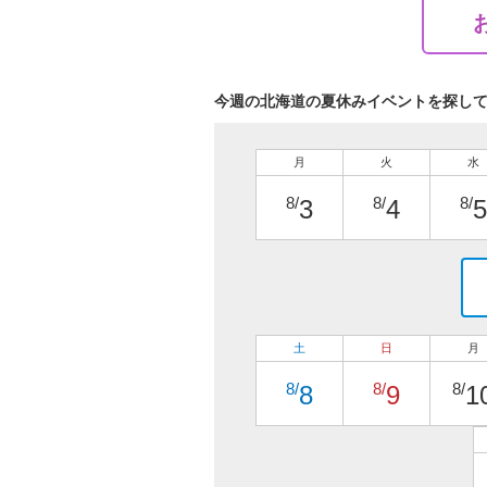
今週の北海道の夏休みイベントを探し
月
火
水
8/
8/
8/
3
4
5
土
日
月
8/
8/
8/
8
9
1