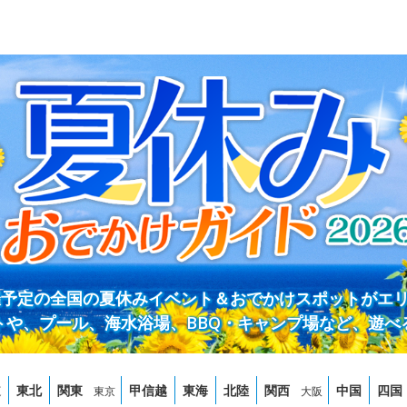
開催予定の全国の夏休みイベント＆おでかけスポットがエ
トや、プール、海水浴場、BBQ・キャンプ場など、遊べ
道
東北
関東
甲信越
東海
北陸
関西
中国
四国
東京
大阪