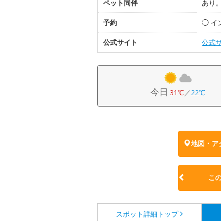
ペット同伴
あり
予約
◯ 
公式サイト
公式
今日
31℃
／
22℃
地図・ア
こ
スポット詳細
トップ