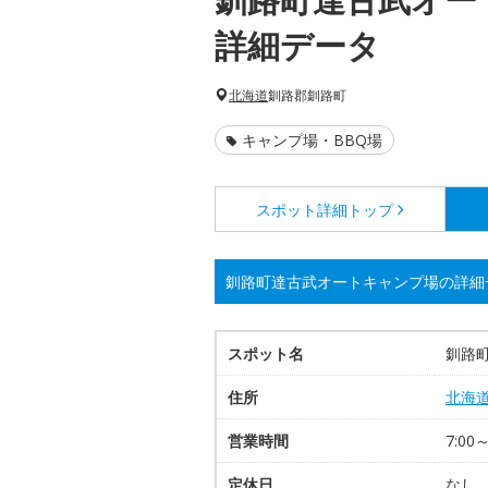
詳細データ
北海道
釧路郡釧路町
キャンプ場・BBQ場
スポット詳細
トップ
釧路町達古武オートキャンプ場の詳細
スポット名
釧路
住所
北海
営業時間
7:00
定休日
なし