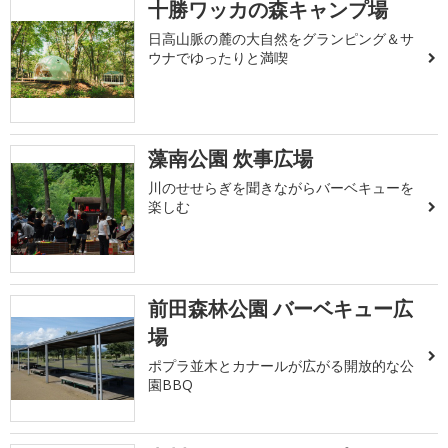
十勝ワッカの森キャンプ場
日高山脈の麓の大自然をグランピング＆サ
ウナでゆったりと満喫
藻南公園 炊事広場
川のせせらぎを聞きながらバーベキューを
楽しむ
前田森林公園 バーベキュー広
場
ポプラ並木とカナールが広がる開放的な公
園BBQ