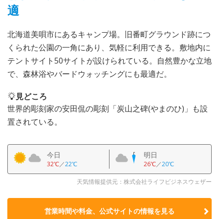
適
北海道美唄市にあるキャンプ場。旧番町グラウンド跡につ
くられた公園の一角にあり、気軽に利用できる。敷地内に
テントサイト50サイトが設けられている。自然豊かな立地
で、森林浴やバードウォッチングにも最適だ。
見どころ
世界的彫刻家の安田侃の彫刻「炭山之碑(やまのひ)」も設
置されている。
今日
明日
32℃
／
22℃
26℃
／
20℃
天気情報提供元：株式会社ライフビジネスウェザー
営業時間や料金、公式サイトの
情報を見る