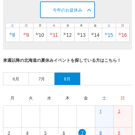
今年のお盆休み
土
日
月
火
水
木
金
土
日
8/
8/
8/
8/
8/
8/
8/
8/
8/
8
9
10
11
12
13
14
15
16
来週以降の北海道の夏休みイベントを探している方はこちら！
6月
7月
8月
月
火
水
木
金
土
日
1
2
3
4
5
6
7
8
9