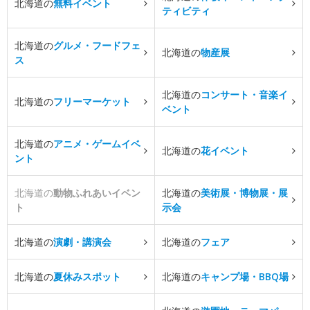
北海道の
無料イベント
ティビティ
北海道の
グルメ・フードフェ
北海道の
物産展
ス
北海道の
コンサート・音楽イ
北海道の
フリーマーケット
ベント
北海道の
アニメ・ゲームイベ
北海道の
花イベント
ント
北海道の
動物ふれあいイベン
北海道の
美術展・博物展・展
ト
示会
北海道の
演劇・講演会
北海道の
フェア
北海道の
夏休みスポット
北海道の
キャンプ場・BBQ場