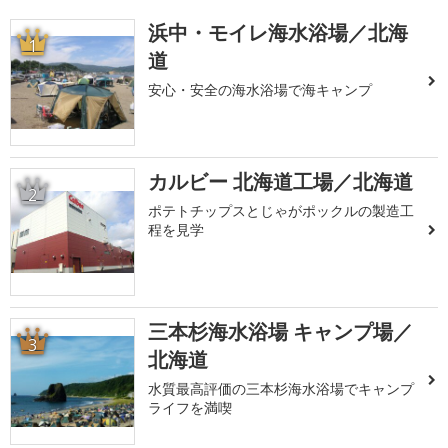
浜中・モイレ海水浴場／北海
1
道
安心・安全の海水浴場で海キャンプ
カルビー 北海道工場／北海道
2
ポテトチップスとじゃがポックルの製造工
程を見学
三本杉海水浴場 キャンプ場／
3
北海道
水質最高評価の三本杉海水浴場でキャンプ
ライフを満喫