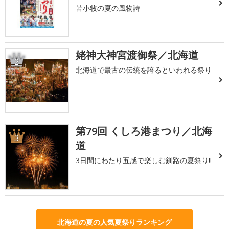
苫小牧の夏の風物詩
姥神大神宮渡御祭／北海道
2
北海道で最古の伝統を誇るといわれる祭り
第79回 くしろ港まつり／北海
3
道
3日間にわたり五感で楽しむ釧路の夏祭り!!
北海道の夏の人気夏祭りランキング