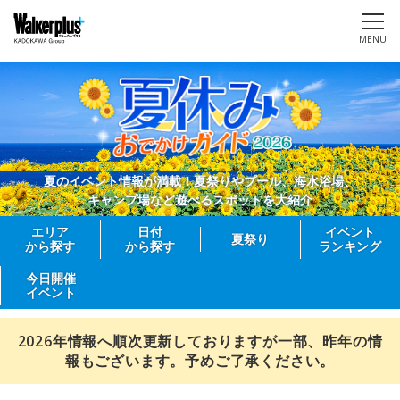
MENU
夏のイベント情報が満載！夏祭りやプール、海水浴場、
キャンプ場など遊べるスポットを大紹介
エリア
日付
イベント
夏祭り
から探す
から探す
ランキング
今日開催
イベント
2026年情報へ順次更新しておりますが一部、昨年の情
報もございます。予めご了承ください。