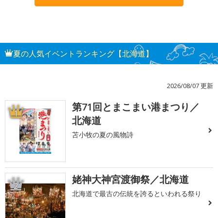
夏の人気イベントランキング【北海道】
2026/08/07 更新
第71回とまこまい港まつり／
1
北海道
苫小牧の夏の風物詩
姥神大神宮渡御祭／北海道
2
北海道で最古の伝統を誇るといわれる祭り