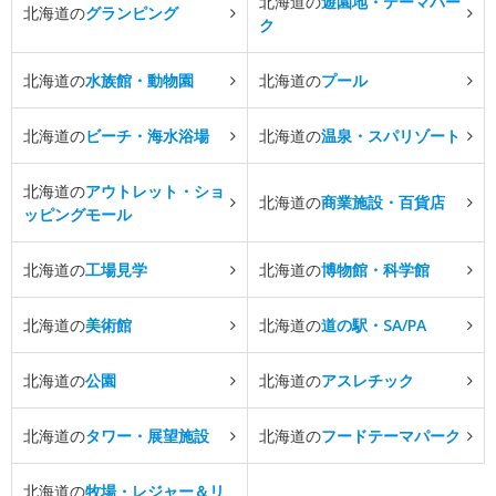
北海道の
遊園地・テーマパー
北海道の
グランピング
ク
北海道の
水族館・動物園
北海道の
プール
北海道の
ビーチ・海水浴場
北海道の
温泉・スパリゾート
北海道の
アウトレット・ショ
北海道の
商業施設・百貨店
ッピングモール
北海道の
工場見学
北海道の
博物館・科学館
北海道の
美術館
北海道の
道の駅・SA/PA
北海道の
公園
北海道の
アスレチック
北海道の
タワー・展望施設
北海道の
フードテーマパーク
北海道の
牧場・レジャー＆リ