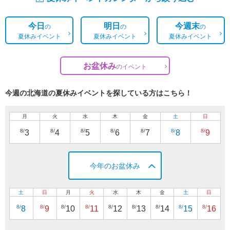
今日
明日
今週末
の
の
の
夏休みイベント
夏休みイベント
夏休みイベント
お盆休み
の
イベント
今週の北海道の夏休みイベントを探している方はこちら！
月
火
水
木
金
土
日
8/
8/
8/
8/
8/
8/
8/
3
4
5
6
7
8
9
今年のお盆休み
土
日
月
火
水
木
金
土
日
8/
8/
8/
8/
8/
8/
8/
8/
8/
8
9
10
11
12
13
14
15
16