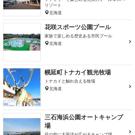
リゾート
北海道
花咲スポーツ公園プール
家族で楽しめる歴史ある市民プール
北海道
幌延町トナカイ観光牧場
トナカイと触れ合える牧場
北海道
三石海浜公園オートキャンプ
場
目の前に太平洋が広がるキャンプ場