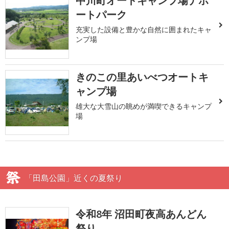
中川町オートキャンプ場ナポ
ートパーク
充実した設備と豊かな自然に囲まれたキャ
ンプ場
きのこの里あいべつオートキ
ャンプ場
雄大な大雪山の眺めが満喫できるキャンプ
場
「田島公園」近くの夏祭り
令和8年 沼田町夜高あんどん
祭り