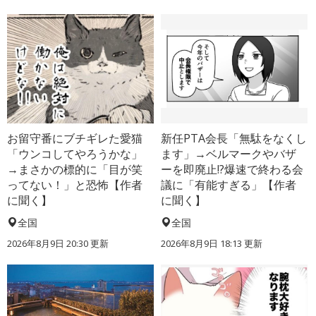
お留守番にブチギレた愛猫
新任PTA会長「無駄をなくし
「ウンコしてやろうかな」
ます」→ベルマークやバザ
→まさかの標的に「目が笑
ーを即廃止!?爆速で終わる会
ってない！」と恐怖【作者
議に「有能すぎる」【作者
に聞く】
に聞く】
全国
全国
2026年8月9日 20:30
更新
2026年8月9日 18:13
更新