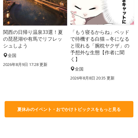
関西の日帰り温泉33選！夏
「もう寝るからね」ベッド
の琵琶湖や有馬でリフレッ
で待機する白猫→冬になる
シュしよう
と現れる「腕枕ヤクザ」の
予想外な生態【作者に聞
全国
く】
2026年8月9日 17:28
更新
全国
2026年8月8日 20:35
更新
夏休みのイベント・おでかけトピックスをもっと見る