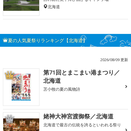
北海道
夏の人気夏祭りランキング【北海道】
2026/08/09 更新
第71回とまこまい港まつり／
1
北海道
苫小牧の夏の風物詩
姥神大神宮渡御祭／北海道
2
北海道で最古の伝統を誇るといわれる祭り