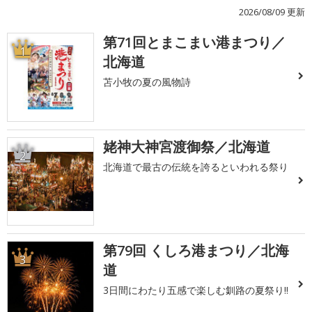
2026/08/09 更新
第71回とまこまい港まつり／
1
北海道
苫小牧の夏の風物詩
姥神大神宮渡御祭／北海道
2
北海道で最古の伝統を誇るといわれる祭り
第79回 くしろ港まつり／北海
3
道
3日間にわたり五感で楽しむ釧路の夏祭り!!