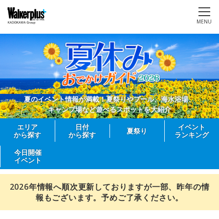
MENU
夏のイベント情報が満載！夏祭りやプール、海水浴場、
キャンプ場など遊べるスポットを大紹介
エリア
日付
イベント
夏祭り
から探す
から探す
ランキング
今日開催
イベント
2026年情報へ順次更新しておりますが一部、昨年の情
報もございます。予めご了承ください。