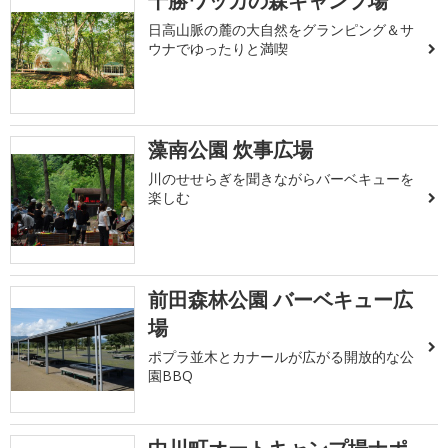
十勝ワッカの森キャンプ場
日高山脈の麓の大自然をグランピング＆サ
ウナでゆったりと満喫
藻南公園 炊事広場
川のせせらぎを聞きながらバーベキューを
楽しむ
前田森林公園 バーベキュー広
場
ポプラ並木とカナールが広がる開放的な公
園BBQ