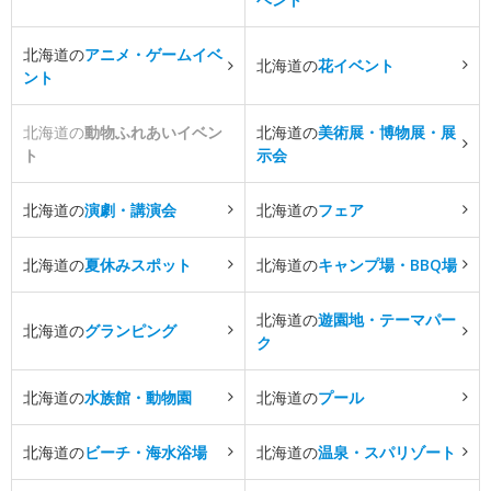
北海道の
アニメ・ゲームイベ
北海道の
花イベント
ント
北海道の
動物ふれあいイベン
北海道の
美術展・博物展・展
ト
示会
北海道の
演劇・講演会
北海道の
フェア
北海道の
夏休みスポット
北海道の
キャンプ場・BBQ場
北海道の
遊園地・テーマパー
北海道の
グランピング
ク
北海道の
水族館・動物園
北海道の
プール
北海道の
ビーチ・海水浴場
北海道の
温泉・スパリゾート