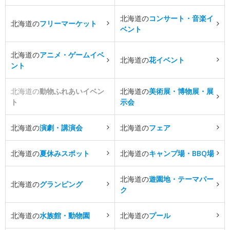
北海道の
コンサート・音楽イ
北海道の
フリーマーケット
ベント
北海道の
アニメ・ゲームイベ
北海道の
花イベント
ント
北海道の
動物ふれあいイベン
北海道の
美術展・博物展・展
ト
示会
北海道の
演劇・講演会
北海道の
フェア
北海道の
夏休みスポット
北海道の
キャンプ場・BBQ場
北海道の
遊園地・テーマパー
北海道の
グランピング
ク
北海道の
水族館・動物園
北海道の
プール