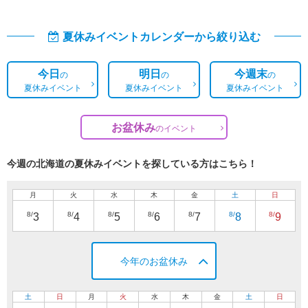
夏休みイベントカレンダーから絞り込む
今日
明日
今週末
の
の
の
夏休みイベント
夏休みイベント
夏休みイベント
お盆休み
の
イベント
今週の北海道の夏休みイベントを探している方はこちら！
月
火
水
木
金
土
日
8/
8/
8/
8/
8/
8/
8/
3
4
5
6
7
8
9
今年のお盆休み
土
日
月
火
水
木
金
土
日