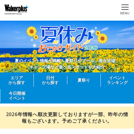
MENU
夏のイベント情報が満載！夏祭りやプール、海水浴場、
キャンプ場など遊べるスポットを大紹介
エリア
日付
イベント
夏祭り
から探す
から探す
ランキング
今日開催
イベント
2026年情報へ順次更新しておりますが一部、昨年の情
報もございます。予めご了承ください。