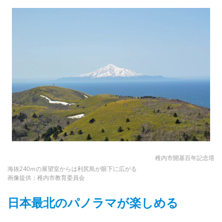
稚内市開基百年記念塔
海抜240ｍの展望室からは利尻島が眼下に広がる
画像提供：稚内市教育委員会
日本最北のパノラマが楽しめる