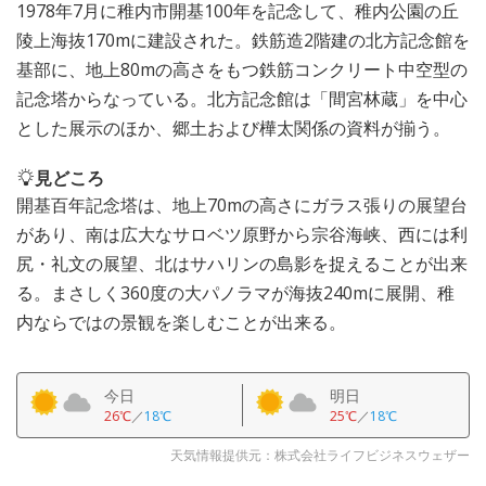
1978年7月に稚内市開基100年を記念して、稚内公園の丘
陵上海抜170mに建設された。鉄筋造2階建の北方記念館を
基部に、地上80mの高さをもつ鉄筋コンクリート中空型の
記念塔からなっている。北方記念館は「間宮林蔵」を中心
とした展示のほか、郷土および樺太関係の資料が揃う。
見どころ
開基百年記念塔は、地上70mの高さにガラス張りの展望台
があり、南は広大なサロベツ原野から宗谷海峡、西には利
尻・礼文の展望、北はサハリンの島影を捉えることが出来
る。まさしく360度の大パノラマが海抜240mに展開、稚
内ならではの景観を楽しむことが出来る。
今日
明日
26℃
／
18℃
25℃
／
18℃
天気情報提供元：株式会社ライフビジネスウェザー