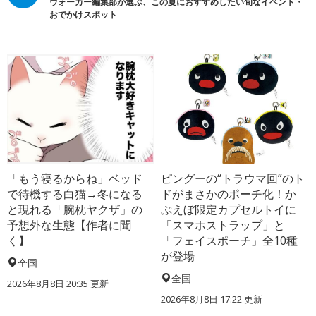
ウォーカー編集部が選ぶ、この夏におすすめしたい旬なイベント・
おでかけスポット
「もう寝るからね」ベッド
ピングーの“トラウマ回”のト
で待機する白猫→冬になる
ドがまさかのポーチ化！か
と現れる「腕枕ヤクザ」の
ぷえぼ限定カプセルトイに
予想外な生態【作者に聞
「スマホストラップ」と
く】
「フェイスポーチ」全10種
が登場
全国
全国
2026年8月8日 20:35
更新
2026年8月8日 17:22
更新