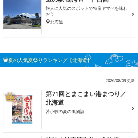
旅人に人気のスポットで特産ヤマベを味わ
おう
北海道
夏の人気夏祭りランキング【北海道】
2026/08/09 更新
第71回とまこまい港まつり／
1
北海道
苫小牧の夏の風物詩