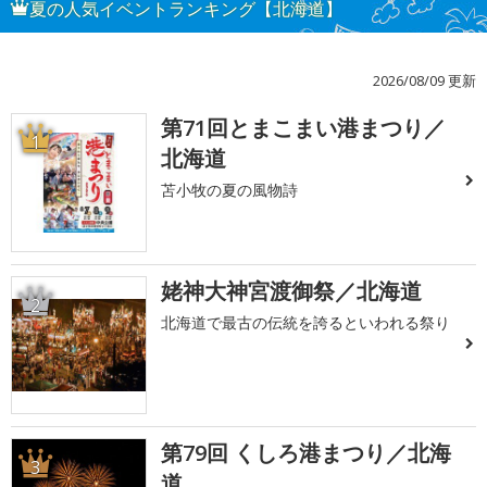
夏の人気イベントランキング【北海道】
2026/08/09 更新
第71回とまこまい港まつり／
1
北海道
苫小牧の夏の風物詩
姥神大神宮渡御祭／北海道
2
北海道で最古の伝統を誇るといわれる祭り
第79回 くしろ港まつり／北海
3
道