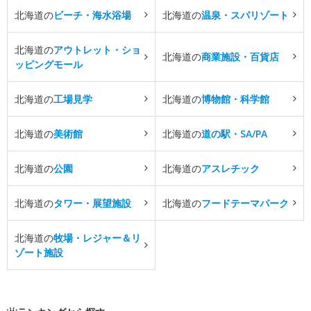
北海道の
ビーチ・海水浴場
北海道の
温泉・スパリゾート
北海道の
アウトレット・ショ
北海道の
商業施設・百貨店
ッピングモール
北海道の
工場見学
北海道の
博物館・科学館
北海道の
美術館
北海道の
道の駅・SA/PA
北海道の
公園
北海道の
アスレチック
北海道の
タワー・展望施設
北海道の
フードテーマパーク
北海道の
牧場・レジャー＆リ
ゾート施設