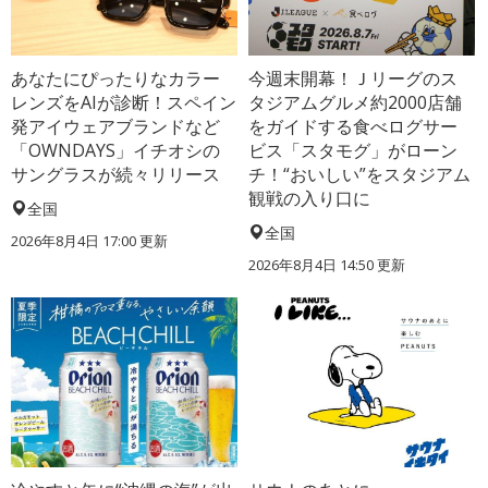
あなたにぴったりなカラー
今週末開幕！Ｊリーグのス
レンズをAIが診断！スペイン
タジアムグルメ約2000店舗
発アイウェアブランドなど
をガイドする食べログサー
「OWNDAYS」イチオシの
ビス「スタモグ」がローン
サングラスが続々リリース
チ！“おいしい”をスタジアム
観戦の入り口に
全国
全国
2026年8月4日 17:00
更新
2026年8月4日 14:50
更新