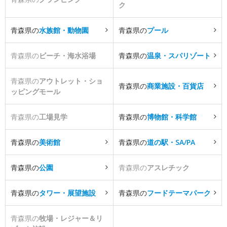
ク
青森県の
水族館・動物園
青森県の
プール
青森県の
ビーチ・海水浴場
青森県の
温泉・スパリゾート
青森県の
アウトレット・ショ
青森県の
商業施設・百貨店
ッピングモール
青森県の
工場見学
青森県の
博物館・科学館
青森県の
美術館
青森県の
道の駅・SA/PA
青森県の
公園
青森県の
アスレチック
青森県の
タワー・展望施設
青森県の
フードテーマパーク
青森県の
牧場・レジャー＆リ