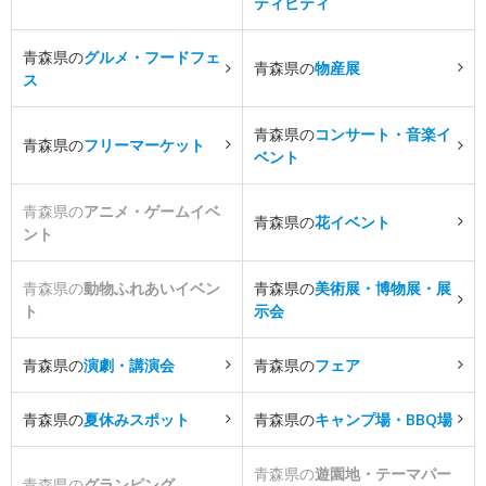
ティビティ
青森県の
グルメ・フードフェ
青森県の
物産展
ス
青森県の
コンサート・音楽イ
青森県の
フリーマーケット
ベント
青森県の
アニメ・ゲームイベ
青森県の
花イベント
ント
青森県の
動物ふれあいイベン
青森県の
美術展・博物展・展
ト
示会
青森県の
演劇・講演会
青森県の
フェア
青森県の
夏休みスポット
青森県の
キャンプ場・BBQ場
青森県の
遊園地・テーマパー
青森県の
グランピング