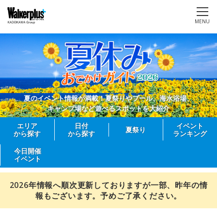
MENU
夏のイベント情報が満載！夏祭りやプール、海水浴場、
キャンプ場など遊べるスポットを大紹介
エリア
日付
イベント
夏祭り
から探す
から探す
ランキング
今日開催
イベント
2026年情報へ順次更新しておりますが一部、昨年の情
報もございます。予めご了承ください。