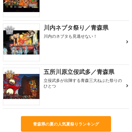
川内ネブタ祭り／青森県
2
川内のネブタも見逃せない！
五所川原立佞武多／青森県
3
立佞武多が出陣する青森三大ねぶた祭りの
ひとつ
青森県の夏の人気夏祭りランキング