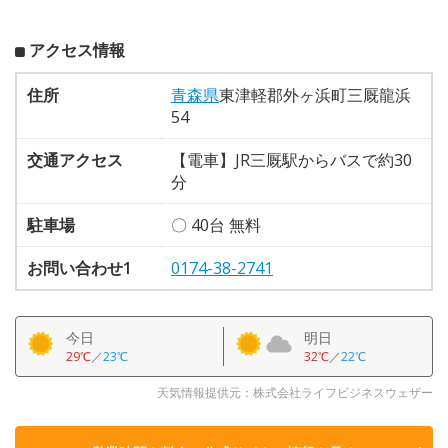
アクセス情報
住所
青森県
東津軽郡外ヶ浜町三厩龍浜
54
交通アクセス
【電車】JR三厩駅からバスで約30
分
駐車場
〇 40台 無料
お問い合わせ1
0174-38-2741
今日
明日
29℃
／
23℃
32℃
／
22℃
天気情報提供元：株式会社ライフビジネスウェザー