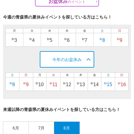
お盆休み
の
イベント
今週の青森県の夏休みイベントを探している方はこちら！
月
火
水
木
金
土
日
8/
8/
8/
8/
8/
8/
8/
3
4
5
6
7
8
9
今年のお盆休み
土
日
月
火
水
木
金
土
日
8/
8/
8/
8/
8/
8/
8/
8/
8/
8
9
10
11
12
13
14
15
16
来週以降の青森県の夏休みイベントを探している方はこちら！
6月
7月
8月