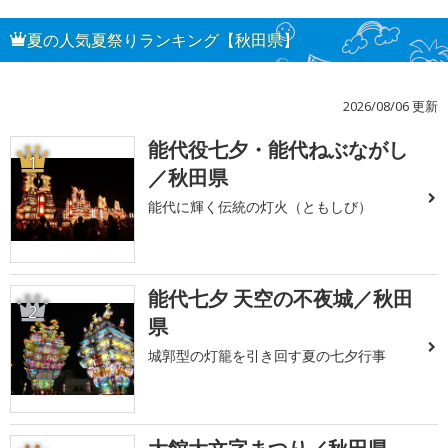
夏の人気夏祭りランキング【秋田県】
2026/08/06 更新
能代役七夕・能代ねぶながし
1
／秋田県
能代に輝く伝統の灯火（ともしび）
能代七夕 天空の不夜城／秋田
2
県
城郭型の灯籠を引き回す夏の七夕行事