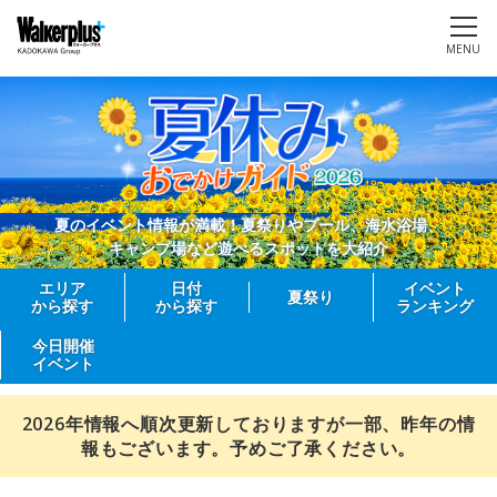
MENU
夏のイベント情報が満載！夏祭りやプール、海水浴場、
キャンプ場など遊べるスポットを大紹介
エリア
日付
イベント
夏祭り
から探す
から探す
ランキング
今日開催
イベント
2026年情報へ順次更新しておりますが一部、昨年の情
報もございます。予めご了承ください。