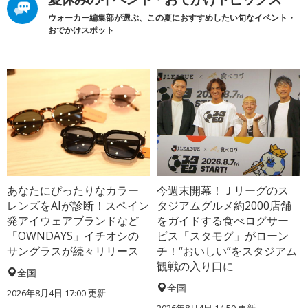
ウォーカー編集部が選ぶ、この夏におすすめしたい旬なイベント・
おでかけスポット
あなたにぴったりなカラー
今週末開幕！Ｊリーグのス
レンズをAIが診断！スペイン
タジアムグルメ約2000店舗
発アイウェアブランドなど
をガイドする食べログサー
「OWNDAYS」イチオシの
ビス「スタモグ」がローン
サングラスが続々リリース
チ！“おいしい”をスタジアム
観戦の入り口に
全国
全国
2026年8月4日 17:00
更新