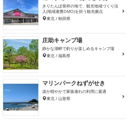
きりたんぽ発祥の地で、観光地域づくり法
人(地域連携DMO)を担う観光拠点
東北 / 秋田県
庄助キャンプ場
静かな湖畔で釣りが楽しめるキャンプ場
東北 / 福島県
マリンパークねずがせき
波が穏やかで家族連れの利用に最適
東北 / 山形県