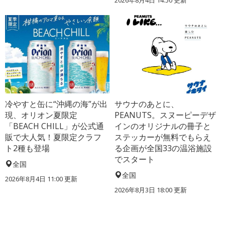
2026年8月4日 14:50
更新
冷やすと缶に“沖縄の海”が出
サウナのあとに、
現、オリオン夏限定
PEANUTS。スヌーピーデザ
「BEACH CHILL」が公式通
インのオリジナルの冊子と
販で大人気！夏限定クラフ
ステッカーが無料でもらえ
ト2種も登場
る企画が全国33の温浴施設
でスタート
全国
全国
2026年8月4日 11:00
更新
2026年8月3日 18:00
更新