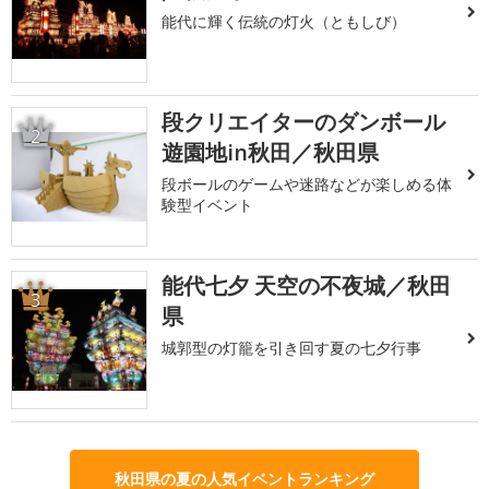
能代に輝く伝統の灯火（ともしび）
段クリエイターのダンボール
2
遊園地in秋田／秋田県
段ボールのゲームや迷路などが楽しめる体
験型イベント
能代七夕 天空の不夜城／秋田
3
県
城郭型の灯籠を引き回す夏の七夕行事
秋田県の夏の人気イベントランキング