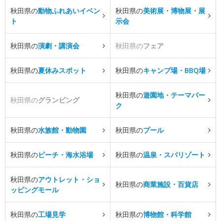
秋田県の
動物ふれあいイベン
秋田県の
美術展・博物展・展
ト
示会
秋田県の
演劇・講演会
秋田県の
フェア
秋田県の
夏休みスポット
秋田県の
キャンプ場・BBQ場
秋田県の
遊園地・テーマパー
秋田県の
グランピング
ク
秋田県の
水族館・動物園
秋田県の
プール
秋田県の
ビーチ・海水浴場
秋田県の
温泉・スパリゾート
秋田県の
アウトレット・ショ
秋田県の
商業施設・百貨店
ッピングモール
秋田県の
工場見学
秋田県の
博物館・科学館