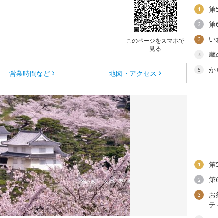
第
1
第
2
い
3
このページをスマホで
見る
蔵
4
か
5
営業時間など
地図・アクセス
第
1
第
2
お
3
テ