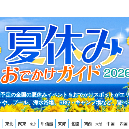
開催予定の全国の夏休みイベント＆おでかけスポットがエ
トや、プール、海水浴場、BBQ・キャンプ場など、遊べ
道
東北
関東
甲信越
東海
北陸
関西
中国
四国
東京
大阪