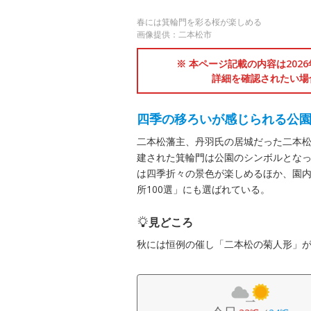
春には箕輪門を彩る桜が楽しめる
画像提供：二本松市
※ 本ページ記載の内容は202
詳細を確認されたい場
四季の移ろいが感じられる公
二本松藩主、丹羽氏の居城だった二本松城(
建された箕輪門は公園のシンボルとな
は四季折々の景色が楽しめるほか、園内
所100選」にも選ばれている。
見どころ
秋には恒例の催し「二本松の菊人形」