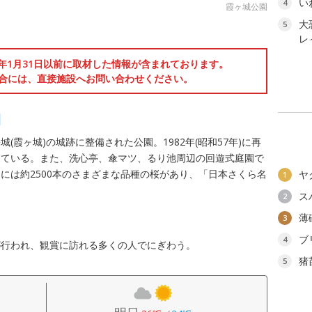
い
4
霞ヶ城公園
大
5
レ
6年1月31日以前に取材した情報が含まれております。
合には、直接施設へお問い合わせください。
園
霞ヶ城)の城跡に整備された公園。1982年(昭和57年)に再
っている。また、洗心亭、傘マツ、るり池周辺の回遊式庭園で
には約2500本のさまざまな品種の桜があり、「日本さくら名
ヤ
1
ス
2
薄
3
ブ
4
が行われ、観賞に訪れる多くの人でにぎわう。
猪
5