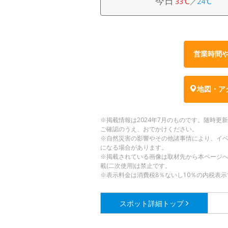
今日
33℃
／
24℃
営業時間
地図・ア
※掲載情報は2024年7月のものです。随時
ご確認のうえ、おでかけください。
※自然災害の影響やその他諸事情により、イ
になる場合があります。
※掲載されている画像は取材先から本ページ
載(二次使用)は禁止です。
※表示料金は消費税8％ないし10％の内税表示
スポット詳細
トップ