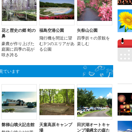
花と歴史の郷 蛇の
福島空港公園
矢祭山公園
鼻
飛行機を間近に望
四季折々の景観を
豪農が作り上げた
む3つのエリアがあ
楽しむ
庭園に四季の花が
る公園
咲き誇る
見ています
磐梯山噴火記念館
天童高原キャンプ
田沢湖オートキャ
場
ンプ場縄文の森た