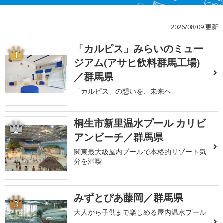
2026/08/09 更新
「カルピス」みらいのミュー
1
ジアム(アサヒ飲料群馬工場)
／群馬県
「カルピス」の想いを、未来へ
桐生市新里温水プール カリビ
2
アンビーチ／群馬県
関東最大級屋内プールで本格的リゾート気
分を満喫
みずとぴあ藤岡／群馬県
3
大人から子供まで楽しめる屋内温水プール