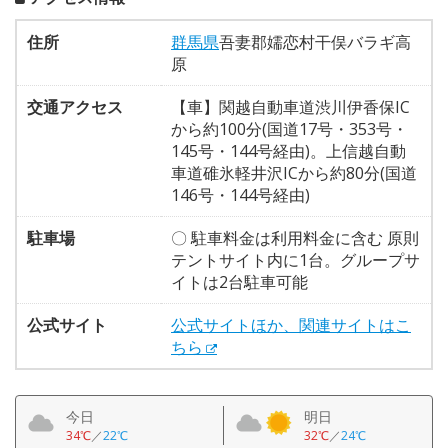
住所
群馬県
吾妻郡嬬恋村干俣バラギ高
原
交通アクセス
【車】関越自動車道渋川伊香保IC
から約100分(国道17号・353号・
145号・144号経由)。上信越自動
車道碓氷軽井沢ICから約80分(国道
146号・144号経由)
駐車場
〇 駐車料金は利用料金に含む 原則
テントサイト内に1台。グループサ
イトは2台駐車可能
公式サイト
公式サイトほか、関連サイトはこ
ちら
今日
明日
34℃
／
22℃
32℃
／
24℃