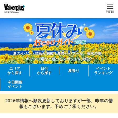
MENU
夏のイベント情報が満載！夏祭りやプール、海水浴場、
キャンプ場など遊べるスポットを大紹介
エリア
日付
イベント
夏祭り
から探す
から探す
ランキング
今日開催
イベント
2026年情報へ順次更新しておりますが一部、昨年の情
報もございます。予めご了承ください。