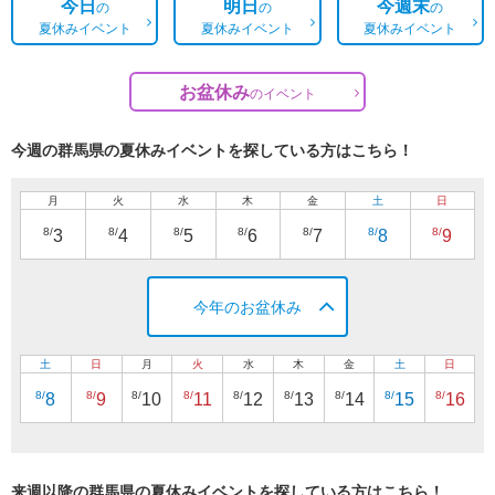
今日
明日
今週末
の
の
の
夏休みイベント
夏休みイベント
夏休みイベント
お盆休み
の
イベント
今週の群馬県の夏休みイベントを探している方はこちら！
月
火
水
木
金
土
日
8/
8/
8/
8/
8/
8/
8/
3
4
5
6
7
8
9
今年のお盆休み
土
日
月
火
水
木
金
土
日
8/
8/
8/
8/
8/
8/
8/
8/
8/
8
9
10
11
12
13
14
15
16
来週以降の群馬県の夏休みイベントを探している方はこちら！