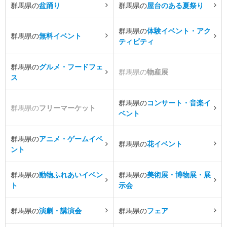
群馬県の
盆踊り
群馬県の
屋台のある夏祭り
群馬県の
体験イベント・アク
群馬県の
無料イベント
ティビティ
群馬県の
グルメ・フードフェ
群馬県の
物産展
ス
群馬県の
コンサート・音楽イ
群馬県の
フリーマーケット
ベント
群馬県の
アニメ・ゲームイベ
群馬県の
花イベント
ント
群馬県の
動物ふれあいイベン
群馬県の
美術展・博物展・展
ト
示会
群馬県の
演劇・講演会
群馬県の
フェア