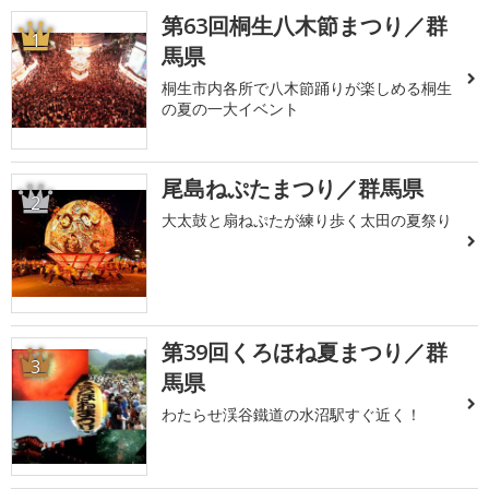
第63回桐生八木節まつり／群
1
馬県
桐生市内各所で八木節踊りが楽しめる桐生
の夏の一大イベント
尾島ねぷたまつり／群馬県
2
大太鼓と扇ねぷたが練り歩く太田の夏祭り
第39回くろほね夏まつり／群
3
馬県
わたらせ渓谷鐵道の水沼駅すぐ近く！