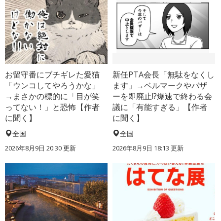
お留守番にブチギレた愛猫
新任PTA会長「無駄をなくし
「ウンコしてやろうかな」
ます」→ベルマークやバザ
→まさかの標的に「目が笑
ーを即廃止!?爆速で終わる会
ってない！」と恐怖【作者
議に「有能すぎる」【作者
に聞く】
に聞く】
全国
全国
2026年8月9日 20:30
更新
2026年8月9日 18:13
更新