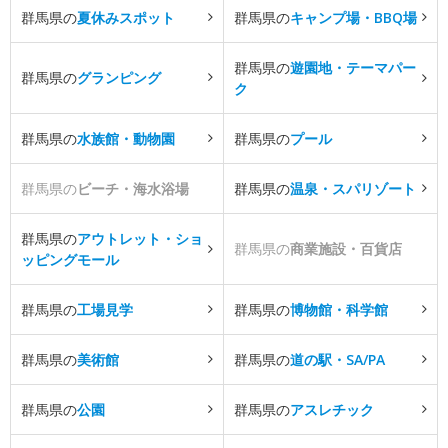
群馬県の
夏休みスポット
群馬県の
キャンプ場・BBQ場
群馬県の
遊園地・テーマパー
群馬県の
グランピング
ク
群馬県の
水族館・動物園
群馬県の
プール
群馬県の
ビーチ・海水浴場
群馬県の
温泉・スパリゾート
群馬県の
アウトレット・ショ
群馬県の
商業施設・百貨店
ッピングモール
群馬県の
工場見学
群馬県の
博物館・科学館
群馬県の
美術館
群馬県の
道の駅・SA/PA
群馬県の
公園
群馬県の
アスレチック