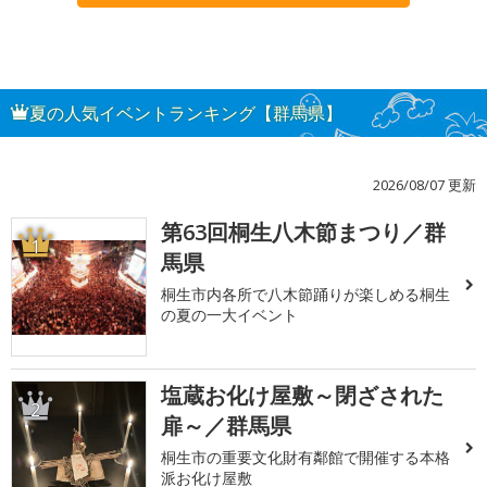
夏の人気イベントランキング【群馬県】
2026/08/07 更新
第63回桐生八木節まつり／群
1
馬県
桐生市内各所で八木節踊りが楽しめる桐生
の夏の一大イベント
塩蔵お化け屋敷～閉ざされた
2
扉～／群馬県
桐生市の重要文化財有鄰館で開催する本格
派お化け屋敷