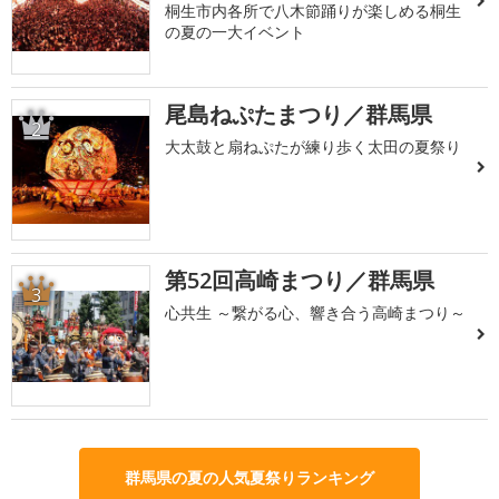
桐生市内各所で八木節踊りが楽しめる桐生
の夏の一大イベント
尾島ねぷたまつり／群馬県
2
大太鼓と扇ねぷたが練り歩く太田の夏祭り
第52回高崎まつり／群馬県
3
心共生 ～繋がる心、響き合う高崎まつり～
群馬県の夏の人気夏祭りランキング