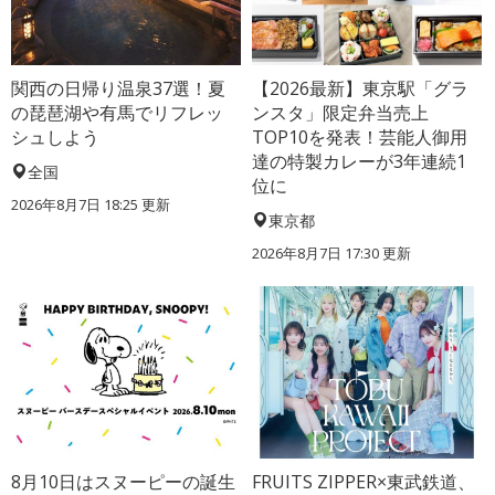
関西の日帰り温泉37選！夏
【2026最新】東京駅「グラ
の琵琶湖や有馬でリフレッ
ンスタ」限定弁当売上
シュしよう
TOP10を発表！芸能人御用
達の特製カレーが3年連続1
全国
位に
2026年8月7日 18:25
更新
東京都
2026年8月7日 17:30
更新
8月10日はスヌーピーの誕生
FRUITS ZIPPER×東武鉄道、