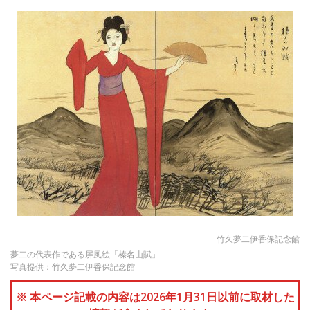
竹久夢二伊香保記念館
夢二の代表作である屏風絵「榛名山賦」
写真提供：竹久夢二伊香保記念館
※ 本ページ記載の内容は2026年1月31日以前に取材した