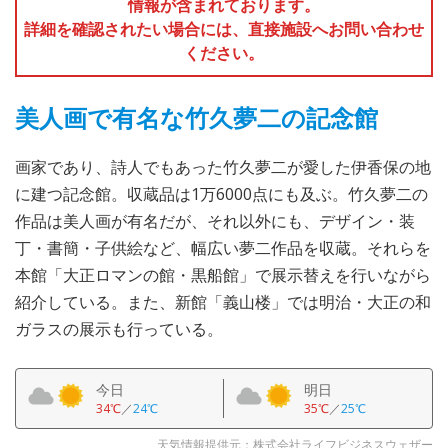
情報が含まれております。
詳細を確認されたい場合には、直接施設へお問い合わせ
ください。
美人画で有名な竹久夢二の記念館
画家であり、詩人でもあった竹久夢二が愛した伊香保の地
に建つ記念館。収蔵品は1万6000点にも及ぶ。竹久夢二の
作品は美人画が有名だが、それ以外にも、デザイン・装
丁・書簡・子供絵など、幅広い夢二作品を収蔵。それらを
本館「大正ロマンの館・黒船館」で展示替えを行いながら
紹介している。また、新館「義山楼」では明治・大正の和
ガラスの展示も行っている。
今日
明日
34℃
／
24℃
35℃
／
25℃
天気情報提供元：株式会社ライフビジネスウェザー