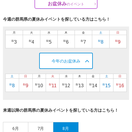
お盆休み
の
イベント
今週の群馬県の夏休みイベントを探している方はこちら！
月
火
水
木
金
土
日
8/
8/
8/
8/
8/
8/
8/
3
4
5
6
7
8
9
今年のお盆休み
土
日
月
火
水
木
金
土
日
8/
8/
8/
8/
8/
8/
8/
8/
8/
8
9
10
11
12
13
14
15
16
来週以降の群馬県の夏休みイベントを探している方はこちら！
6月
7月
8月