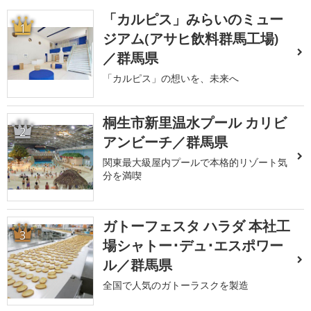
「カルピス」みらいのミュー
1
ジアム(アサヒ飲料群馬工場)
／群馬県
「カルピス」の想いを、未来へ
桐生市新里温水プール カリビ
2
アンビーチ／群馬県
関東最大級屋内プールで本格的リゾート気
分を満喫
ガトーフェスタ ハラダ 本社工
3
場シャトー･デュ･エスポワー
ル／群馬県
全国で人気のガトーラスクを製造