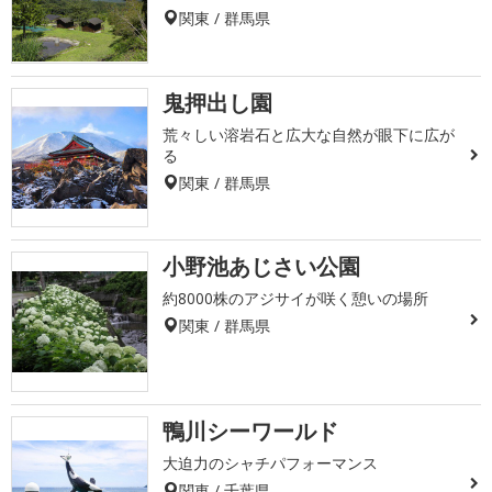
関東 / 群馬県
鬼押出し園
荒々しい溶岩石と広大な自然が眼下に広が
る
関東 / 群馬県
小野池あじさい公園
約8000株のアジサイが咲く憩いの場所
関東 / 群馬県
鴨川シーワールド
大迫力のシャチパフォーマンス
関東 / 千葉県