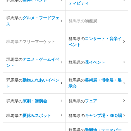
ティビティ
群馬県の
グルメ・フードフェ
群馬県の
物産展
ス
群馬県の
コンサート・音楽イ
群馬県の
フリーマーケット
ベント
群馬県の
アニメ・ゲームイベ
群馬県の
花イベント
ント
群馬県の
動物ふれあいイベン
群馬県の
美術展・博物展・展
ト
示会
群馬県の
演劇・講演会
群馬県の
フェア
群馬県の
夏休みスポット
群馬県の
キャンプ場・BBQ場
群馬県の
遊園地・テーマパー