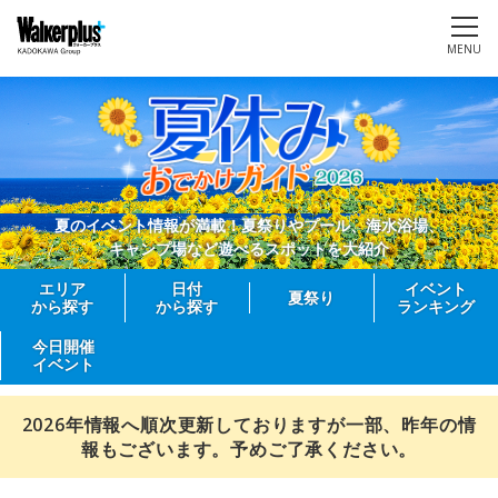
MENU
夏のイベント情報が満載！夏祭りやプール、海水浴場、
キャンプ場など遊べるスポットを大紹介
エリア
日付
イベント
夏祭り
から探す
から探す
ランキング
今日開催
イベント
2026年情報へ順次更新しておりますが一部、昨年の情
報もございます。予めご了承ください。