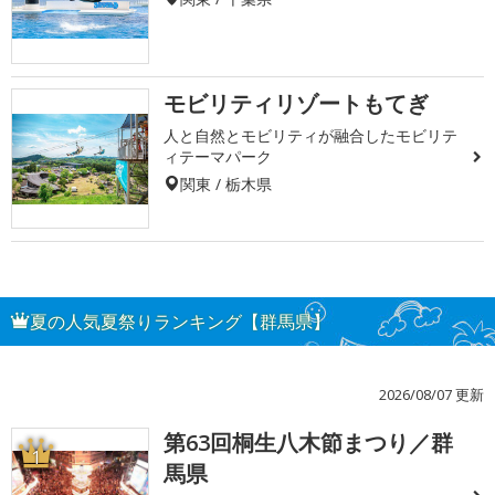
モビリティリゾートもてぎ
人と自然とモビリティが融合したモビリテ
ィテーマパーク
関東 / 栃木県
夏の人気夏祭りランキング【群馬県】
2026/08/07 更新
第63回桐生八木節まつり／群
1
馬県