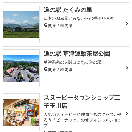
道の駅 たくみの里
日本の原風景と昔ながらの手作り体験
関東 / 群馬県
道の駅 草津運動茶屋公園
草津温泉の玄関口にある道の駅
関東 / 群馬県
スヌーピータウンショップ二
子玉川店
人気のスヌーピーや仲間たちのグッズがそ
ろう「ピーナッツ」のオフィシャルショッ
プ