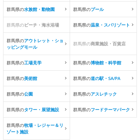
群馬県の
水族館・動物園
群馬県の
プール
群馬県の
ビーチ・海水浴場
群馬県の
温泉・スパリゾート
群馬県の
アウトレット・ショ
群馬県の
商業施設・百貨店
ッピングモール
群馬県の
工場見学
群馬県の
博物館・科学館
群馬県の
美術館
群馬県の
道の駅・SA/PA
群馬県の
公園
群馬県の
アスレチック
群馬県の
タワー・展望施設
群馬県の
フードテーマパーク
群馬県の
牧場・レジャー＆リ
ゾート施設