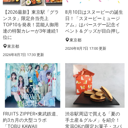
【2026最新】東京駅「グラ
8月10日はスヌーピーの誕生
ンスタ」限定弁当売上
日！「スヌーピーミュージ
TOP10を発表！芸能人御用
アム」はバースデー記念イ
達の特製カレーが3年連続1
ベント＆グッズが目白押し
位に
東京都
東京都
2026年8月7日 17:00
更新
2026年8月7日 17:30
更新
FRUITS ZIPPER×東武鉄道、
渋谷駅周辺で買える「夏の
約3カ月の大型コラボ
手土産＆グルメ」を紹介！
「TOBU KAWAII
常温OKの限定お菓子・スパ