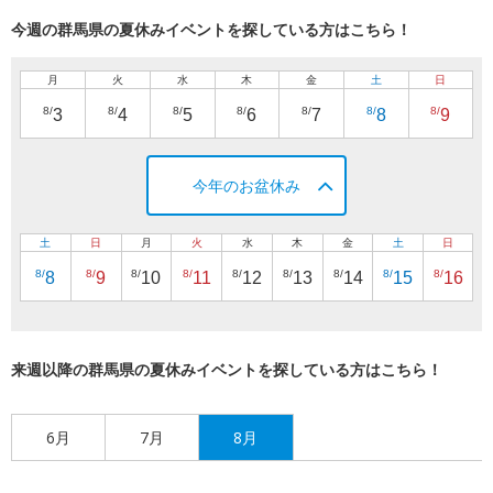
今週の群馬県の夏休みイベントを探している方はこちら！
月
火
水
木
金
土
日
8/
8/
8/
8/
8/
8/
8/
3
4
5
6
7
8
9
今年のお盆休み
土
日
月
火
水
木
金
土
日
8/
8/
8/
8/
8/
8/
8/
8/
8/
8
9
10
11
12
13
14
15
16
来週以降の群馬県の夏休みイベントを探している方はこちら！
6月
7月
8月