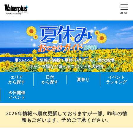
MENU
夏のイベント情報が満載！夏祭りやプール、海水浴場、
キャンプ場など遊べるスポットを大紹介
エリア
日付
イベント
夏祭り
から探す
から探す
ランキング
今日開催
イベント
2026年情報へ順次更新しておりますが一部、昨年の情
報もございます。予めご了承ください。