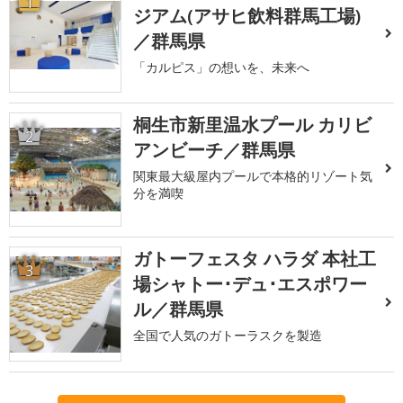
1
ジアム(アサヒ飲料群馬工場)
／群馬県
「カルピス」の想いを、未来へ
桐生市新里温水プール カリビ
2
アンビーチ／群馬県
関東最大級屋内プールで本格的リゾート気
分を満喫
ガトーフェスタ ハラダ 本社工
3
場シャトー･デュ･エスポワー
ル／群馬県
全国で人気のガトーラスクを製造