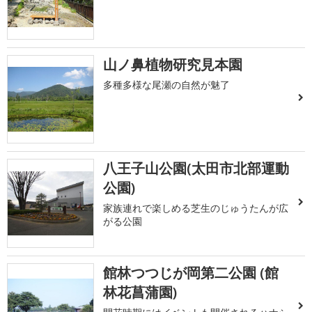
山ノ鼻植物研究見本園
多種多様な尾瀬の自然が魅了
八王子山公園(太田市北部運動
公園)
家族連れで楽しめる芝生のじゅうたんが広
がる公園
館林つつじが岡第二公園 (館
林花菖蒲園)