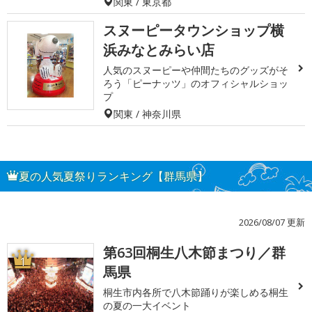
関東 / 東京都
スヌーピータウンショップ横
浜みなとみらい店
人気のスヌーピーや仲間たちのグッズがそ
ろう「ピーナッツ」のオフィシャルショッ
プ
関東 / 神奈川県
夏の人気夏祭りランキング【群馬県】
2026/08/07 更新
第63回桐生八木節まつり／群
1
馬県
桐生市内各所で八木節踊りが楽しめる桐生
の夏の一大イベント