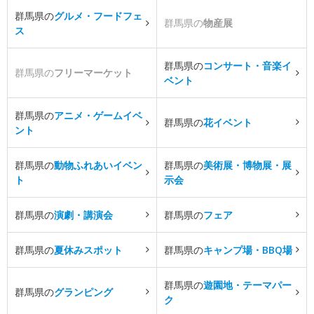
群馬県の
グルメ・フードフェ
群馬県の
物産展
ス
群馬県の
コンサート・音楽イ
群馬県の
フリーマーケット
ベント
群馬県の
アニメ・ゲームイベ
群馬県の
花イベント
ント
群馬県の
動物ふれあいイベン
群馬県の
美術展・博物展・展
ト
示会
群馬県の
演劇・講演会
群馬県の
フェア
群馬県の
夏休みスポット
群馬県の
キャンプ場・BBQ場
群馬県の
遊園地・テーマパー
群馬県の
グランピング
ク