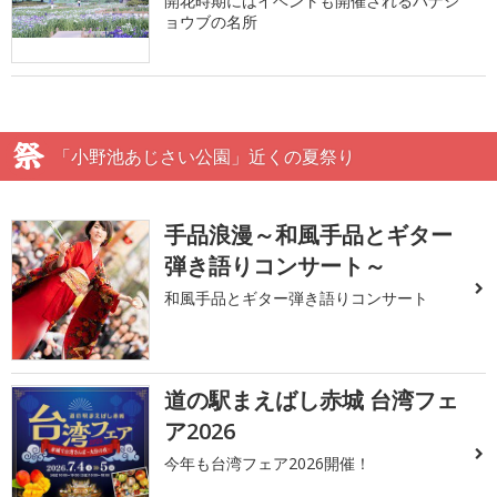
開花時期にはイベントも開催されるハナシ
ョウブの名所
「小野池あじさい公園」近くの夏祭り
手品浪漫～和風手品とギター
弾き語りコンサート～
和風手品とギター弾き語りコンサート
道の駅まえばし赤城 台湾フェ
ア2026
今年も台湾フェア2026開催！