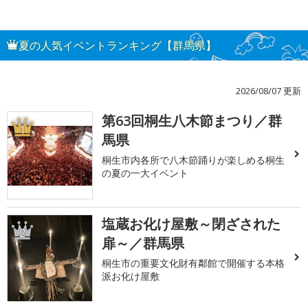
夏の人気イベントランキング【群馬県】
2026/08/07 更新
第63回桐生八木節まつり／群
1
馬県
桐生市内各所で八木節踊りが楽しめる桐生
の夏の一大イベント
塩蔵お化け屋敷～閉ざされた
2
扉～／群馬県
桐生市の重要文化財有鄰館で開催する本格
派お化け屋敷