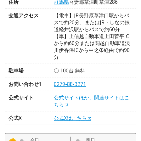
住所
群馬県
吾妻郡草津町草津286
交通アクセス
【電車】JR長野原草津口駅からバ
スで約20分、またはJR・しなの鉄
道軽井沢駅からバスで約60分
【車】上信越自動車道上田菅平IC
から約60分または関越自動車道渋
川伊香保ICから中之条経由で約90
分
駐車場
〇 100台 無料
お問い合わせ1
0279-88-3271
公式サイト
公式サイトほか、関連サイトはこ
ちら
公式X
公式Xはこちら
今日
明日