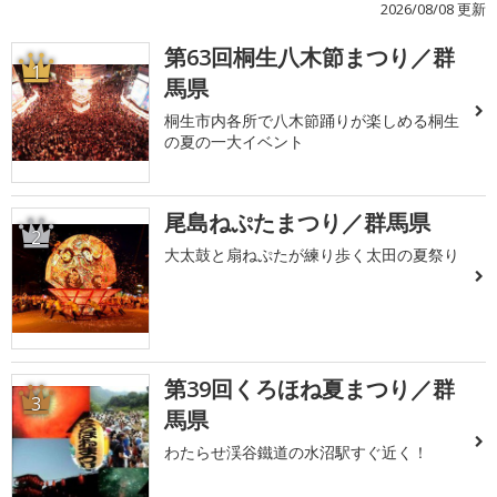
2026/08/08 更新
第63回桐生八木節まつり／群
1
馬県
桐生市内各所で八木節踊りが楽しめる桐生
の夏の一大イベント
尾島ねぷたまつり／群馬県
2
大太鼓と扇ねぷたが練り歩く太田の夏祭り
第39回くろほね夏まつり／群
3
馬県
わたらせ渓谷鐵道の水沼駅すぐ近く！