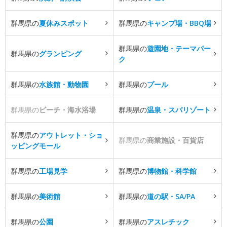
群馬県の
夏休みスポット
群馬県の
キャンプ場・BBQ場
群馬県の
遊園地・テーマパー
群馬県の
グランピング
ク
群馬県の
水族館・動物園
群馬県の
プール
群馬県の
ビーチ・海水浴場
群馬県の
温泉・スパリゾート
群馬県の
アウトレット・ショ
群馬県の
商業施設・百貨店
ッピングモール
群馬県の
工場見学
群馬県の
博物館・科学館
群馬県の
美術館
群馬県の
道の駅・SA/PA
群馬県の
公園
群馬県の
アスレチック