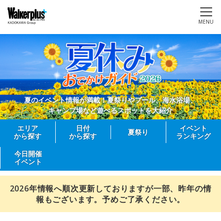
MENU
夏のイベント情報が満載！夏祭りやプール、海水浴場、
キャンプ場など遊べるスポットを大紹介
エリア
日付
イベント
夏祭り
から探す
から探す
ランキング
今日開催
イベント
2026年情報へ順次更新しておりますが一部、昨年の情
報もございます。予めご了承ください。