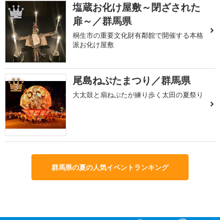
塩蔵お化け屋敷～閉ざされた
2
扉～／群馬県
桐生市の重要文化財有鄰館で開催する本格
派お化け屋敷
尾島ねぷたまつり／群馬県
3
大太鼓と扇ねぷたが練り歩く太田の夏祭り
群馬県の夏の人気イベントランキング