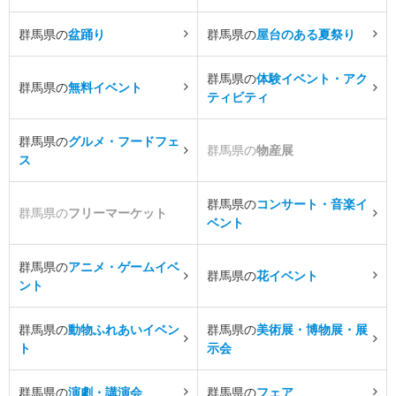
群馬県の
盆踊り
群馬県の
屋台のある夏祭り
群馬県の
体験イベント・アク
群馬県の
無料イベント
ティビティ
群馬県の
グルメ・フードフェ
群馬県の
物産展
ス
群馬県の
コンサート・音楽イ
群馬県の
フリーマーケット
ベント
群馬県の
アニメ・ゲームイベ
群馬県の
花イベント
ント
群馬県の
動物ふれあいイベン
群馬県の
美術展・博物展・展
ト
示会
群馬県の
演劇・講演会
群馬県の
フェア