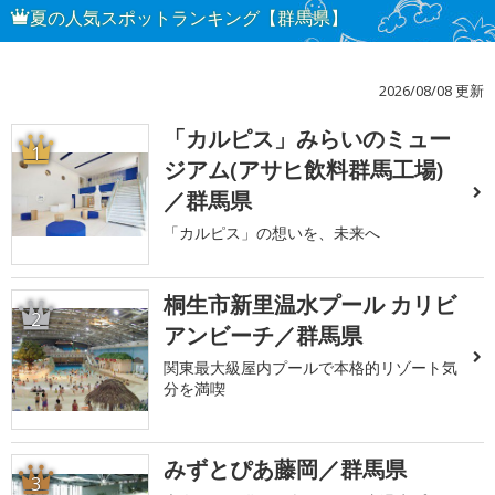
夏の人気スポットランキング【群馬県】
2026/08/08 更新
「カルピス」みらいのミュー
1
ジアム(アサヒ飲料群馬工場)
／群馬県
「カルピス」の想いを、未来へ
桐生市新里温水プール カリビ
2
アンビーチ／群馬県
関東最大級屋内プールで本格的リゾート気
分を満喫
みずとぴあ藤岡／群馬県
3