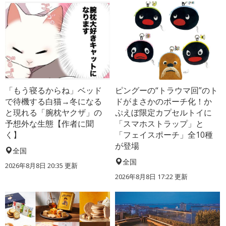
「もう寝るからね」ベッド
ピングーの“トラウマ回”のト
で待機する白猫→冬になる
ドがまさかのポーチ化！か
と現れる「腕枕ヤクザ」の
ぷえぼ限定カプセルトイに
予想外な生態【作者に聞
「スマホストラップ」と
く】
「フェイスポーチ」全10種
が登場
全国
全国
2026年8月8日 20:35
更新
2026年8月8日 17:22
更新