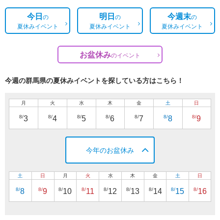
今日
明日
今週末
の
の
の
夏休みイベント
夏休みイベント
夏休みイベント
お盆休み
の
イベント
今週の群馬県の夏休みイベントを探している方はこちら！
月
火
水
木
金
土
日
8/
8/
8/
8/
8/
8/
8/
3
4
5
6
7
8
9
今年のお盆休み
土
日
月
火
水
木
金
土
日
8/
8/
8/
8/
8/
8/
8/
8/
8/
8
9
10
11
12
13
14
15
16