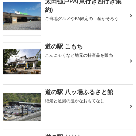
太田強戸PA(東行き西行き集
約)
ご当地グルメやPA限定の土産がそろう
道の駅 こもち
こんにゃくなど地元の特産品を販売
道の駅 八ッ場ふるさと館
絶景と足湯の温かなおもてなし