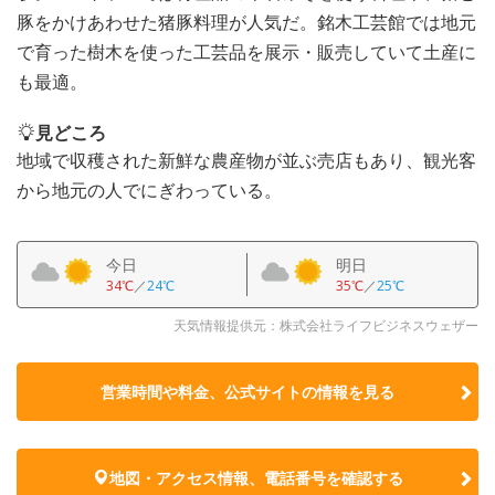
豚をかけあわせた猪豚料理が人気だ。銘木工芸館では地元
で育った樹木を使った工芸品を展示・販売していて土産に
も最適。
見どころ
地域で収穫された新鮮な農産物が並ぶ売店もあり、観光客
から地元の人でにぎわっている。
今日
明日
34℃
／
24℃
35℃
／
25℃
天気情報提供元：株式会社ライフビジネスウェザー
営業時間や料金、公式サイトの
情報を見る
地図・アクセス情報、電話番号を確認する