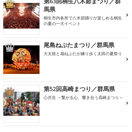
第63回桐生八木節まつり／群
1
馬県
桐生市内各所で八木節踊りが楽しめる桐生
の夏の一大イベント
尾島ねぷたまつり／群馬県
2
大太鼓と扇ねぷたが練り歩く太田の夏祭り
第52回高崎まつり／群馬県
3
心共生 ～繋がる心、響き合う高崎まつり～