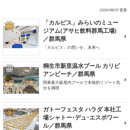
2026/08/07 更新
「カルピス」みらいのミュー
1
ジアム(アサヒ飲料群馬工場)
／群馬県
「カルピス」の想いを、未来へ
桐生市新里温水プール カリビ
2
アンビーチ／群馬県
関東最大級屋内プールで本格的リゾート気
分を満喫
ガトーフェスタ ハラダ 本社工
3
場シャトー･デュ･エスポワー
ル／群馬県