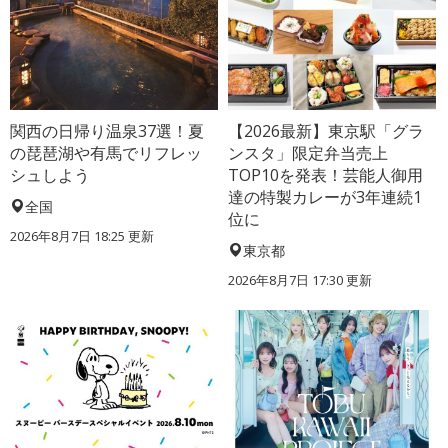
関西の日帰り温泉37選！夏
【2026最新】東京駅「グラ
の琵琶湖や有馬でリフレッ
ンスタ」限定弁当売上
シュしよう
TOP10を発表！芸能人御用
達の特製カレーが3年連続1
全国
位に
2026年8月7日 18:25
更新
東京都
2026年8月7日 17:30
更新