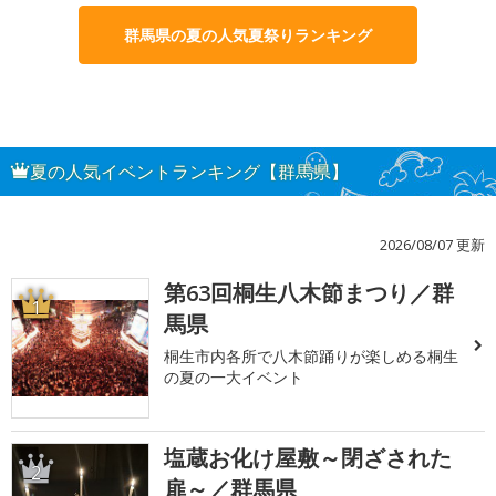
群馬県の夏の人気夏祭りランキング
夏の人気イベントランキング【群馬県】
2026/08/07 更新
第63回桐生八木節まつり／群
1
馬県
桐生市内各所で八木節踊りが楽しめる桐生
の夏の一大イベント
塩蔵お化け屋敷～閉ざされた
2
扉～／群馬県