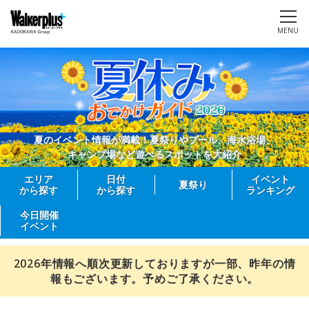
MENU
夏のイベント情報が満載！夏祭りやプール、海水浴場、
キャンプ場など遊べるスポットを大紹介
エリア
日付
イベント
夏祭り
から探す
から探す
ランキング
今日開催
イベント
2026年情報へ順次更新しておりますが一部、昨年の情
報もございます。予めご了承ください。