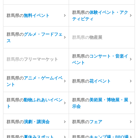
群馬県の
体験イベント・アク
群馬県の
無料イベント
ティビティ
群馬県の
グルメ・フードフェ
群馬県の
物産展
ス
群馬県の
コンサート・音楽イ
群馬県の
フリーマーケット
ベント
群馬県の
アニメ・ゲームイベ
群馬県の
花イベント
ント
群馬県の
動物ふれあいイベン
群馬県の
美術展・博物展・展
ト
示会
群馬県の
演劇・講演会
群馬県の
フェア
群馬県の
夏休みスポット
群馬県の
キャンプ場・BBQ場