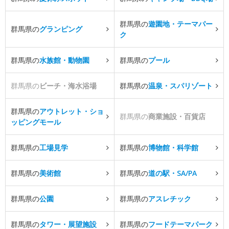
群馬県の
遊園地・テーマパー
群馬県の
グランピング
ク
群馬県の
水族館・動物園
群馬県の
プール
群馬県の
ビーチ・海水浴場
群馬県の
温泉・スパリゾート
群馬県の
アウトレット・ショ
群馬県の
商業施設・百貨店
ッピングモール
群馬県の
工場見学
群馬県の
博物館・科学館
群馬県の
美術館
群馬県の
道の駅・SA/PA
群馬県の
公園
群馬県の
アスレチック
群馬県の
タワー・展望施設
群馬県の
フードテーマパーク