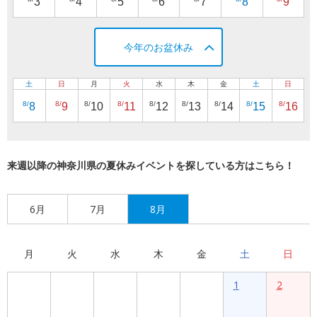
3
4
5
6
7
8
9
今年のお盆休み
土
日
月
火
水
木
金
土
日
8/
8/
8/
8/
8/
8/
8/
8/
8/
8
9
10
11
12
13
14
15
16
来週以降の神奈川県の夏休みイベントを探している方はこちら！
6月
7月
8月
月
火
水
木
金
土
日
1
2