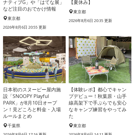
ナティブG」や「はてな展」
【夏休み】
など注目のおでかけ情報
東京都
東京都
2026年8月6日 20:35
更新
2026年8月6日 20:55
更新
日本初のスヌーピー屋内施
【体験レポ】都心でキャン
設「SNOOPY Playful
プデビュー！秋葉原・山手
PARK」が8月10日オープ
線高架下で手ぶらでも安心
ン！見どころと料金・入場
なキャンプ練習をやってみ
ルールまとめ
た
千葉県
東京都
2026年8月6日 17:16
更新
2026年8月6日 14:11
更新