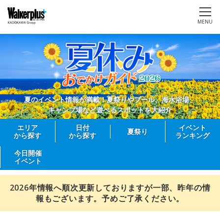
MENU
夏のイベント情報が満載！夏祭りやプール、海水浴場、
キャンプ場など遊べるスポットを大紹介
エリア
日付
イベント
夏祭り
から探す
から探す
ランキング
今日開催
イベント
2026年情報へ順次更新しておりますが一部、昨年の情
報もございます。予めご了承ください。