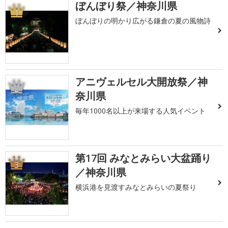
ぼんぼり祭／神奈川県
1
ぼんぼりの明かり広がる鎌倉の夏の風物詩
アニヴェルセル大開放祭／神
2
奈川県
毎年1000名以上が来場する人気イベント
第17回 みなとみらい大盆踊り
3
／神奈川県
横浜港を見渡すみなとみらいの夏祭り