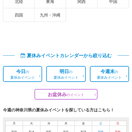
北陸
東海
関西
中国
四国
九州・沖縄
夏休みイベントカレンダーから絞り込む
今日
明日
今週末
の
の
の
夏休みイベント
夏休みイベント
夏休みイベント
お盆休み
の
イベント
今週の神奈川県の夏休みイベントを探している方はこちら！
月
火
水
木
金
土
日
8/
8/
8/
8/
8/
8/
8/