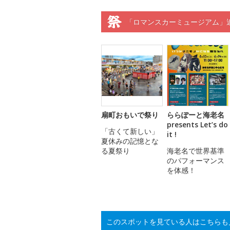
「ロマンスカーミュージアム」
扇町おもいで祭り
ららぽーと海老名
presents Let’s do
「古くて新しい」
it !
夏休みの記憶とな
る夏祭り
海老名で世界基準
のパフォーマンス
を体感！
このスポットを見ている人はこちらも