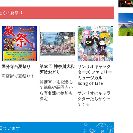
近くの夏祭り
国分寺台夏祭り
第50回 神奈川大和
サンリオキャラク
阿波おどり
ターズ ファミリー
商店街で夏祭り！
ミュージカル
開催50回を記念し
Song of Life
て徳島や高円寺か
ら有名連の参加も
サンリオのキャラ
決定
クターたちがやっ
てくる！
見ています