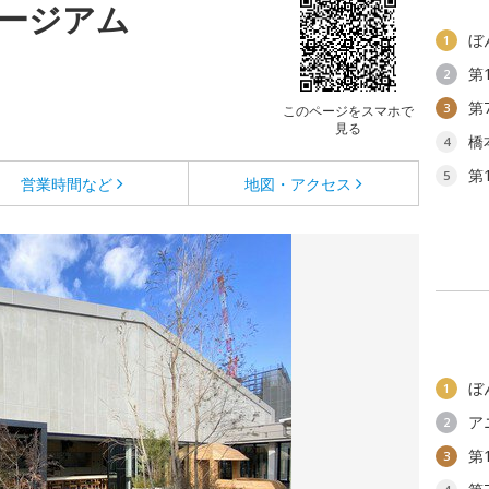
ージアム
ぼ
1
第
2
第
3
このページをスマホで
見る
橋
4
第
5
営業時間など
地図・アクセス
ぼ
1
ア
2
第
3