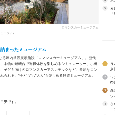
第
4
赤
5
「
ロマンスカーミュージアム
ミュージアム
が詰まったミュージアム
初となる屋内常設展示施設「ロマンスカーミュージアム」。歴代
め、本物の運転台で運転体験を楽しめるシミュレーター、小田
う
1
奈
ク、子ども向けのロマンスカーアスレチックなど、多彩なコン
れられる、“子ども”も“大人”も楽しめる鉄道ミュージアム。
ワン
2
奈
森
3
ウ
の目安です。
さ
4
ー