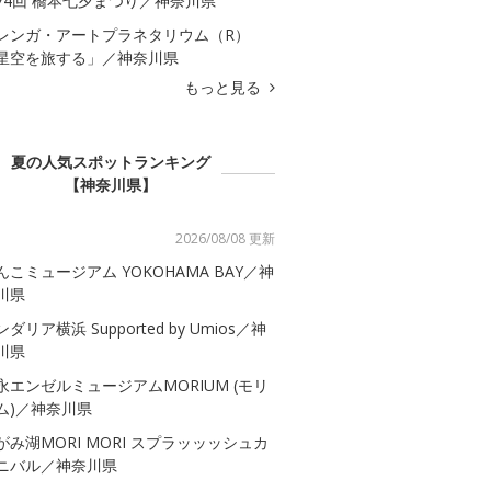
74回 橋本七夕まつり／神奈川県
レンガ・アートプラネタリウム（R）
星空を旅する」／神奈川県
もっと見る
夏の人気スポットランキング
【神奈川県】
2026/08/08 更新
んこミュージアム YOKOHAMA BAY／神
川県
ダリア横浜 Supported by Umios／神
川県
永エンゼルミュージアムMORIUM (モリ
ム)／神奈川県
がみ湖MORI MORI スプラッッッシュカ
ニバル／神奈川県