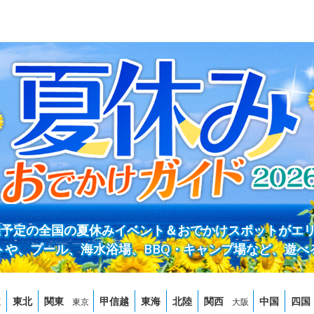
開催予定の全国の夏休みイベント＆おでかけスポットがエ
トや、プール、海水浴場、BBQ・キャンプ場など、遊べ
道
東北
関東
甲信越
東海
北陸
関西
中国
四国
東京
大阪