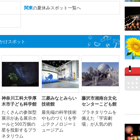
関東
の夏休みスポット一覧へ
かけスポット
神奈川工科大学厚
三菱みなとみらい
藤沢市湘南台文化
木市子ども科学館
技術館
センターこども館
たくさんの参加型
最先端の科学技術
プラネタリウムを
展示がある展示ホ
やものづくりを学
備えた「宇宙劇
ールと500万個の
ぶテクノロジーミ
場」が人気の的
星を投影するプラ
ュージアム
ネタリウム